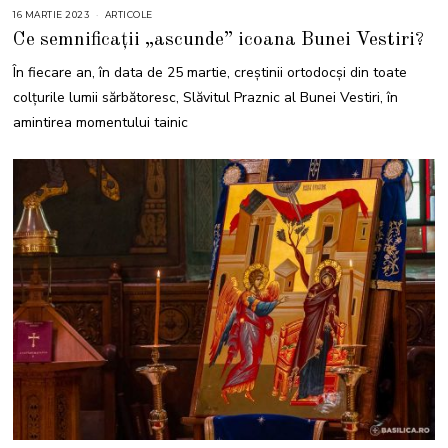
16 MARTIE 2023
1
ARTICOLE
6
Ce semnificații „ascunde” icoana Bunei Vestiri?
M
A
R
În fiecare an, în data de 25 martie, creștinii ortodocși din toate
T
I
colțurile lumii sărbătoresc, Slăvitul Praznic al Bunei Vestiri, în
E
2
amintirea momentului tainic
0
2
3