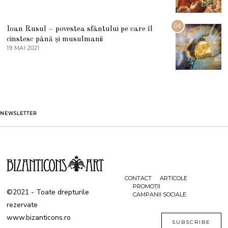
0
A
2
U
2
G
04
Ioan Rusul – povestea sfântului pe care îl
U
S
cinstesc până și musulmanii
T
19 MAI 2021
1
2
9
0
M
2
A
1
I
2
0
2
1
NEWSLETTER
CONTACT
ARTICOLE
PROMOȚII
©2021 - Toate drepturile
CAMPANII SOCIALE
rezervate
www.bizanticons.ro
SUBSCRIBE