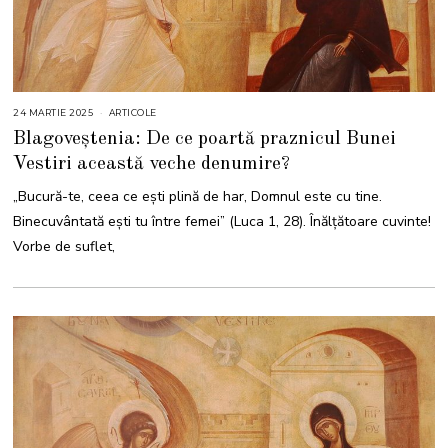
24 MARTIE 2025
2
ARTICOLE
4
Blagoveștenia: De ce poartă praznicul Bunei
M
A
Vestiri această veche denumire?
R
T
I
„Bucură-te, ceea ce ești plină de har, Domnul este cu tine.
E
2
Binecuvântată ești tu între femei” (Luca 1, 28). Înălțătoare cuvinte!
0
2
Vorbe de suflet,
5