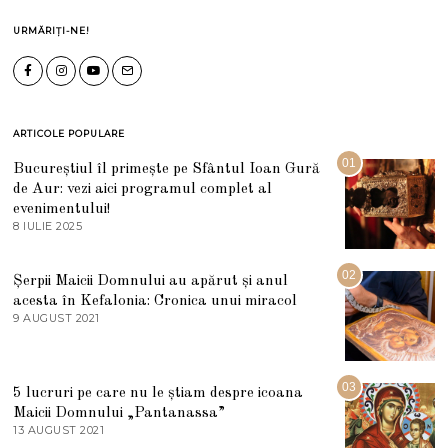
URMĂRIȚI-NE!
ARTICOLE POPULARE
01
Bucureștiul îl primește pe Sfântul Ioan Gură
de Aur: vezi aici programul complet al
evenimentului!
8 IULIE 2025
1
0
I
U
02
Șerpii Maicii Domnului au apărut și anul
L
acesta în Kefalonia: Cronica unui miracol
I
E
9 AUGUST 2021
2
2
7
0
M
2
A
5
R
03
5 lucruri pe care nu le știam despre icoana
T
I
Maicii Domnului „Pantanassa”
E
13 AUGUST 2021
1
2
3