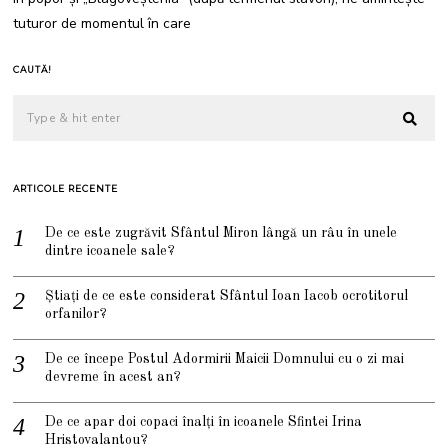
2
tuturor de momentul în care
2
CAUTĂ!
ARTICOLE RECENTE
De ce este zugrăvit Sfântul Miron lângă un râu în unele
dintre icoanele sale?
Știați de ce este considerat Sfântul Ioan Iacob ocrotitorul
orfanilor?
De ce începe Postul Adormirii Maicii Domnului cu o zi mai
devreme în acest an?
De ce apar doi copaci înalți în icoanele Sfintei Irina
Hristovalantou?