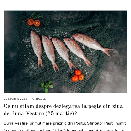
20 MARTIE 2022
2
ARTICOLE
2
Ce nu știam despre dezlegarea la pește din ziua
M
A
de Buna Vestire (25 martie)?
R
T
I
Buna Vestire, primul mare praznic din Postul Sfintelor Paşti, numit
E
2
în popor și „Blagoveștenia” (după termenul slavon), ne aminteşte
0