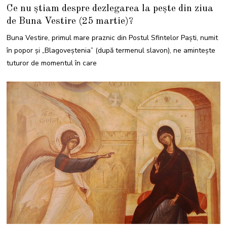
2
Ce nu știam despre dezlegarea la pește din ziua
M
A
de Buna Vestire (25 martie)?
R
T
I
Buna Vestire, primul mare praznic din Postul Sfintelor Paşti, numit
E
2
în popor și „Blagoveștenia” (după termenul slavon), ne aminteşte
0
2
tuturor de momentul în care
2