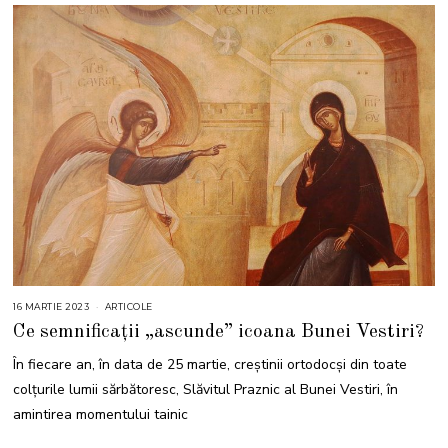
16 MARTIE 2023
1
ARTICOLE
6
Ce semnificații „ascunde” icoana Bunei Vestiri?
M
A
R
În fiecare an, în data de 25 martie, creștinii ortodocși din toate
T
I
colțurile lumii sărbătoresc, Slăvitul Praznic al Bunei Vestiri, în
E
2
amintirea momentului tainic
0
2
3