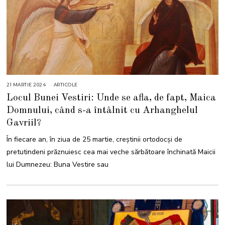
21 MARTIE 2024
2
ARTICOLE
1
Locul Bunei Vestiri: Unde se afla, de fapt, Maica
M
A
Domnului, când s-a întâlnit cu Arhanghelul
R
T
Gavriil?
I
E
2
În fiecare an, în ziua de 25 martie, creștinii ortodocși de
0
2
pretutindeni prăznuiesc cea mai veche sărbătoare închinată Maicii
4
lui Dumnezeu: Buna Vestire sau