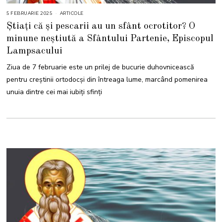
5 FEBRUARIE 2025
5
ARTICOLE
F
Știați că și pescarii au un sfânt ocrotitor? O
E
B
minune neștiută a Sfântului Partenie, Episcopul
R
U
Lampsacului
A
R
I
Ziua de 7 februarie este un prilej de bucurie duhovnicească
E
2
pentru creștinii ortodocși din întreaga lume, marcând pomenirea
0
2
unuia dintre cei mai iubiți sfinți
5