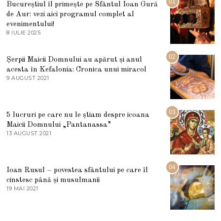
01
Bucureștiul îl primește pe Sfântul Ioan Gură
de Aur: vezi aici programul complet al
evenimentului!
8 IULIE 2025
1
0
I
U
02
Șerpii Maicii Domnului au apărut și anul
L
acesta în Kefalonia: Cronica unui miracol
I
E
9 AUGUST 2021
2
2
7
0
M
2
A
5
R
03
5 lucruri pe care nu le știam despre icoana
T
I
Maicii Domnului „Pantanassa”
E
13 AUGUST 2021
1
2
3
0
A
2
U
2
G
04
Ioan Rusul – povestea sfântului pe care îl
U
S
cinstesc până și musulmanii
T
19 MAI 2021
1
2
9
0
M
2
A
1
I