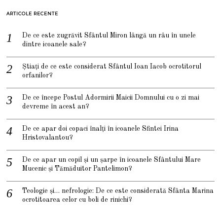
ARTICOLE RECENTE
De ce este zugrăvit Sfântul Miron lângă un râu în unele
dintre icoanele sale?
Știați de ce este considerat Sfântul Ioan Iacob ocrotitorul
orfanilor?
De ce începe Postul Adormirii Maicii Domnului cu o zi mai
devreme în acest an?
De ce apar doi copaci înalți în icoanele Sfintei Irina
Hristovalantou?
De ce apar un copil și un șarpe în icoanele Sfântului Mare
Mucenic și Tămăduitor Pantelimon?
Teologie și… nefrologie: De ce este considerată Sfânta Marina
ocrotitoarea celor cu boli de rinichi?