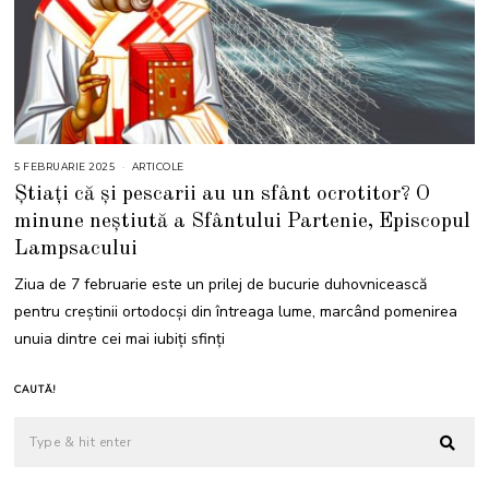
5 FEBRUARIE 2025
5
ARTICOLE
F
Știați că și pescarii au un sfânt ocrotitor? O
E
B
minune neștiută a Sfântului Partenie, Episcopul
R
U
Lampsacului
A
R
I
Ziua de 7 februarie este un prilej de bucurie duhovnicească
E
2
pentru creștinii ortodocși din întreaga lume, marcând pomenirea
0
2
unuia dintre cei mai iubiți sfinți
5
CAUTĂ!