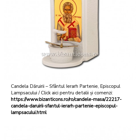
Candela Dăruirii – Sfântul Ierarh Partenie, Episcopul
Lampsacului / Click aici pentru detalii și comenzi:
https://www.bizanticons.ro/ro/candele-masa/22217-
candela-daruirii-sfantul-ierarh-partenie-episcopul-
lampsacului.html