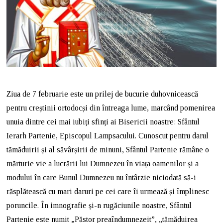
Ziua de 7 februarie este un prilej de bucurie duhovnicească
pentru creștinii ortodocși din întreaga lume, marcând pomenirea
unuia dintre cei mai iubiți sfinți ai Bisericii noastre: Sfântul
Ierarh Partenie, Episcopul Lampsacului. Cunoscut pentru darul
tămăduirii și al săvârșirii de minuni, Sfântul Partenie rămâne o
mărturie vie a lucrării lui Dumnezeu în viața oamenilor și a
modului în care Bunul Dumnezeu nu întârzie niciodată să-i
răsplătească cu mari daruri pe cei care îi urmează și împlinesc
poruncile. În imnografie și-n rugăciunile noastre, Sfântul
Partenie este numit „Păstor preaîndumnezeit”, „tămăduirea