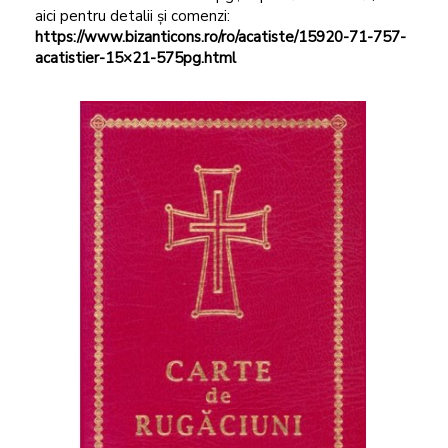
aici pentru detalii și comenzi:
https://www.bizanticons.ro/ro/acatiste/15920-71-757-
acatistier-15×21-575pg.html