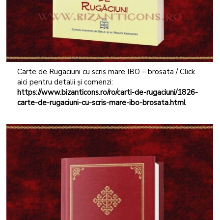
Carte de Rugaciuni cu scris mare IBO – brosata / Click
aici pentru detalii și comenzi:
https://www.bizanticons.ro/ro/carti-de-rugaciuni/1826-
carte-de-rugaciuni-cu-scris-mare-ibo-brosata.html