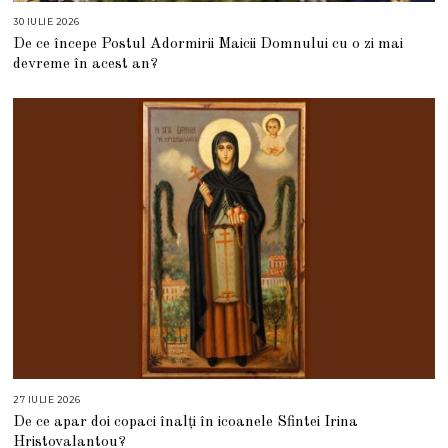
30 IULIE 2026
3
0
De ce începe Postul Adormirii Maicii Domnului cu o zi mai
I
U
devreme în acest an?
L
I
E
2
0
2
6
27 IULIE 2026
2
7
De ce apar doi copaci înalți în icoanele Sfintei Irina
I
U
Hristovalantou?
L