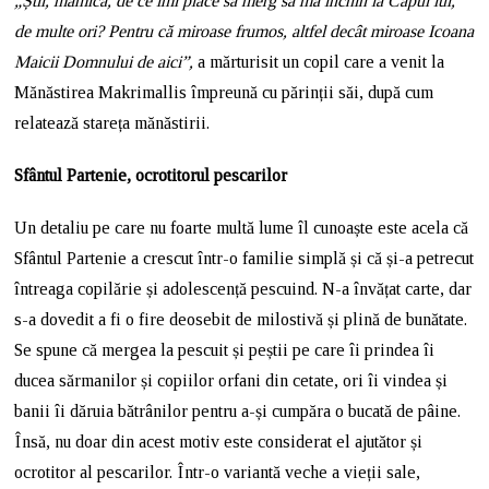
„Știi, mămică, de ce îmi place să merg să mă închin la Capul lui,
de multe ori? Pentru că miroase frumos, altfel decât miroase Icoana
Maicii Domnului de aici”,
a mărturisit un copil care a venit la
Mănăstirea Makrimallis împreună cu părinții săi, după cum
relatează stareța mănăstirii.
Sfântul Partenie, ocrotitorul pescarilor
Un detaliu pe care nu foarte multă lume îl cunoaște este acela că
Sfântul Partenie a crescut într-o familie simplă și că și-a petrecut
întreaga copilărie și adolescență pescuind. N-a învățat carte, dar
s-a dovedit a fi o fire deosebit de milostivă și plină de bunătate.
Se spune că mergea la pescuit și peștii pe care îi prindea îi
ducea sărmanilor și copiilor orfani din cetate, ori îi vindea și
banii îi dăruia bătrânilor pentru a-și cumpăra o bucată de pâine.
Însă, nu doar din acest motiv este considerat el ajutător și
ocrotitor al pescarilor. Într-o variantă veche a vieții sale,