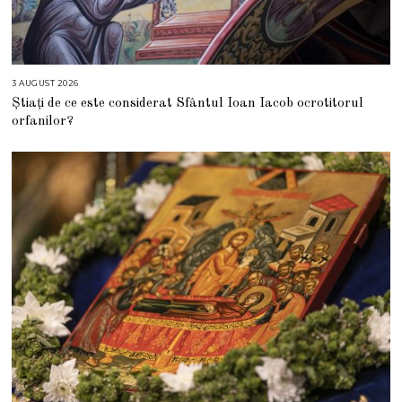
3 AUGUST 2026
3
A
Știați de ce este considerat Sfântul Ioan Iacob ocrotitorul
U
G
orfanilor?
U
S
T
2
0
2
6