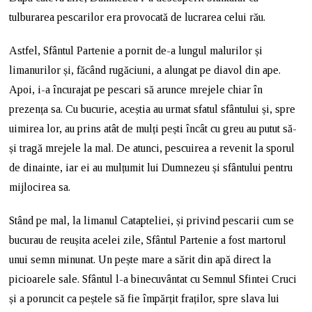
tulburarea pescarilor era provocată de lucrarea celui rău.
Astfel, Sfântul Partenie a pornit de-a lungul malurilor și
limanurilor și, făcând rugăciuni, a alungat pe diavol din ape.
Apoi, i-a încurajat pe pescari să arunce mrejele chiar în
prezența sa. Cu bucurie, aceștia au urmat sfatul sfântului și, spre
uimirea lor, au prins atât de mulți pești încât cu greu au putut să-
și tragă mrejele la mal. De atunci, pescuirea a revenit la sporul
de dinainte, iar ei au mulțumit lui Dumnezeu și sfântului pentru
mijlocirea sa.
Stând pe mal, la limanul Catapteliei, și privind pescarii cum se
bucurau de reușita acelei zile, Sfântul Partenie a fost martorul
unui semn minunat. Un pește mare a sărit din apă direct la
picioarele sale. Sfântul l-a binecuvântat cu Semnul Sfintei Cruci
și a poruncit ca peștele să fie împărțit fraților, spre slava lui