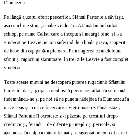
Dumnezeu.
Pe lângă ajutorul oferit pescarilor, Sfântul Partenie a săvârșit,
așa cum bine știm, și multe vindecări. A tămăduit un bărbat
șchiop, pe nume Calist, care a început să meargă bine, și l-a
vindecat pe Lezvie, un om suferind de o boală gravă, acoperit
de bube din cap până-n picioare. Prin ungerea cu untdelemn
sfințit și rugăciuni stăruitoare, în trei zile Lezvie a fost complet
vindecat.
Toate aceste minuni ne descoperă puterea rugăciunii Sfântului
Partenie, dar și grija sa neobosită pentru cei aflați în suferință,
îndemnându-ne și pe noi să ne punem nădejdea în Dumnezeu în
orice ceas și-n orice încercare a vieții noastre. Până astăzi,
Sfântul Partenie îi ocrotește și-i păzește pe creștinii drept-
credincioși, ferindu-i de diferite primejdii şi pericole, și
ajutându-i în chip cu totul minunat şi neaşteptat pe toți cei care i