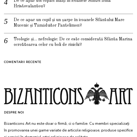
De ce apar doi copaci înalți în icoanele Sfintei Irina
Hristovalantou?
De ce apar un copil și un șarpe în icoanele Sfântului Mare
Mucenic și Tămăduitor Pantelimon?
Teologie și… nefrologie: De ce este considerată Sfânta Marina
ocrotitoarea celor cu boli de rinichi?
COMENTARII RECENTE
DESPRE NOI
Bizanticons Art nu este doar o firmă, ci o familie. Cu membri specializați
în promovarea unei game variate de articole religioase, produse specifice
și servicii în domeniul artei religioase de calitate.