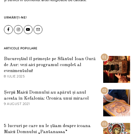
URMĂRIȚI-NE!
ARTICOLE POPULARE
01
Bucureștiul îl primește pe Sfântul Ioan Gură
de Aur: vezi aici programul complet al
evenimentului!
8 IULIE 2025
1
0
I
U
02
Șerpii Maicii Domnului au apărut și anul
L
acesta în Kefalonia: Cronica unui miracol
I
E
9 AUGUST 2021
2
2
7
0
M
2
A
5
R
03
5 lucruri pe care nu le știam despre icoana
T
I
Maicii Domnului „Pantanassa”