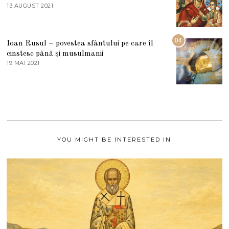
E
13 AUGUST 2021
1
2
3
0
A
2
U
2
G
04
Ioan Rusul – povestea sfântului pe care îl
U
S
cinstesc până și musulmanii
T
19 MAI 2021
1
2
9
0
M
2
A
1
I
2
0
2
1
YOU MIGHT BE INTERESTED IN