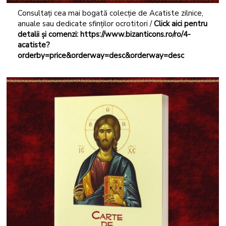
Consultați cea mai bogată colecție de Acatiste zilnice,
anuale sau dedicate sfinților ocrotitori /
Click aici pentru
detalii și comenzi:
https://www.bizanticons.ro/ro/4-
acatiste?
orderby=price&orderway=desc&orderway=desc