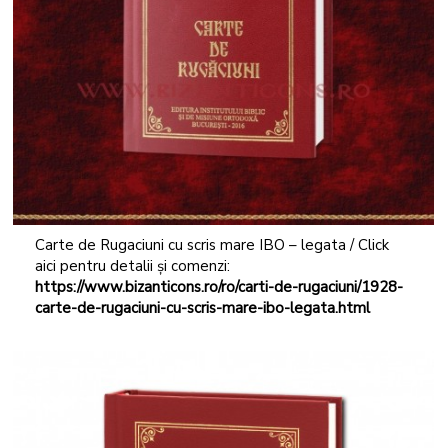
Carte de Rugaciuni cu scris mare IBO – legata / Click
aici pentru detalii și comenzi:
https://www.bizanticons.ro/ro/carti-de-rugaciuni/1928-
carte-de-rugaciuni-cu-scris-mare-ibo-legata.html