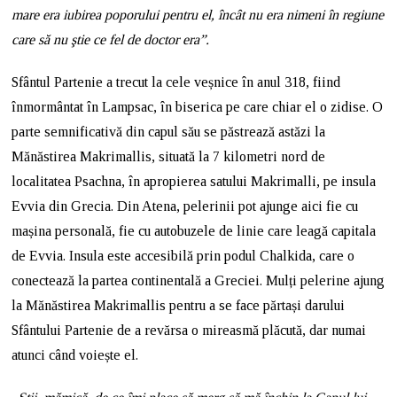
mare era iubirea poporului pentru el, încât nu era nimeni în regiune
care să nu ştie ce fel de doctor era”.
Sfântul Partenie a trecut la cele veșnice în anul 318, fiind
înmormântat în Lampsac, în biserica pe care chiar el o zidise. O
parte semnificativă din capul său se păstrează astăzi la
Mănăstirea Makrimallis, situată la 7 kilometri nord de
localitatea Psachna, în apropierea satului Makrimalli, pe insula
Evvia din Grecia. Din Atena, pelerinii pot ajunge aici fie cu
mașina personală, fie cu autobuzele de linie care leagă capitala
de Evvia. Insula este accesibilă prin podul Chalkida, care o
conectează la partea continentală a Greciei. Mulți pelerine ajung
la Mănăstirea Makrimallis pentru a se face părtași darului
Sfântului Partenie de a revărsa o mireasmă plăcută, dar numai
atunci când voiește el.