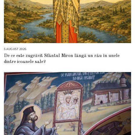
5 AUGUST 2026
5
A
De ce este zugrăvit Sfântul Miron lângă un râu în unele
U
G
dintre icoanele sale?
U
S
T
2
0
2
6