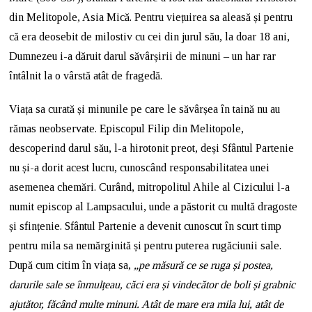
din Melitopole, Asia Mică. Pentru viețuirea sa aleasă și pentru
că era deosebit de milostiv cu cei din jurul său, la doar 18 ani,
Dumnezeu i-a dăruit darul săvârșirii de minuni – un har rar
întâlnit la o vârstă atât de fragedă.
Viața sa curată și minunile pe care le săvârșea în taină nu au
rămas neobservate. Episcopul Filip din Melitopole,
descoperind darul său, l-a hirotonit preot, deși Sfântul Partenie
nu și-a dorit acest lucru, cunoscând responsabilitatea unei
asemenea chemări. Curând, mitropolitul Ahile al Cizicului l-a
numit episcop al Lampsacului, unde a păstorit cu multă dragoste
și sfințenie. Sfântul Partenie a devenit cunoscut în scurt timp
pentru mila sa nemărginită și pentru puterea rugăciunii sale.
După cum citim în viața sa,
„pe măsură ce se ruga și postea,
darurile sale se înmulțeau, căci era și vindecător de boli și grabnic
ajutător, făcând multe minuni. Atât de mare era mila lui, atât de