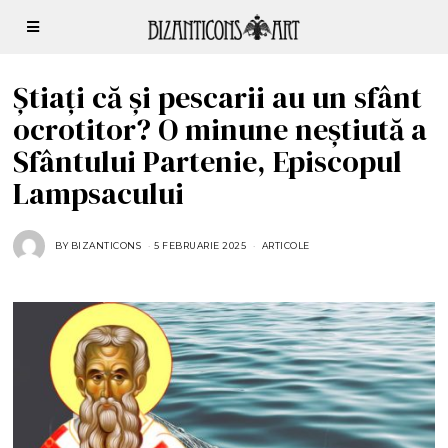
Știați că și pescarii au un sfânt
ocrotitor? O minune neștiută a
Sfântului Partenie, Episcopul
Lampsacului
BY
BIZANTICONS
5 FEBRUARIE 2025
5
ARTICOLE
F
E
B
R
U
A
R
I
E
2
0
2
5