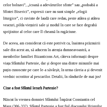
celor bolnavi”, „icoană a adevărurilor sfinte” sau „podoabă a
Sfintei Biserici”, expresii care nu sunt simple „elogii
liturgice”, ci cuvinte de laudă care redau, peste atâtea și atâtea
veacuri, pilda viețuirii sale și modul în care se face degrabă
sprijinitor al celor care îl cheamă în rugăciune.
De aceea, am considerat că este potrivit ca, înaintea prăznuirii
sale din acest an, să aducem în atenția dumneavoastră, a
membrilor familiei Bizanticons Art, câteva informații despre
viața Sfântului Partenie, dar și despre una dintre minunile mai
puțin cunoscute pe care le-a săvârșit, în urma căreia a și devenit
vrednic ocrotitor al pescarilor. Detalii, în rândurile de mai jos!
Cine a fost Sfântul Ierarh Partenie?
Născut în vremea domniei Sfântului Împărat Constantin cel
Mare (306-337), Sfântul Partenie a fost fiul diaconului Hristofor