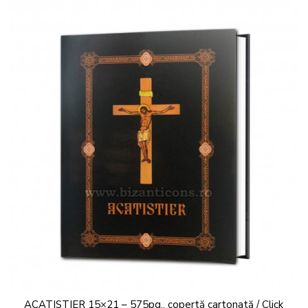
ACATISTIER 15×21 – 575pg., copertă cartonată / Click