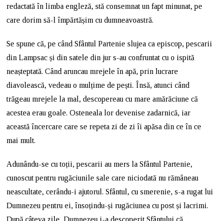
redactată în limba engleză, stă consemnat un fapt minunat, pe
care dorim să-l împărtășim cu dumneavoastră.
Se spune că, pe când Sfântul Partenie slujea ca episcop, pescarii
din Lampsac și din satele din jur s-au confruntat cu o ispită
neașteptată. Când aruncau mrejele în apă, prin lucrare
diavolească, vedeau o mulțime de pești. Însă, atunci când
trăgeau mrejele la mal, descopereau cu mare amărăciune că
acestea erau goale. Osteneala lor devenise zadarnică, iar
această încercare care se repeta zi de zi îi apăsa din ce în ce
mai mult.
Adunându-se cu toții, pescarii au mers la Sfântul Partenie,
cunoscut pentru rugăciunile sale care niciodată nu rămâneau
neascultate, cerându-i ajutorul. Sfântul, cu smerenie, s-a rugat lui
Dumnezeu pentru ei, însoțindu-și rugăciunea cu post și lacrimi.
După câteva zile, Dumnezeu i-a descoperit Sfântului că