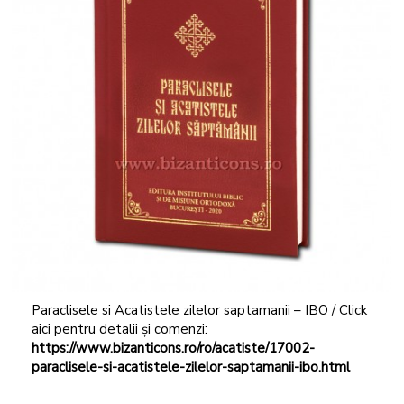
Paraclisele si Acatistele zilelor saptamanii – IBO / Click
aici pentru detalii și comenzi:
https://www.bizanticons.ro/ro/acatiste/17002-
paraclisele-si-acatistele-zilelor-saptamanii-ibo.html