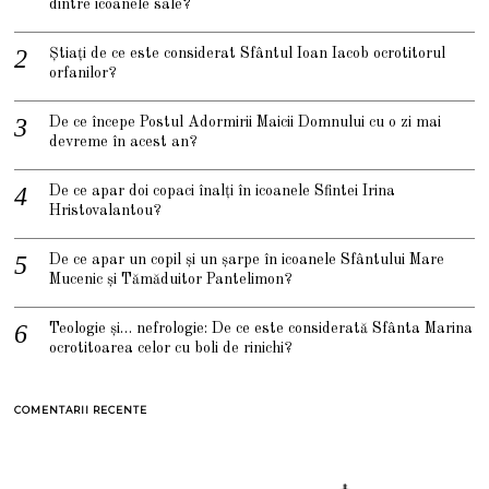
dintre icoanele sale?
Știați de ce este considerat Sfântul Ioan Iacob ocrotitorul
orfanilor?
De ce începe Postul Adormirii Maicii Domnului cu o zi mai
devreme în acest an?
De ce apar doi copaci înalți în icoanele Sfintei Irina
Hristovalantou?
De ce apar un copil și un șarpe în icoanele Sfântului Mare
Mucenic și Tămăduitor Pantelimon?
Teologie și… nefrologie: De ce este considerată Sfânta Marina
ocrotitoarea celor cu boli de rinichi?
COMENTARII RECENTE