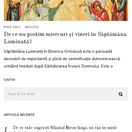
8 MAI 2024
8
ARTICOLE
M
De ce nu postim miercuri și vineri în Săptămâna
A
I
Luminată?
2
0
2
Săptămâna Luminată în Biserica Ortodoxă este o perioadă
4
deosebit de importantă și plină de semnificație duhovnicească,
urmând imediat după Sărbătoarea Învierii Domnului. Este o
CAUTĂ!
ARTICOLE RECENTE
De ce este zugrăvit Sfântul Miron lângă un râu în unele