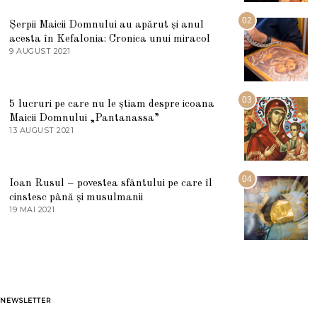
I
U
02
Șerpii Maicii Domnului au apărut și anul
L
acesta în Kefalonia: Cronica unui miracol
I
E
9 AUGUST 2021
2
2
7
0
M
2
A
5
R
03
5 lucruri pe care nu le știam despre icoana
T
I
Maicii Domnului „Pantanassa”
E
13 AUGUST 2021
1
2
3
0
A
2
U
2
G
04
Ioan Rusul – povestea sfântului pe care îl
U
S
cinstesc până și musulmanii
T
19 MAI 2021
1
2
9
0
M
2
A
1
I
2
0
2
1
NEWSLETTER