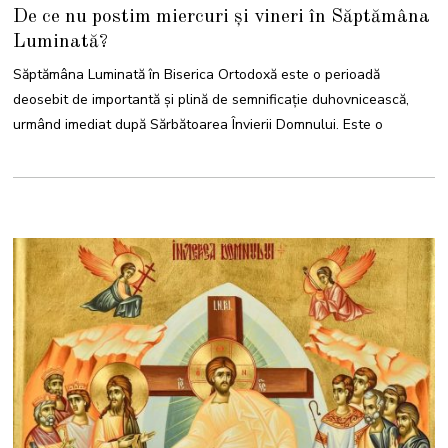
M
De ce nu postim miercuri și vineri în Săptămâna
A
I
Luminată?
2
0
2
Săptămâna Luminată în Biserica Ortodoxă este o perioadă
4
deosebit de importantă și plină de semnificație duhovnicească,
urmând imediat după Sărbătoarea Învierii Domnului. Este o