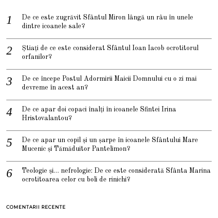
De ce este zugrăvit Sfântul Miron lângă un râu în unele
dintre icoanele sale?
Știați de ce este considerat Sfântul Ioan Iacob ocrotitorul
orfanilor?
De ce începe Postul Adormirii Maicii Domnului cu o zi mai
devreme în acest an?
De ce apar doi copaci înalți în icoanele Sfintei Irina
Hristovalantou?
De ce apar un copil și un șarpe în icoanele Sfântului Mare
Mucenic și Tămăduitor Pantelimon?
Teologie și… nefrologie: De ce este considerată Sfânta Marina
ocrotitoarea celor cu boli de rinichi?
COMENTARII RECENTE