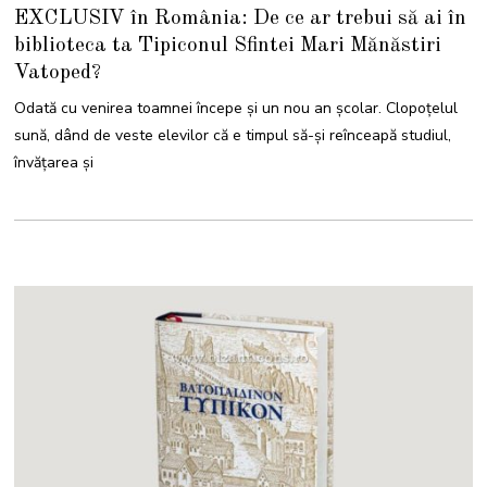
O
EXCLUSIV în România: De ce ar trebui să ai în
C
T
biblioteca ta Tipiconul Sfintei Mari Mănăstiri
O
M
Vatoped?
B
R
I
Odată cu venirea toamnei începe și un nou an școlar. Clopoțelul
E
2
sună, dând de veste elevilor că e timpul să-și reînceapă studiul,
0
2
învățarea și
3