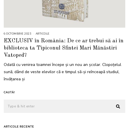
6 OCTOMBRIE 2023
6
ARTICOLE
O
EXCLUSIV în România: De ce ar trebui să ai în
C
T
biblioteca ta Tipiconul Sfintei Mari Mănăstiri
O
M
Vatoped?
B
R
I
Odată cu venirea toamnei începe și un nou an școlar. Clopoțelul
E
2
sună, dând de veste elevilor că e timpul să-și reînceapă studiul,
0
2
învățarea și
3
CAUTĂ!
ARTICOLE RECENTE