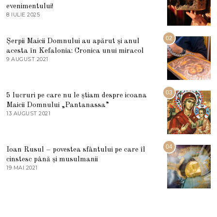
evenimentului!
8 IULIE 2025
1
0
I
U
02
Șerpii Maicii Domnului au apărut și anul
L
acesta în Kefalonia: Cronica unui miracol
I
E
9 AUGUST 2021
2
2
7
0
M
2
A
5
R
03
5 lucruri pe care nu le știam despre icoana
T
I
Maicii Domnului „Pantanassa”
E
13 AUGUST 2021
1
2
3
0
A
2
U
2
G
04
Ioan Rusul – povestea sfântului pe care îl
U
S
cinstesc până și musulmanii
T
19 MAI 2021
1
2
9
0
M
2
A
1
I
2
0