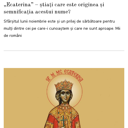
3
„Ecaterina” – știați care este originea și
N
O
semnificația acestui nume?
I
E
M
Sfârșitul lunii noiembrie este și un prilej de sărbătoare pentru
B
R
mulți dintre cei pe care-i cunoaștem și care ne sunt aproape. Mii
I
E
de români
2
0
2
1