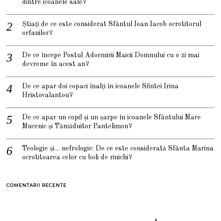
dintre icoanele sale?
Știați de ce este considerat Sfântul Ioan Iacob ocrotitorul
orfanilor?
De ce începe Postul Adormirii Maicii Domnului cu o zi mai
devreme în acest an?
De ce apar doi copaci înalți în icoanele Sfintei Irina
Hristovalantou?
De ce apar un copil și un șarpe în icoanele Sfântului Mare
Mucenic și Tămăduitor Pantelimon?
Teologie și… nefrologie: De ce este considerată Sfânta Marina
ocrotitoarea celor cu boli de rinichi?
COMENTARII RECENTE