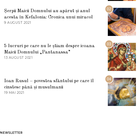
I
U
02
Șerpii Maicii Domnului au apărut și anul
L
acesta în Kefalonia: Cronica unui miracol
I
E
9 AUGUST 2021
2
2
7
0
M
2
A
5
R
03
5 lucruri pe care nu le știam despre icoana
T
I
Maicii Domnului „Pantanassa”
E
13 AUGUST 2021
1
2
3
0
A
2
U
2
G
04
Ioan Rusul – povestea sfântului pe care îl
U
S
cinstesc până și musulmanii
T
19 MAI 2021
1
2
9
0
M
2
A
1
I
2
0
2
1
NEWSLETTER