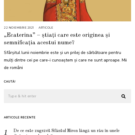
22 NOIEMBRIE 2021
2
ARTICOLE
3
„Ecaterina” – știați care este originea și
N
O
semnificația acestui nume?
I
E
M
Sfârșitul lunii noiembrie este și un prilej de sărbătoare pentru
B
R
mulți dintre cei pe care-i cunoaștem și care ne sunt aproape. Mii
I
E
de români
2
0
2
1
CAUTĂ!
ARTICOLE RECENTE
De ce este zugrăvit Sfântul Miron lângă un râu în unele