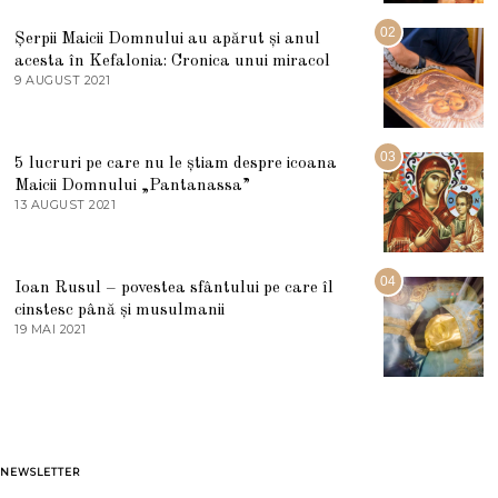
I
U
02
Șerpii Maicii Domnului au apărut și anul
L
acesta în Kefalonia: Cronica unui miracol
I
E
9 AUGUST 2021
2
2
7
0
M
2
A
5
R
03
5 lucruri pe care nu le știam despre icoana
T
I
Maicii Domnului „Pantanassa”
E
13 AUGUST 2021
1
2
3
0
A
2
U
2
G
04
Ioan Rusul – povestea sfântului pe care îl
U
S
cinstesc până și musulmanii
T
19 MAI 2021
1
2
9
0
M
2
A
1
I
2
0
2
1
NEWSLETTER