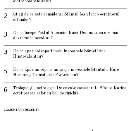
dintre icoanele sale?
Știați de ce este considerat Sfântul Ioan Iacob ocrotitorul
orfanilor?
De ce începe Postul Adormirii Maicii Domnului cu o zi mai
devreme în acest an?
De ce apar doi copaci înalți în icoanele Sfintei Irina
Hristovalantou?
De ce apar un copil și un șarpe în icoanele Sfântului Mare
Mucenic și Tămăduitor Pantelimon?
Teologie și… nefrologie: De ce este considerată Sfânta Marina
ocrotitoarea celor cu boli de rinichi?
COMENTARII RECENTE