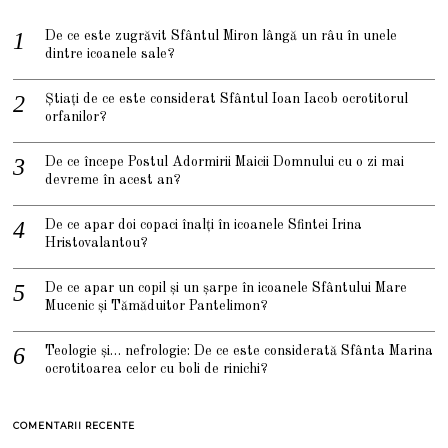
De ce este zugrăvit Sfântul Miron lângă un râu în unele
dintre icoanele sale?
Știați de ce este considerat Sfântul Ioan Iacob ocrotitorul
orfanilor?
De ce începe Postul Adormirii Maicii Domnului cu o zi mai
devreme în acest an?
De ce apar doi copaci înalți în icoanele Sfintei Irina
Hristovalantou?
De ce apar un copil și un șarpe în icoanele Sfântului Mare
Mucenic și Tămăduitor Pantelimon?
Teologie și… nefrologie: De ce este considerată Sfânta Marina
ocrotitoarea celor cu boli de rinichi?
COMENTARII RECENTE