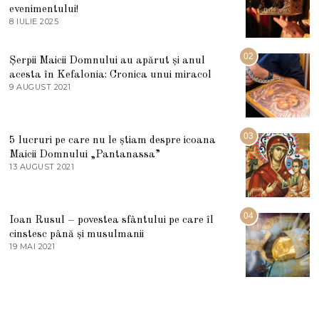
evenimentului!
8 IULIE 2025
1
0
I
U
02
Șerpii Maicii Domnului au apărut și anul
L
acesta în Kefalonia: Cronica unui miracol
I
E
9 AUGUST 2021
2
2
7
0
M
2
A
5
R
03
5 lucruri pe care nu le știam despre icoana
T
I
Maicii Domnului „Pantanassa”
E
13 AUGUST 2021
1
2
3
0
A
2
U
2
G
04
Ioan Rusul – povestea sfântului pe care îl
U
S
cinstesc până și musulmanii
T
19 MAI 2021
1
2
9
0
M
2
A
1
I
2
0