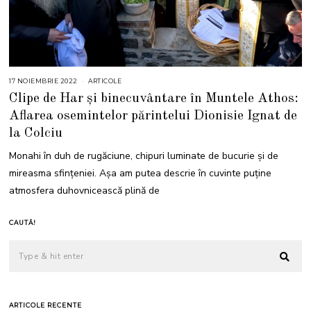
17 NOIEMBRIE 2022
1
ARTICOLE
8
Clipe de Har și binecuvântare în Muntele Athos:
N
O
Aflarea osemintelor părintelui Dionisie Ignat de
I
E
la Colciu
M
B
R
Monahi în duh de rugăciune, chipuri luminate de bucurie și de
I
E
mireasma sfințeniei. Așa am putea descrie în cuvinte puține
2
0
atmosfera duhovnicească plină de
2
2
CAUTĂ!
ARTICOLE RECENTE