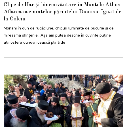
8
Clipe de Har și binecuvântare în Muntele Athos:
N
O
Aflarea osemintelor părintelui Dionisie Ignat de
I
E
la Colciu
M
B
R
Monahi în duh de rugăciune, chipuri luminate de bucurie și de
I
E
mireasma sfințeniei. Așa am putea descrie în cuvinte puține
2
0
atmosfera duhovnicească plină de
2
2