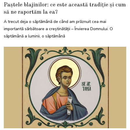
3
Paștele blajinilor: ce este această tradiție și cum
A
P
să ne raportăm la ea?
R
I
L
A trecut deja o săptămână de când am prăznuit cea mai
I
E
importantă sărbătoare a creștinătății – Învierea Domnului. O
2
0
săptămână a luminii, o săptămână
2
3