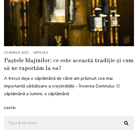
23 APRILIE 2023
2
ARTICOLE
3
Paștele blajinilor: ce este această tradiție și cum
A
P
să ne raportăm la ea?
R
I
L
A trecut deja o săptămână de când am prăznuit cea mai
I
E
importantă sărbătoare a creștinătății – Învierea Domnului. O
2
0
săptămână a luminii, o săptămână
2
3
CAUTĂ!