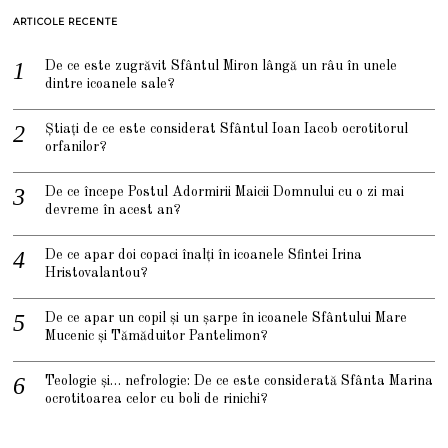
ARTICOLE RECENTE
De ce este zugrăvit Sfântul Miron lângă un râu în unele
dintre icoanele sale?
Știați de ce este considerat Sfântul Ioan Iacob ocrotitorul
orfanilor?
De ce începe Postul Adormirii Maicii Domnului cu o zi mai
devreme în acest an?
De ce apar doi copaci înalți în icoanele Sfintei Irina
Hristovalantou?
De ce apar un copil și un șarpe în icoanele Sfântului Mare
Mucenic și Tămăduitor Pantelimon?
Teologie și… nefrologie: De ce este considerată Sfânta Marina
ocrotitoarea celor cu boli de rinichi?