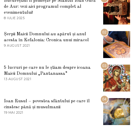
Bucureștiul îl primește pe Sfântul Ioan Gură
de Aur: vezi aici programul complet al
evenimentului!
8 IULIE 2025
1
0
I
U
02
Șerpii Maicii Domnului au apărut și anul
L
acesta în Kefalonia: Cronica unui miracol
I
E
9 AUGUST 2021
2
2
7
0
M
2
A
5
R
03
5 lucruri pe care nu le știam despre icoana
T
I
Maicii Domnului „Pantanassa”
E
13 AUGUST 2021
1
2
3
0
A
2
U
2
G
04
Ioan Rusul – povestea sfântului pe care îl
U
S
cinstesc până și musulmanii
T
19 MAI 2021
1
2
9
0
M
2
A
1
I