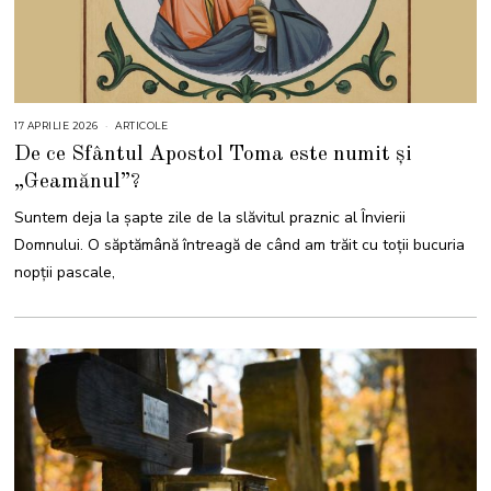
17 APRILIE 2026
1
ARTICOLE
7
De ce Sfântul Apostol Toma este numit și
A
P
„Geamănul”?
R
I
L
Suntem deja la șapte zile de la slăvitul praznic al Învierii
I
E
Domnului. O săptămână întreagă de când am trăit cu toții bucuria
2
0
nopții pascale,
2
6