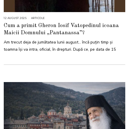
12 AUGUST 2025
1
ARTICOLE
2
Cum a primit Gheron Iosif Vatopedinul icoana
A
U
Maicii Domnului „Pantanassa”?
G
U
S
Am trecut deja de jumătatea lunii august… încă puțin timp și
T
2
toamna își va intra, oficial, în drepturi. După ce, pe data de 15
0
2
5