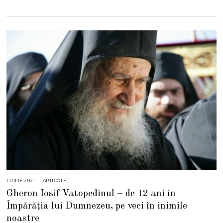
0
2
1
1 IULIE 2021
1
ARTICOLE
I
Gheron Iosif Vatopedinul – de 12 ani în
U
L
Împărăția lui Dumnezeu, pe veci în inimile
I
E
noastre
2
0