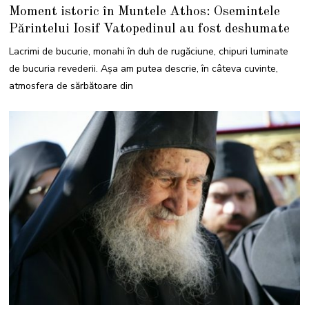
1
Moment istoric în Muntele Athos: Osemintele
O
C
Părintelui Iosif Vatopedinul au fost deshumate
T
O
M
Lacrimi de bucurie, monahi în duh de rugăciune, chipuri luminate
B
R
de bucuria revederii. Așa am putea descrie, în câteva cuvinte,
I
E
atmosfera de sărbătoare din
2
0
2
1