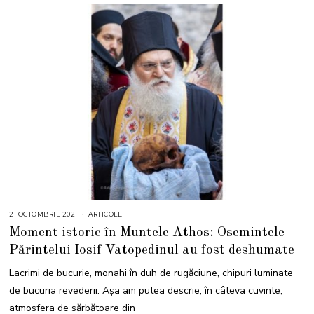
21 OCTOMBRIE 2021
2
ARTICOLE
1
Moment istoric în Muntele Athos: Osemintele
O
C
Părintelui Iosif Vatopedinul au fost deshumate
T
O
M
Lacrimi de bucurie, monahi în duh de rugăciune, chipuri luminate
B
R
de bucuria revederii. Așa am putea descrie, în câteva cuvinte,
I
E
atmosfera de sărbătoare din
2