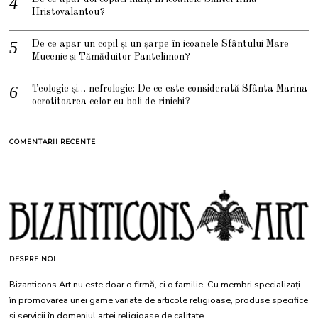
Hristovalantou?
De ce apar un copil și un șarpe în icoanele Sfântului Mare
Mucenic și Tămăduitor Pantelimon?
Teologie și… nefrologie: De ce este considerată Sfânta Marina
ocrotitoarea celor cu boli de rinichi?
COMENTARII RECENTE
DESPRE NOI
Bizanticons Art nu este doar o firmă, ci o familie. Cu membri specializați
în promovarea unei game variate de articole religioase, produse specifice
și servicii în domeniul artei religioase de calitate.