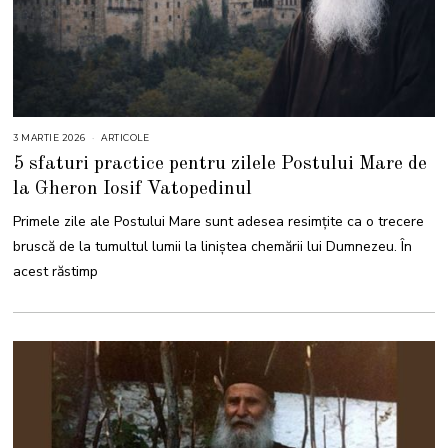
3 MARTIE 2026
3
ARTICOLE
M
5 sfaturi practice pentru zilele Postului Mare de
A
R
la Gheron Iosif Vatopedinul
T
I
E
Primele zile ale Postului Mare sunt adesea resimțite ca o trecere
2
0
bruscă de la tumultul lumii la liniștea chemării lui Dumnezeu. În
2
6
acest răstimp