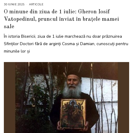
30 IUNIE 2025
3
ARTICOLE
0
O minune din ziua de 1 iulie: Gheron Iosif
I
U
Vatopedinul, pruncul înviat în brațele mamei
N
I
sale
E
2
0
În istoria Bisericii, ziua de 1 iulie marchează nu doar prăznuirea
2
5
Sfinților Doctori fără de arginți Cosma și Damian, cunoscuți pentru
minunile lor și