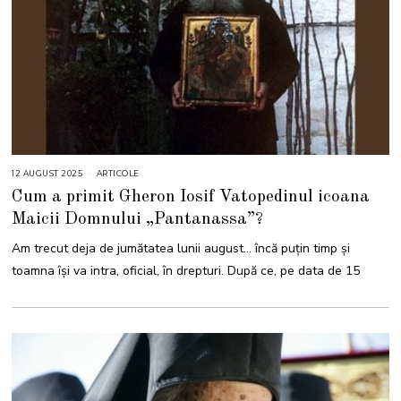
12 AUGUST 2025
1
ARTICOLE
2
Cum a primit Gheron Iosif Vatopedinul icoana
A
U
Maicii Domnului „Pantanassa”?
G
U
S
Am trecut deja de jumătatea lunii august… încă puțin timp și
T
2
toamna își va intra, oficial, în drepturi. După ce, pe data de 15
0
2
5