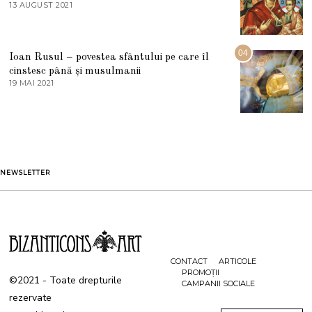
E
13 AUGUST 2021
1
2
3
0
A
2
U
2
G
04
Ioan Rusul – povestea sfântului pe care îl
U
S
cinstesc până și musulmanii
T
19 MAI 2021
1
2
9
0
M
2
A
1
I
2
0
2
1
NEWSLETTER
CONTACT
ARTICOLE
PROMOȚII
©2021 - Toate drepturile
CAMPANII SOCIALE
rezervate