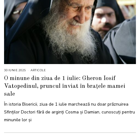
30 IUNIE 2025
3
ARTICOLE
0
O minune din ziua de 1 iulie: Gheron Iosif
I
U
Vatopedinul, pruncul înviat în brațele mamei
N
I
sale
E
2
0
În istoria Bisericii, ziua de 1 iulie marchează nu doar prăznuirea
2
5
Sfinților Doctori fără de arginți Cosma și Damian, cunoscuți pentru
minunile lor și