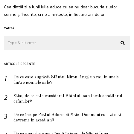
2
Cea dintâi zi a lunii iulie aduce cu ea nu doar bucuria zilelor
1
senine și însorite, ci ne amintește, în fiecare an, de un
CAUTĂ!
ARTICOLE RECENTE
De ce este zugrăvit Sfântul Miron lângă un râu în unele
dintre icoanele sale?
Știați de ce este considerat Sfântul Ioan Iacob ocrotitorul
orfanilor?
De ce începe Postul Adormirii Maicii Domnului cu o zi mai
devreme în acest an?
De ce apar doi copaci înalți în icoanele Sfintei Irina