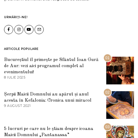
URMĂRIȚI-NE!
ARTICOLE POPULARE
01
Bucureștiul îl primește pe Sfântul Ioan Gură
de Aur: vezi aici programul complet al
evenimentului!
8 IULIE 2025
1
0
I
U
02
Șerpii Maicii Domnului au apărut și anul
L
acesta în Kefalonia: Cronica unui miracol
I
E
9 AUGUST 2021
2
2
7
0
M
2
A
5
R
03
5 lucruri pe care nu le știam despre icoana
T
I
Maicii Domnului „Pantanassa”