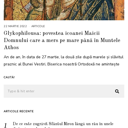
22 MARTIE 2022
2
ARTICOLE
2
Glykophilousa: povestea icoanei Maicii
M
A
Domnului care a mers pe mare până în Muntele
R
T
Athos
I
E
2
An de an, în data de 27 martie, la două zile după marele și slăvitul
0
2
praznic al Bunei Vestiri, Biserica noastră Ortodoxă ne amintește
2
CAUTĂ!
ARTICOLE RECENTE
De ce este zugrăvit Sfântul Miron lângă un râu în unele