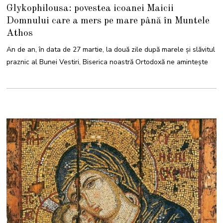
2
Glykophilousa: povestea icoanei Maicii
M
A
Domnului care a mers pe mare până în Muntele
R
T
Athos
I
E
2
An de an, în data de 27 martie, la două zile după marele și slăvitul
0
2
praznic al Bunei Vestiri, Biserica noastră Ortodoxă ne amintește
2