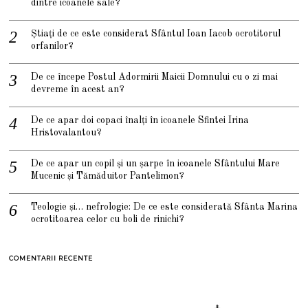
dintre icoanele sale?
Știați de ce este considerat Sfântul Ioan Iacob ocrotitorul
orfanilor?
De ce începe Postul Adormirii Maicii Domnului cu o zi mai
devreme în acest an?
De ce apar doi copaci înalți în icoanele Sfintei Irina
Hristovalantou?
De ce apar un copil și un șarpe în icoanele Sfântului Mare
Mucenic și Tămăduitor Pantelimon?
Teologie și… nefrologie: De ce este considerată Sfânta Marina
ocrotitoarea celor cu boli de rinichi?
COMENTARII RECENTE