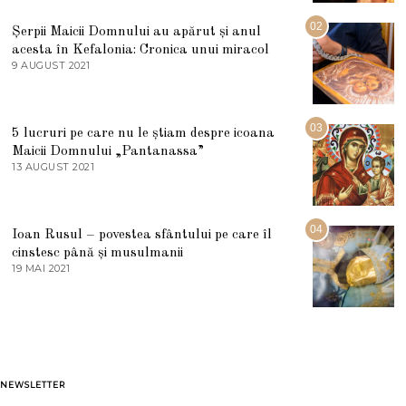
I
U
02
Șerpii Maicii Domnului au apărut și anul
L
acesta în Kefalonia: Cronica unui miracol
I
E
9 AUGUST 2021
2
2
7
0
M
2
A
5
R
03
5 lucruri pe care nu le știam despre icoana
T
I
Maicii Domnului „Pantanassa”
E
13 AUGUST 2021
1
2
3
0
A
2
U
2
G
04
Ioan Rusul – povestea sfântului pe care îl
U
S
cinstesc până și musulmanii
T
19 MAI 2021
1
2
9
0
M
2
A
1
I
2
0
2
1
NEWSLETTER