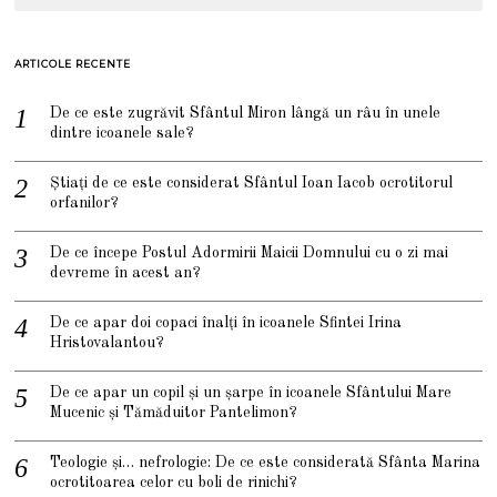
ARTICOLE RECENTE
De ce este zugrăvit Sfântul Miron lângă un râu în unele
dintre icoanele sale?
Știați de ce este considerat Sfântul Ioan Iacob ocrotitorul
orfanilor?
De ce începe Postul Adormirii Maicii Domnului cu o zi mai
devreme în acest an?
De ce apar doi copaci înalți în icoanele Sfintei Irina
Hristovalantou?
De ce apar un copil și un șarpe în icoanele Sfântului Mare
Mucenic și Tămăduitor Pantelimon?
Teologie și… nefrologie: De ce este considerată Sfânta Marina
ocrotitoarea celor cu boli de rinichi?