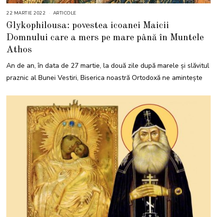
22 MARTIE 2022
2
ARTICOLE
2
Glykophilousa: povestea icoanei Maicii
M
A
Domnului care a mers pe mare până în Muntele
R
T
Athos
I
E
2
An de an, în data de 27 martie, la două zile după marele și slăvitul
0
2
praznic al Bunei Vestiri, Biserica noastră Ortodoxă ne amintește
2