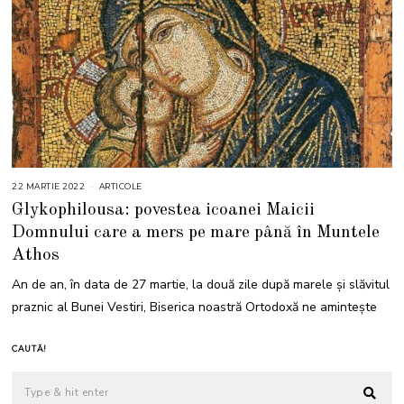
22 MARTIE 2022
2
ARTICOLE
2
Glykophilousa: povestea icoanei Maicii
M
A
Domnului care a mers pe mare până în Muntele
R
T
Athos
I
E
2
An de an, în data de 27 martie, la două zile după marele și slăvitul
0
2
praznic al Bunei Vestiri, Biserica noastră Ortodoxă ne amintește
2
CAUTĂ!