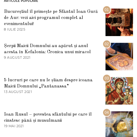
ARTICOLE POPULARE
01
Bucureștiul îl primește pe Sfântul Ioan Gură
de Aur: vezi aici programul complet al
evenimentului!
8 IULIE 2025
1
0
I
U
02
Șerpii Maicii Domnului au apărut și anul
L
acesta în Kefalonia: Cronica unui miracol
I
E
9 AUGUST 2021
2
2
7
0
M
2
A
5
R
03
5 lucruri pe care nu le știam despre icoana
T
I
Maicii Domnului „Pantanassa”
E
13 AUGUST 2021
1
2
3
0
A
2
U
2
G
04
Ioan Rusul – povestea sfântului pe care îl
U
S
cinstesc până și musulmanii
T
19 MAI 2021
1
2
9
0
M