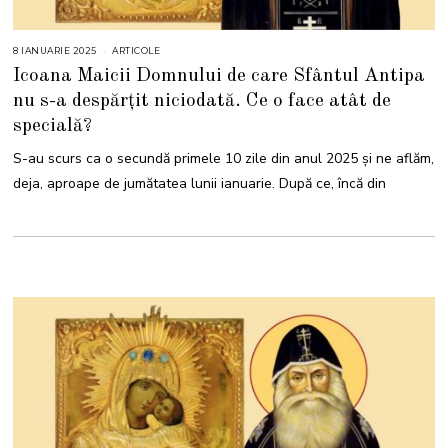
8 IANUARIE 2025
8
ARTICOLE
I
Icoana Maicii Domnului de care Sfântul Antipa
A
N
nu s-a despărțit niciodată. Ce o face atât de
U
A
specială?
R
I
E
S-au scurs ca o secundă primele 10 zile din anul 2025 și ne aflăm,
2
0
deja, aproape de jumătatea lunii ianuarie. După ce, încă din
2
5