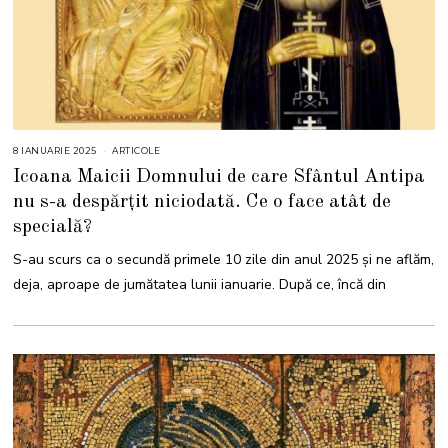
8 IANUARIE 2025
8
ARTICOLE
I
Icoana Maicii Domnului de care Sfântul Antipa
A
N
nu s-a despărțit niciodată. Ce o face atât de
U
A
specială?
R
I
E
S-au scurs ca o secundă primele 10 zile din anul 2025 și ne aflăm,
2
0
deja, aproape de jumătatea lunii ianuarie. După ce, încă din
2
5