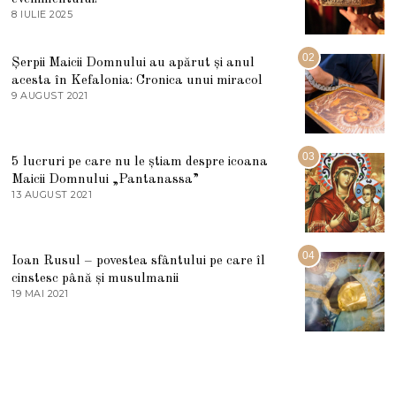
8 IULIE 2025
1
0
I
U
02
Șerpii Maicii Domnului au apărut și anul
L
acesta în Kefalonia: Cronica unui miracol
I
E
9 AUGUST 2021
2
2
7
0
M
2
A
5
R
03
5 lucruri pe care nu le știam despre icoana
T
I
Maicii Domnului „Pantanassa”
E
13 AUGUST 2021
1
2
3
0
A
2
U
2
G
04
Ioan Rusul – povestea sfântului pe care îl
U
S
cinstesc până și musulmanii
T
19 MAI 2021
1
2
9
0
M
2
A
1
I
2
0
2