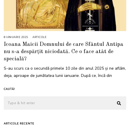
8 IANUARIE 2025
8
ARTICOLE
I
Icoana Maicii Domnului de care Sfântul Antipa
A
N
nu s-a despărțit niciodată. Ce o face atât de
U
A
specială?
R
I
E
S-au scurs ca o secundă primele 10 zile din anul 2025 și ne aflăm,
2
0
deja, aproape de jumătatea lunii ianuarie. După ce, încă din
2
5
CAUTĂ!
ARTICOLE RECENTE