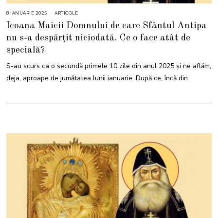
8 IANUARIE 2025
8
ARTICOLE
I
Icoana Maicii Domnului de care Sfântul Antipa
A
N
nu s-a despărțit niciodată. Ce o face atât de
U
A
specială?
R
I
E
S-au scurs ca o secundă primele 10 zile din anul 2025 și ne aflăm,
2
0
deja, aproape de jumătatea lunii ianuarie. După ce, încă din
2
5