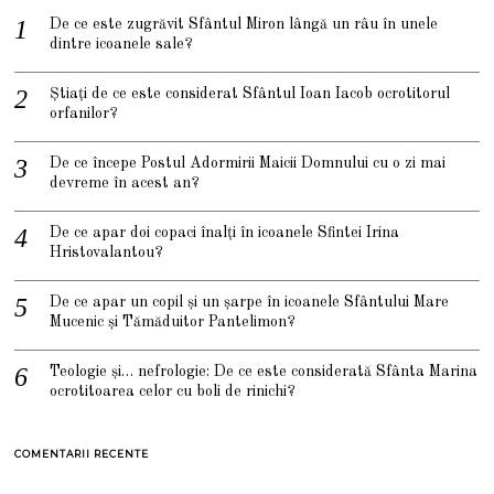
De ce este zugrăvit Sfântul Miron lângă un râu în unele
dintre icoanele sale?
Știați de ce este considerat Sfântul Ioan Iacob ocrotitorul
orfanilor?
De ce începe Postul Adormirii Maicii Domnului cu o zi mai
devreme în acest an?
De ce apar doi copaci înalți în icoanele Sfintei Irina
Hristovalantou?
De ce apar un copil și un șarpe în icoanele Sfântului Mare
Mucenic și Tămăduitor Pantelimon?
Teologie și… nefrologie: De ce este considerată Sfânta Marina
ocrotitoarea celor cu boli de rinichi?
COMENTARII RECENTE