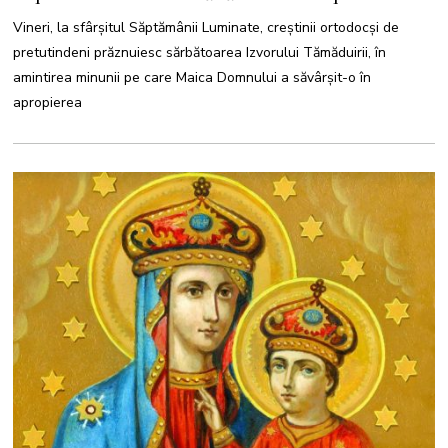
4
Vineri, la sfârșitul Săptămânii Luminate, creștinii ortodocși de
pretutindeni prăznuiesc sărbătoarea Izvorului Tămăduirii, în
amintirea minunii pe care Maica Domnului a săvârșit-o în
apropierea