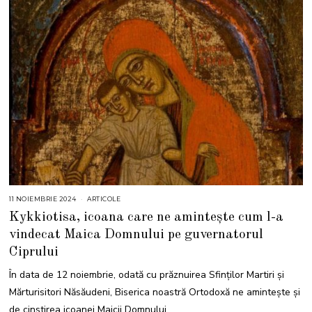
11 NOIEMBRIE 2024
1
ARTICOLE
1
Kykkiotisa, icoana care ne amintește cum l-a
N
O
vindecat Maica Domnului pe guvernatorul
I
E
Ciprului
M
B
R
În data de 12 noiembrie, odată cu prăznuirea Sfinților Martiri și
I
E
Mărturisitori Năsăudeni, Biserica noastră Ortodoxă ne amintește și
2
0
de cinstirea icoanei Maicii Domnului
2