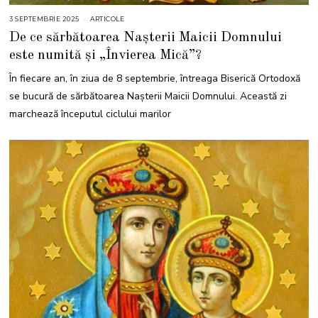
3 SEPTEMBRIE 2025
3
ARTICOLE
S
De ce sărbătoarea Nașterii Maicii Domnului
E
P
este numită și „Învierea Mică”?
T
E
M
În fiecare an, în ziua de 8 septembrie, întreaga Biserică Ortodoxă
B
R
se bucură de sărbătoarea Nașterii Maicii Domnului. Această zi
I
E
marchează începutul ciclului marilor
2
0
2
5