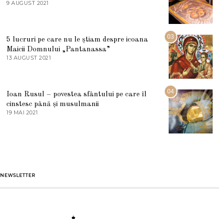
E
9 AUGUST 2021
2
2
7
0
M
2
A
5
R
03
5 lucruri pe care nu le știam despre icoana
T
I
Maicii Domnului „Pantanassa”
E
13 AUGUST 2021
1
2
3
0
A
2
U
2
G
04
Ioan Rusul – povestea sfântului pe care îl
U
S
cinstesc până și musulmanii
T
19 MAI 2021
1
2
9
0
M
2
A
1
I
2
0
2
1
NEWSLETTER