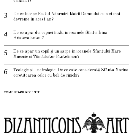
orfanilor?
De ce începe Postul Adormirii Maicii Domnului cu o zi mai
devreme în acest an?
De ce apar doi copaci înalți în icoanele Sfintei Irina
Hristovalantou?
De ce apar un copil și un șarpe în icoanele Sfântului Mare
Mucenic și Tămăduitor Pantelimon?
Teologie și… nefrologie: De ce este considerată Sfânta Marina
ocrotitoarea celor cu boli de rinichi?
COMENTARII RECENTE