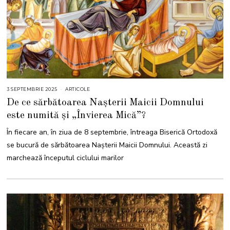
3 SEPTEMBRIE 2025
3
ARTICOLE
S
De ce sărbătoarea Nașterii Maicii Domnului
E
P
este numită și „Învierea Mică”?
T
E
M
În fiecare an, în ziua de 8 septembrie, întreaga Biserică Ortodoxă
B
R
se bucură de sărbătoarea Nașterii Maicii Domnului. Această zi
I
E
marchează începutul ciclului marilor
2
0
2
5