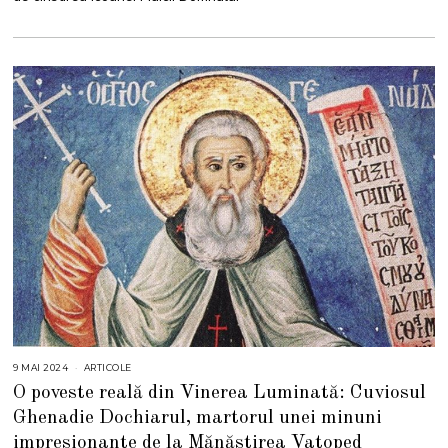
4
9 MAI 2024
9
ARTICOLE
M
O poveste reală din Vinerea Luminată: Cuviosul
A
I
Ghenadie Dochiarul, martorul unei minuni
2
0
impresionante de la Mănăstirea Vatoped
2