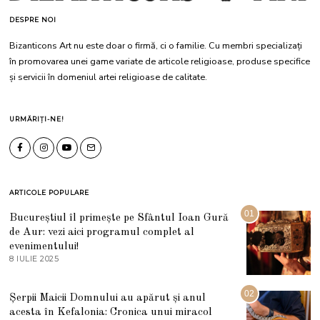
DESPRE NOI
Bizanticons Art nu este doar o firmă, ci o familie. Cu membri specializați
în promovarea unei game variate de articole religioase, produse specifice
și servicii în domeniul artei religioase de calitate.
URMĂRIȚI-NE!
ARTICOLE POPULARE
01
Bucureștiul îl primește pe Sfântul Ioan Gură
de Aur: vezi aici programul complet al
evenimentului!
8 IULIE 2025
1
0
I
U
02
Șerpii Maicii Domnului au apărut și anul
L
acesta în Kefalonia: Cronica unui miracol
I