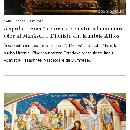
3 APRILIE 2025
4
ARTICOLE
A
5 aprilie – ziua în care este cinstit cel mai mare
P
R
odor al Mănăstirii Dionisiu din Muntele Athos
I
L
I
În sâmbăta din cea de-a cincea săptămână a Postului Mare, la
E
2
slujba Utreniei, Biserica noastră Ortodoxă prăznuiește Imnul
0
2
Acatist al Preasfintei Născătoare de Dumnezeu
5