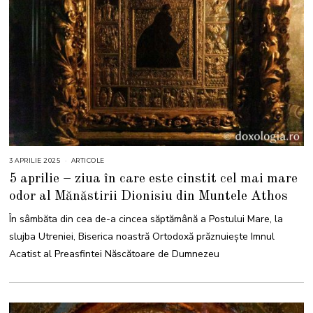
3 APRILIE 2025
4
ARTICOLE
A
5 aprilie – ziua în care este cinstit cel mai mare
P
R
odor al Mănăstirii Dionisiu din Muntele Athos
I
L
I
În sâmbăta din cea de-a cincea săptămână a Postului Mare, la
E
2
slujba Utreniei, Biserica noastră Ortodoxă prăznuiește Imnul
0
2
Acatist al Preasfintei Născătoare de Dumnezeu
5