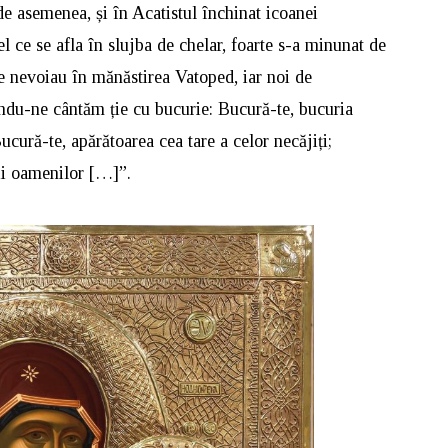
de asemenea, și în Acatistul închinat icoanei
 ce se afla în slujba de chelar, foarte s-a minunat de
se nevoiau în mănăstirea Vatoped, iar noi de
ndu-ne cântăm ție cu bucurie: Bucură-te, bucuria
cură-te, apărătoarea cea tare a celor necăjiți;
ii oamenilor […]”.