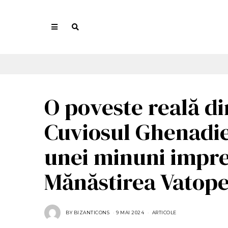
O poveste reală d
Cuviosul Ghenadie
unei minuni impre
Mănăstirea Vatop
BY
BIZANTICONS
9 MAI 2024
9
ARTICOLE
M
A