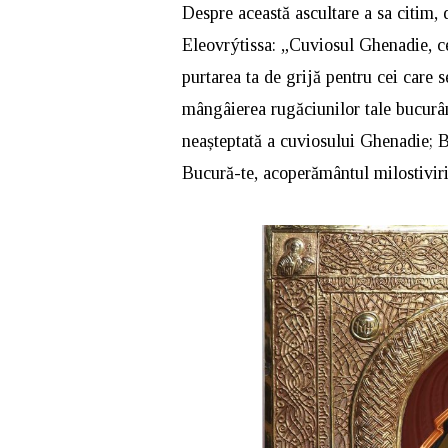
Despre această ascultare a sa citim, 
Eleovrýtissa: „Cuviosul Ghenadie, cel
purtarea ta de grijă pentru cei care 
mângâierea rugăciunilor tale bucurâ
neașteptată a cuviosului Ghenadie; Bu
Bucură-te, acoperământul milostivir