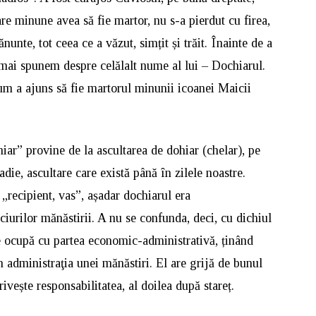
are minune avea să fie martor, nu s-a pierdut cu firea,
nunte, tot ceea ce a văzut, simțit și trăit. Înainte de a
mai spunem despre celălalt nume al lui – Dochiarul.
cum a ajuns să fie martorul minunii icoanei Maicii
ar” provine de la ascultarea de dohiar (chelar), pe
die, ascultare care există până în zilele noastre.
recipient, vas”, așadar dochiarul era
iurilor mănăstirii. A nu se confunda, deci, cu dichiul
 ocupă cu partea economic-administrativă, ținând
în administraţia unei mănăstiri. El are grijă de bunul
rivește responsabilitatea, al doilea după stareț.