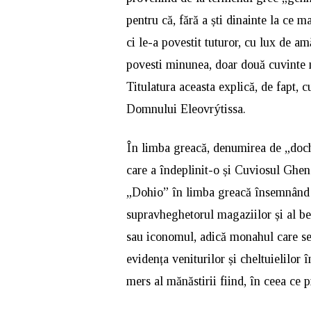
pentru că, fără a ști dinainte la ce m
ci le-a povestit tuturor, cu lux de amă
povesti minunea, doar două cuvinte 
Titulatura aceasta explică, de fapt, 
Domnului Eleovrýtissa.
În limba greacă, denumirea de „dochi
care a îndeplinit-o și Cuviosul Ghena
„Dohio” în limba greacă însemnând „
supravheghetorul magaziilor și al bec
sau iconomul, adică monahul care se
evidența veniturilor și cheltuielilor 
mers al mănăstirii fiind, în ceea ce p