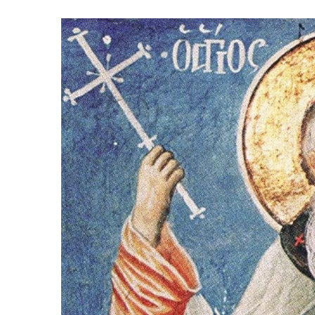
I
2
0
2
4