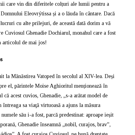
nii care vin din diferitele colțuri ale lumii pentru a
i Domnului Eleovrýtissa și a o lăuda în cântare. Dacă
ucruri cu alte prilejuri, de această dată dorim a vă
pre Cuviosul Ghenadie Dochiarul, monahul care a fost
n articolul de mai jos!
os
it la Mănăstirea Vatoped în secolul al XIV-lea. Deși
spre el, părintele Moise Aghioritul menționează în
tul că acest cuvios, Ghenadie, „s-a arătat model de
n întreaga sa viaţă virtuoasă a ajuns la măsura
 numele său i-a fost, parcă predestinat: aproape ieșit
porană, Ghenadie înseamnă „nobil, curajos, brav”,
dios”. A fost curajos Cuviosul, pe bună dreptate,