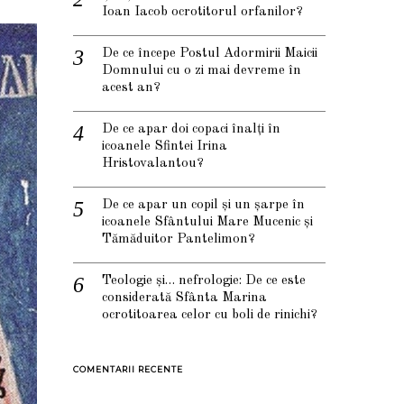
Ioan Iacob ocrotitorul orfanilor?
De ce începe Postul Adormirii Maicii
Domnului cu o zi mai devreme în
acest an?
De ce apar doi copaci înalți în
icoanele Sfintei Irina
Hristovalantou?
De ce apar un copil și un șarpe în
icoanele Sfântului Mare Mucenic și
Tămăduitor Pantelimon?
Teologie și… nefrologie: De ce este
considerată Sfânta Marina
ocrotitoarea celor cu boli de rinichi?
COMENTARII RECENTE