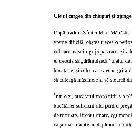
Uleiul curgea din chiupuri și ajunge
După tradiția Sfintei Mari Mănăstiri
vreme dificilă, obștea trecea o peri
cel care avea în grijă păstrarea şi a
el trebuia să „drămuiască” uleiul de 
bucătărie, și celor care aveau grijă 
să culeagă măslinele și să stoarcă din
Într-o zi, bucătarul mănăstirii s-a 
bucătăriei suficient ulei pentru preg
de restriște. Drept urmare, egumenul 
ca şi mai înainte, nădăjduind în mil