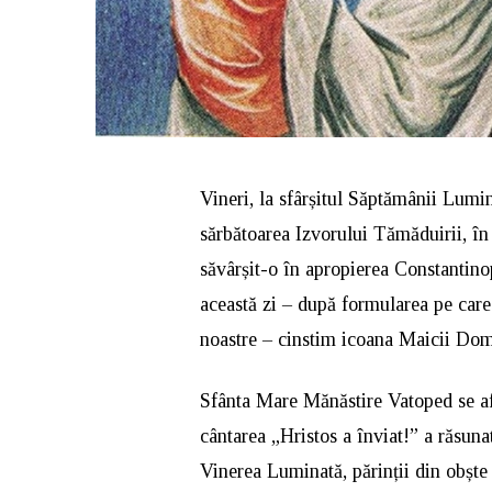
Vineri, la sfârșitul Săptămânii Lumin
sărbătoarea Izvorului Tămăduirii, î
săvârșit-o în apropierea Constantinop
această zi – după formularea pe care
noastre – cinstim icoana Maicii Domn
Sfânta Mare Mănăstire Vatoped se afl
cântarea „Hristos a înviat!” a răsunat 
Vinerea Luminată, părinții din obște 