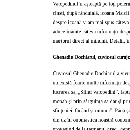
Vatopedinul îi așteaptă pe toți peleri
cinsti, după rânduială, icoana Maici
despre icoană v-am mai spus câteva l
aduce înainte câteva informații des
martorul direct al minunii. Detalii, î
Ghenadie Dochiarul, cuviosul curaj
Cuviosul Ghenadie Dochiarul a viețu
nu există foarte multe informații de
lucrarea sa, „Sfinți vatopedini”, fap
monah şi prin sârguinţa sa dar şi pri
sfinţeniei, făcând şi minuni”. Până și
din uz în onomastica noastră contem
provenind de la termenul grec „genná