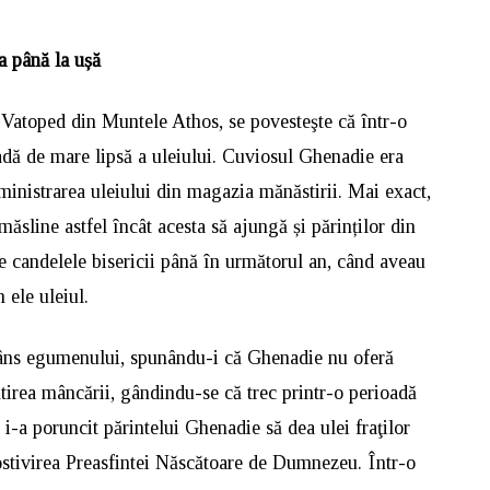
a până la ușă
 Vatoped din Muntele Athos, se povesteşte că într-o
oadă de mare lipsă a uleiului. Cuviosul Ghenadie era
dministrarea uleiului din magazia mănăstirii. Mai exact,
măsline astfel încât acesta să ajungă și părinților din
de candelele bisericii până în următorul an, când aveau
 ele uleiul.
plâns egumenului, spunându-i că Ghenadie nu oferă
ătirea mâncării, gândindu-se că trec printr-o perioadă
i-a poruncit părintelui Ghenadie să dea ulei fraţilor
ostivirea Preasfintei Născătoare de Dumnezeu. Într-o