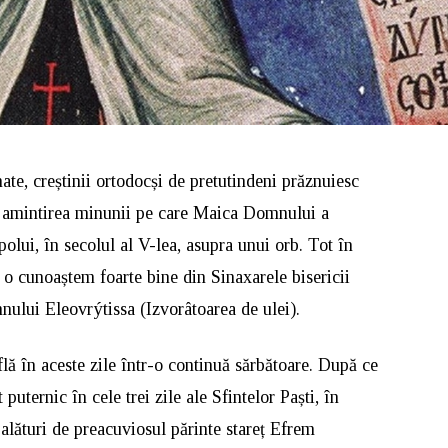
ate, creștinii ortodocși de pretutindeni prăznuiesc
n amintirea minunii pe care Maica Domnului a
olui, în secolul al V-lea, asupra unui orb. Tot în
 o cunoaștem foarte bine din Sinaxarele bisericii
ului Eleovrýtissa (Izvorâtoarea de ulei).
ă în aceste zile într-o continuă sărbătoare. După ce
puternic în cele trei zile ale Sfintelor Paști, în
alături de preacuviosul părinte stareț Efrem