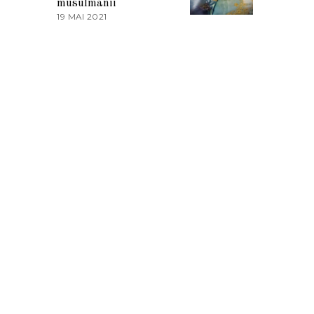
musulmanii
T
19 MAI 2021
1
2
9
0
M
2
A
1
I
2
0
2
1