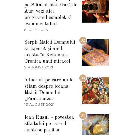
pe Sfântul Ioan Gură de
Aur: vezi aici
programul complet al
evenimentului!
8 IULIE 2025
1
0
I
02
Șerpii Maicii Domnului
U
au apărut și anul
L
I
acesta în Kefalonia:
E
Cronica unui miracol
2
9 AUGUST 2021
2
0
7
2
M
03
5
5 lucruri pe care nu le
A
știam despre icoana
R
T
Maicii Domnului
I
„Pantanassa”
E
13 AUGUST 2021
1
2
3
0
A
04
2
Ioan Rusul – povestea
U
2
sfântului pe care îl
G
U
cinstesc până și
S