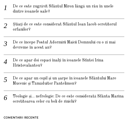
De ce este zugrăvit Sfântul Miron lângă un râu în unele
dintre icoanele sale?
Știați de ce este considerat Sfântul Ioan Iacob ocrotitorul
orfanilor?
De ce începe Postul Adormirii Maicii Domnului cu o zi mai
devreme în acest an?
De ce apar doi copaci înalți în icoanele Sfintei Irina
Hristovalantou?
De ce apar un copil și un șarpe în icoanele Sfântului Mare
Mucenic și Tămăduitor Pantelimon?
Teologie și… nefrologie: De ce este considerată Sfânta Marina
ocrotitoarea celor cu boli de rinichi?
COMENTARII RECENTE