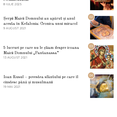
8 IULIE 2025
1
0
I
U
02
Șerpii Maicii Domnului au apărut și anul
L
acesta în Kefalonia: Cronica unui miracol
I
E
9 AUGUST 2021
2
2
7
0
M
2
A
5
R
03
5 lucruri pe care nu le știam despre icoana
T
I
Maicii Domnului „Pantanassa”
E
13 AUGUST 2021
1
2
3
0
A
2
U
2
G
04
Ioan Rusul – povestea sfântului pe care îl
U
S
cinstesc până și musulmanii
T
19 MAI 2021
1
2
9
0
M
2
A
1
I
2
0
2