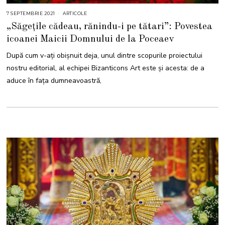
7 SEPTEMBRIE 2021
7
ARTICOLE
S
„Săgețile cădeau, rănindu-i pe tătari”: Povestea
E
P
icoanei Maicii Domnului de la Poceaev
T
E
M
După cum v-ați obișnuit deja, unul dintre scopurile proiectului
B
R
nostru editorial, al echipei Bizanticons Art este și acesta: de a
I
E
aduce în fața dumneavoastră,
2
0
2
1