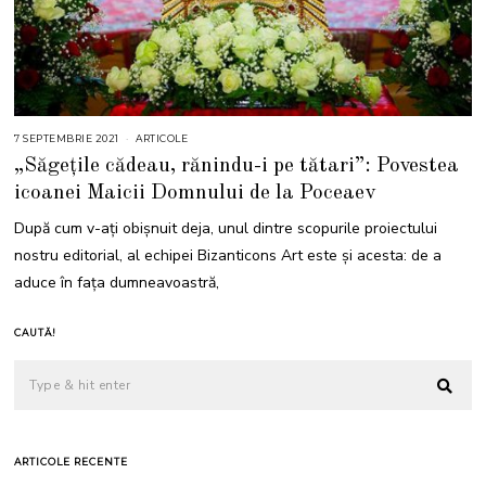
7 SEPTEMBRIE 2021
7
ARTICOLE
S
„Săgețile cădeau, rănindu-i pe tătari”: Povestea
E
P
icoanei Maicii Domnului de la Poceaev
T
E
M
După cum v-ați obișnuit deja, unul dintre scopurile proiectului
B
R
nostru editorial, al echipei Bizanticons Art este și acesta: de a
I
E
aduce în fața dumneavoastră,
2
0
2
1
CAUTĂ!
ARTICOLE RECENTE