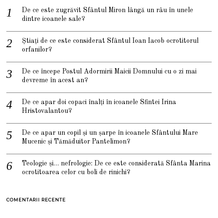
De ce este zugrăvit Sfântul Miron lângă un râu în unele
dintre icoanele sale?
Știați de ce este considerat Sfântul Ioan Iacob ocrotitorul
orfanilor?
De ce începe Postul Adormirii Maicii Domnului cu o zi mai
devreme în acest an?
De ce apar doi copaci înalți în icoanele Sfintei Irina
Hristovalantou?
De ce apar un copil și un șarpe în icoanele Sfântului Mare
Mucenic și Tămăduitor Pantelimon?
Teologie și… nefrologie: De ce este considerată Sfânta Marina
ocrotitoarea celor cu boli de rinichi?
COMENTARII RECENTE