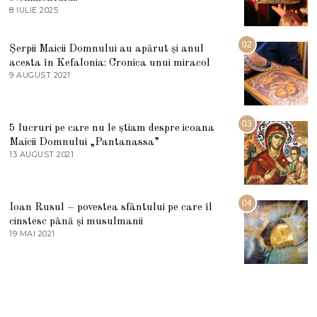
8 IULIE 2025
1
0
I
U
02
Șerpii Maicii Domnului au apărut și anul
L
acesta în Kefalonia: Cronica unui miracol
I
E
9 AUGUST 2021
2
2
7
0
M
2
A
5
R
03
5 lucruri pe care nu le știam despre icoana
T
I
Maicii Domnului „Pantanassa”
E
13 AUGUST 2021
1
2
3
0
A
2
U
2
G
04
Ioan Rusul – povestea sfântului pe care îl
U
S
cinstesc până și musulmanii
T
19 MAI 2021
1
2
9
0
M
2
A
1
I
2
0
2