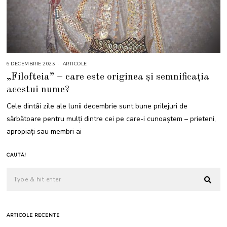
6 DECEMBRIE 2023
6
ARTICOLE
D
„Filofteia” – care este originea și semnificația
E
C
acestui nume?
E
M
B
Cele dintâi zile ale lunii decembrie sunt bune prilejuri de
R
I
sărbătoare pentru mulți dintre cei pe care-i cunoaștem – prieteni,
E
2
apropiați sau membri ai
0
2
3
CAUTĂ!
ARTICOLE RECENTE