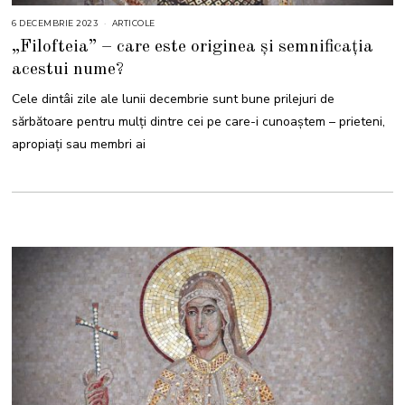
6 DECEMBRIE 2023
6
ARTICOLE
D
„Filofteia” – care este originea și semnificația
E
C
acestui nume?
E
M
B
Cele dintâi zile ale lunii decembrie sunt bune prilejuri de
R
I
sărbătoare pentru mulți dintre cei pe care-i cunoaștem – prieteni,
E
2
apropiați sau membri ai
0
2
3