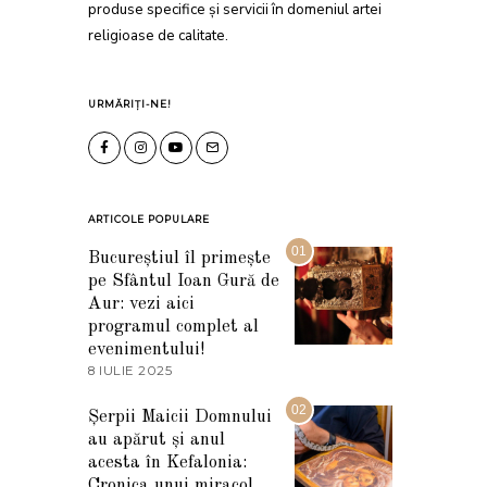
produse specifice și servicii în domeniul artei
religioase de calitate.
URMĂRIȚI-NE!
ARTICOLE POPULARE
01
Bucureștiul îl primește
pe Sfântul Ioan Gură de
Aur: vezi aici
programul complet al
evenimentului!
8 IULIE 2025
1
0
I
02
Șerpii Maicii Domnului
U
au apărut și anul
L
I
acesta în Kefalonia:
E
Cronica unui miracol