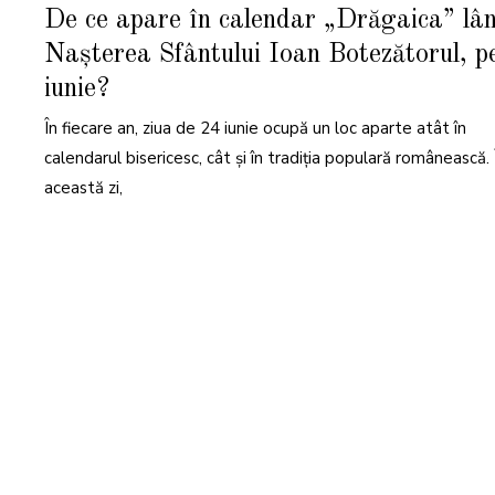
I
De ce apare în calendar „Drăgaica” lâ
U
L
Nașterea Sfântului Ioan Botezătorul, p
I
E
2
iunie?
0
2
6
În fiecare an, ziua de 24 iunie ocupă un loc aparte atât în
calendarul bisericesc, cât și în tradiția populară românească. 
această zi,