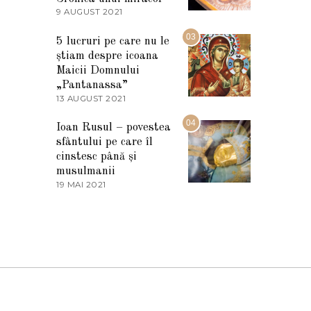
2
9 AUGUST 2021
2
0
7
2
M
03
5
5 lucruri pe care nu le
A
știam despre icoana
R
T
Maicii Domnului
I
„Pantanassa”
E
13 AUGUST 2021
1
2
3
0
A
04
2
Ioan Rusul – povestea
U
2
sfântului pe care îl
G
U
cinstesc până și
S
musulmanii
T
19 MAI 2021
1
2
9
0
M
2
A
1
I
2
0
2
1