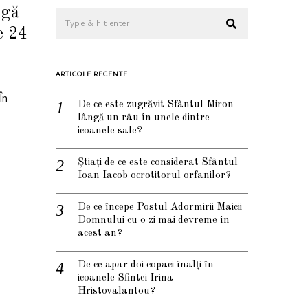
ngă
e 24
ARTICOLE RECENTE
În
De ce este zugrăvit Sfântul Miron
lângă un râu în unele dintre
icoanele sale?
Știați de ce este considerat Sfântul
Ioan Iacob ocrotitorul orfanilor?
De ce începe Postul Adormirii Maicii
Domnului cu o zi mai devreme în
acest an?
De ce apar doi copaci înalți în
icoanele Sfintei Irina
Hristovalantou?