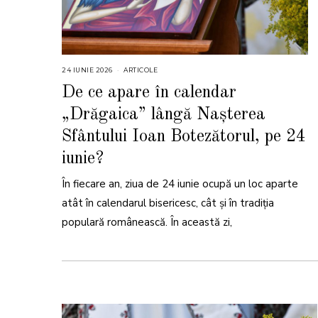
24 IUNIE 2026
1
ARTICOLE
6
I
De ce apare în calendar
U
L
„Drăgaica” lângă Nașterea
I
E
2
Sfântului Ioan Botezătorul, pe 24
0
2
iunie?
6
În fiecare an, ziua de 24 iunie ocupă un loc aparte
atât în calendarul bisericesc, cât și în tradiția
populară românească. În această zi,