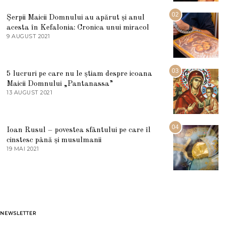
I
U
02
Șerpii Maicii Domnului au apărut și anul
L
acesta în Kefalonia: Cronica unui miracol
I
E
9 AUGUST 2021
2
2
7
0
M
2
A
5
R
03
5 lucruri pe care nu le știam despre icoana
T
I
Maicii Domnului „Pantanassa”
E
13 AUGUST 2021
1
2
3
0
A
2
U
2
G
04
Ioan Rusul – povestea sfântului pe care îl
U
S
cinstesc până și musulmanii
T
19 MAI 2021
1
2
9
0
M
2
A
1
I
2
0
2
1
NEWSLETTER