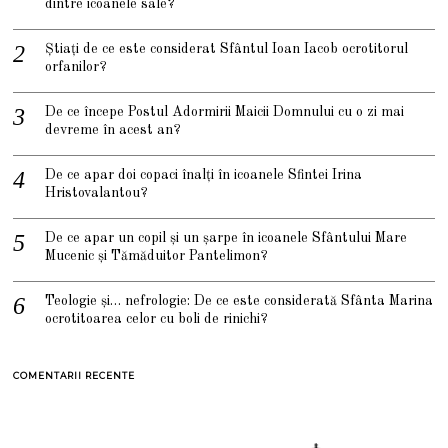
dintre icoanele sale?
Știați de ce este considerat Sfântul Ioan Iacob ocrotitorul
orfanilor?
De ce începe Postul Adormirii Maicii Domnului cu o zi mai
devreme în acest an?
De ce apar doi copaci înalți în icoanele Sfintei Irina
Hristovalantou?
De ce apar un copil și un șarpe în icoanele Sfântului Mare
Mucenic și Tămăduitor Pantelimon?
Teologie și… nefrologie: De ce este considerată Sfânta Marina
ocrotitoarea celor cu boli de rinichi?
COMENTARII RECENTE