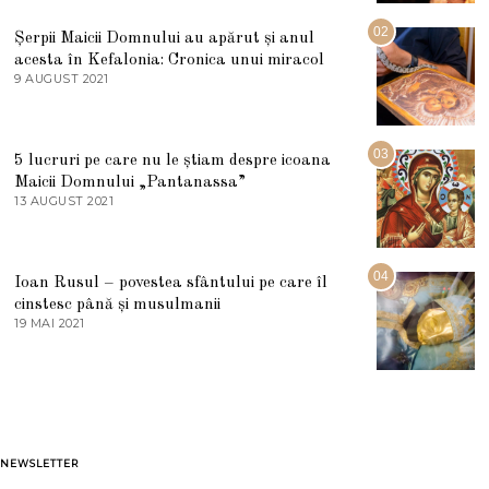
I
U
02
Șerpii Maicii Domnului au apărut și anul
L
acesta în Kefalonia: Cronica unui miracol
I
E
9 AUGUST 2021
2
2
7
0
M
2
A
5
R
03
5 lucruri pe care nu le știam despre icoana
T
I
Maicii Domnului „Pantanassa”
E
13 AUGUST 2021
1
2
3
0
A
2
U
2
G
04
Ioan Rusul – povestea sfântului pe care îl
U
S
cinstesc până și musulmanii
T
19 MAI 2021
1
2
9
0
M
2
A
1
I
2
0
2
1
NEWSLETTER