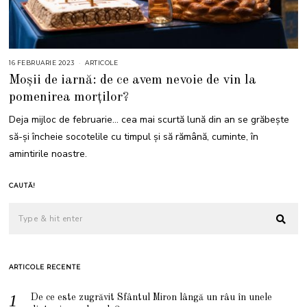
16 FEBRUARIE 2023
1
ARTICOLE
6
Moșii de iarnă: de ce avem nevoie de vin la
F
E
pomenirea morților?
B
R
U
Deja mijloc de februarie… cea mai scurtă lună din an se grăbește
A
R
să-și încheie socotelile cu timpul și să rămână, cuminte, în
I
E
amintirile noastre.
2
0
2
3
CAUTĂ!
ARTICOLE RECENTE
De ce este zugrăvit Sfântul Miron lângă un râu în unele