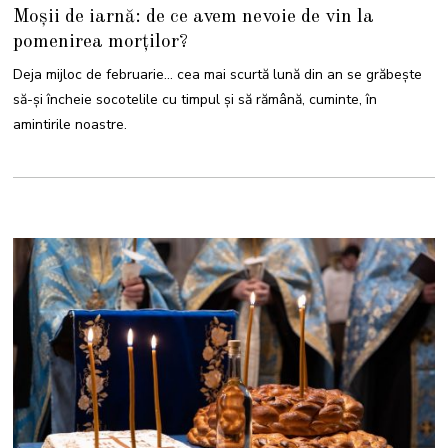
6
Moșii de iarnă: de ce avem nevoie de vin la
F
E
pomenirea morților?
B
R
U
Deja mijloc de februarie… cea mai scurtă lună din an se grăbește
A
R
să-și încheie socotelile cu timpul și să rămână, cuminte, în
I
E
amintirile noastre.
2
0
2
3