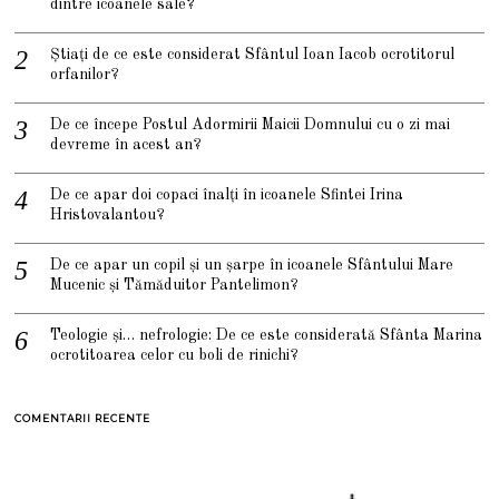
dintre icoanele sale?
Știați de ce este considerat Sfântul Ioan Iacob ocrotitorul
orfanilor?
De ce începe Postul Adormirii Maicii Domnului cu o zi mai
devreme în acest an?
De ce apar doi copaci înalți în icoanele Sfintei Irina
Hristovalantou?
De ce apar un copil și un șarpe în icoanele Sfântului Mare
Mucenic și Tămăduitor Pantelimon?
Teologie și… nefrologie: De ce este considerată Sfânta Marina
ocrotitoarea celor cu boli de rinichi?
COMENTARII RECENTE