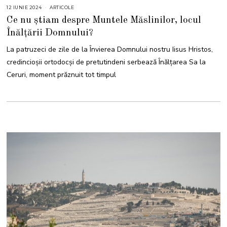
12 IUNIE 2024
1
ARTICOLE
2
Ce nu știam despre Muntele Măslinilor, locul
I
U
Înălțării Domnului?
N
I
E
La patruzeci de zile de la Învierea Domnului nostru Iisus Hristos,
2
0
credincioşii ortodocși de pretutindeni serbează Înălţarea Sa la
2
4
Ceruri, moment prăznuit tot timpul