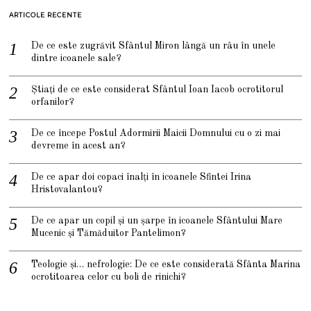
ARTICOLE RECENTE
De ce este zugrăvit Sfântul Miron lângă un râu în unele
dintre icoanele sale?
Știați de ce este considerat Sfântul Ioan Iacob ocrotitorul
orfanilor?
De ce începe Postul Adormirii Maicii Domnului cu o zi mai
devreme în acest an?
De ce apar doi copaci înalți în icoanele Sfintei Irina
Hristovalantou?
De ce apar un copil și un șarpe în icoanele Sfântului Mare
Mucenic și Tămăduitor Pantelimon?
Teologie și… nefrologie: De ce este considerată Sfânta Marina
ocrotitoarea celor cu boli de rinichi?