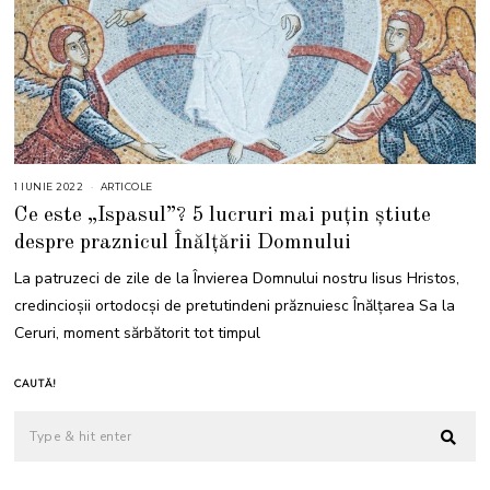
1 IUNIE 2022
1
ARTICOLE
I
Ce este „Ispasul”? 5 lucruri mai puțin știute
U
N
despre praznicul Înălțării Domnului
I
E
2
La patruzeci de zile de la Învierea Domnului nostru Iisus Hristos,
0
2
credincioşii ortodocși de pretutindeni prăznuiesc Înălţarea Sa la
2
Ceruri, moment sărbătorit tot timpul
CAUTĂ!