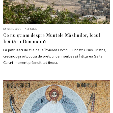
12 IUNIE 2024
1
ARTICOLE
2
Ce nu știam despre Muntele Măslinilor, locul
I
U
Înălțării Domnului?
N
I
E
La patruzeci de zile de la Învierea Domnului nostru Iisus Hristos,
2
0
credincioşii ortodocși de pretutindeni serbează Înălţarea Sa la
2
4
Ceruri, moment prăznuit tot timpul