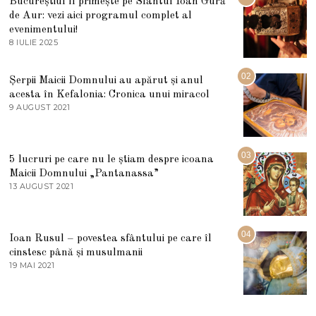
Bucureștiul îl primește pe Sfântul Ioan Gură
de Aur: vezi aici programul complet al
evenimentului!
8 IULIE 2025
1
0
I
U
02
Șerpii Maicii Domnului au apărut și anul
L
acesta în Kefalonia: Cronica unui miracol
I
E
9 AUGUST 2021
2
2
7
0
M
2
A
5
R
03
5 lucruri pe care nu le știam despre icoana
T
I
Maicii Domnului „Pantanassa”
E
13 AUGUST 2021
1
2
3
0
A
2
U
2
G
04
Ioan Rusul – povestea sfântului pe care îl
U
S
cinstesc până și musulmanii
T
19 MAI 2021
1
2
9
0
M
2
A
1
I