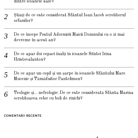
dintre icoanele sale?
Știați de ce este considerat Sfântul Ioan Iacob ocrotitorul
orfanilor?
De ce începe Postul Adormirii Maicii Domnului cu o zi mai
devreme în acest an?
De ce apar doi copaci înalți în icoanele Sfintei Irina
Hristovalantou?
De ce apar un copil și un șarpe în icoanele Sfântului Mare
Mucenic și Tămăduitor Pantelimon?
Teologie și… nefrologie: De ce este considerată Sfânta Marina
ocrotitoarea celor cu boli de rinichi?
COMENTARII RECENTE