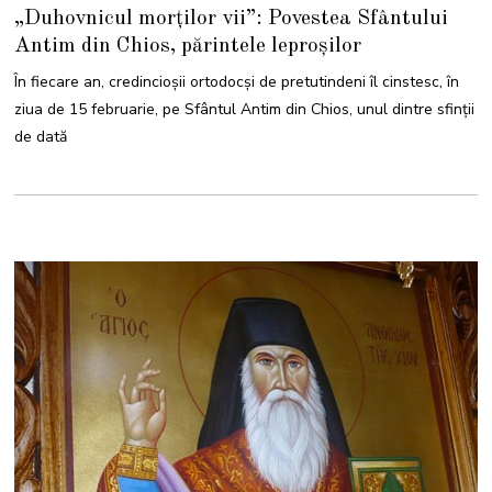
4
„Duhovnicul morților vii”: Povestea Sfântului
F
E
Antim din Chios, părintele leproșilor
B
R
U
În fiecare an, credincioșii ortodocși de pretutindeni îl cinstesc, în
A
R
ziua de 15 februarie, pe Sfântul Antim din Chios, unul dintre sfinții
I
E
de dată
2
0
2
4