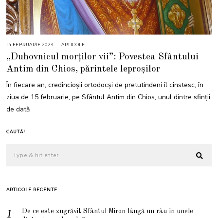
14 FEBRUARIE 2024
1
ARTICOLE
4
„Duhovnicul morților vii”: Povestea Sfântului
F
E
Antim din Chios, părintele leproșilor
B
R
U
În fiecare an, credincioșii ortodocși de pretutindeni îl cinstesc, în
A
R
ziua de 15 februarie, pe Sfântul Antim din Chios, unul dintre sfinții
I
E
de dată
2
0
2
4
CAUTĂ!
ARTICOLE RECENTE
De ce este zugrăvit Sfântul Miron lângă un râu în unele