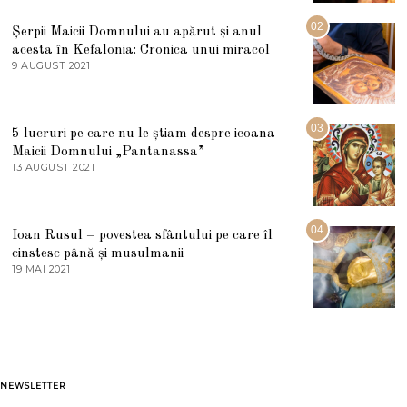
I
U
02
Șerpii Maicii Domnului au apărut și anul
L
acesta în Kefalonia: Cronica unui miracol
I
E
9 AUGUST 2021
2
2
7
0
M
2
A
5
R
03
5 lucruri pe care nu le știam despre icoana
T
I
Maicii Domnului „Pantanassa”
E
13 AUGUST 2021
1
2
3
0
A
2
U
2
G
04
Ioan Rusul – povestea sfântului pe care îl
U
S
cinstesc până și musulmanii
T
19 MAI 2021
1
2
9
0
M
2
A
1
I
2
0
2
1
NEWSLETTER