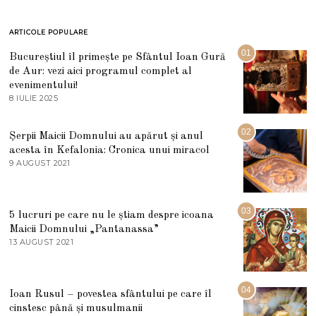
ARTICOLE POPULARE
01
Bucureștiul îl primește pe Sfântul Ioan Gură
de Aur: vezi aici programul complet al
evenimentului!
8 IULIE 2025
1
0
I
U
02
Șerpii Maicii Domnului au apărut și anul
L
acesta în Kefalonia: Cronica unui miracol
I
E
9 AUGUST 2021
2
2
7
0
M
2
A
5
R
03
5 lucruri pe care nu le știam despre icoana
T
I
Maicii Domnului „Pantanassa”
E
13 AUGUST 2021
1
2
3
0
A
2
U
2
G
04
Ioan Rusul – povestea sfântului pe care îl
U
S
cinstesc până și musulmanii
T