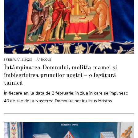
1 FEBRUARIE 2023
1
ARTICOLE
F
Întâmpinarea Domnului, molitfa mamei și
E
B
îmbisericirea pruncilor noștri – o legătură
R
U
tainică
A
R
I
În fiecare an, la data de 2 februarie, în ziua în care se împlinesc
E
2
40 de zile de la Naşterea Domnului nostru Iisus Hristos
0
2
3