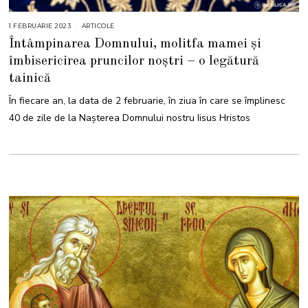
1 FEBRUARIE 2023
1
ARTICOLE
F
Întâmpinarea Domnului, molitfa mamei și
E
B
îmbisericirea pruncilor noștri – o legătură
R
U
tainică
A
R
I
În fiecare an, la data de 2 februarie, în ziua în care se împlinesc
E
2
40 de zile de la Naşterea Domnului nostru Iisus Hristos
0
2
3