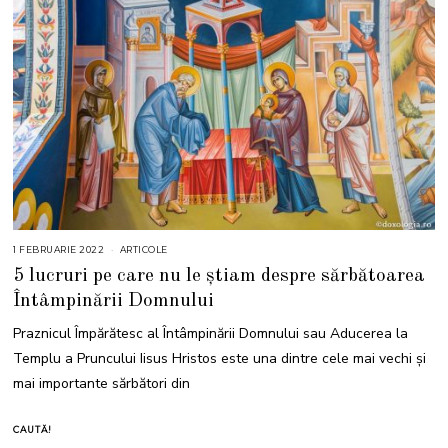
1 FEBRUARIE 2022
1
ARTICOLE
F
5 lucruri pe care nu le știam despre sărbătoarea
E
B
Întâmpinării Domnului
R
U
A
Praznicul Împărătesc al Întâmpinării Domnului sau Aducerea la
R
I
Templu a Pruncului Iisus Hristos este una dintre cele mai vechi și
E
2
mai importante sărbători din
0
2
2
CAUTĂ!