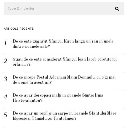
ARTICOLE RECENTE
De ce este zugrăvit Sfântul Miron lângă un râu în unele
dintre icoanele sale?
Știați de ce este considerat Sfântul Ioan Iacob ocrotitorul
orfanilor?
De ce începe Postul Adormirii Maicii Domnului cu o zi mai
devreme în acest an?
De ce apar doi copaci înalți în icoanele Sfintei Irina
Hristovalantou?
De ce apar un copil și un șarpe în icoanele Sfântului Mare
Mucenic și Tămăduitor Pantelimon?