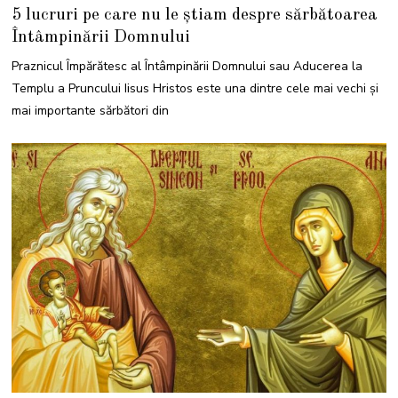
F
5 lucruri pe care nu le știam despre sărbătoarea
E
B
Întâmpinării Domnului
R
U
A
Praznicul Împărătesc al Întâmpinării Domnului sau Aducerea la
R
I
Templu a Pruncului Iisus Hristos este una dintre cele mai vechi și
E
2
mai importante sărbători din
0
2
2