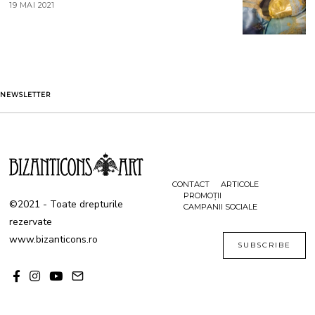
19 MAI 2021
1
2
9
0
M
2
A
1
I
2
0
2
1
NEWSLETTER
CONTACT
ARTICOLE
PROMOȚII
©2021 - Toate drepturile
CAMPANII SOCIALE
rezervate
www.bizanticons.ro
SUBSCRIBE