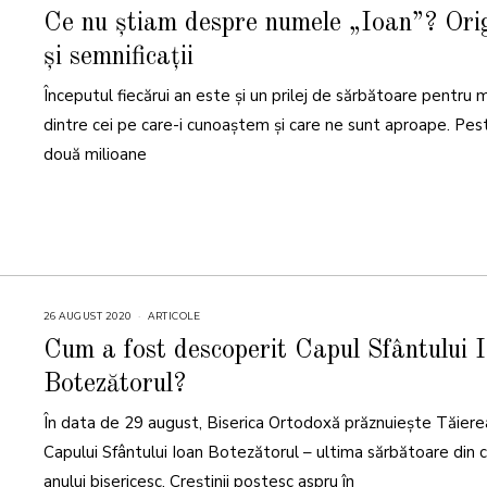
I
A
Ce nu știam despre numele „Ioan”? Ori
N
U
și semnificații
A
R
I
Începutul fiecărui an este și un prilej de sărbătoare pentru m
E
2
0
dintre cei pe care-i cunoaștem și care ne sunt aproape. Pes
2
2
două milioane
26 AUGUST 2020
ARTICOLE
Cum a fost descoperit Capul Sfântului 
Botezătorul?
În data de 29 august, Biserica Ortodoxă prăznuieşte Tăiere
Capului Sfântului Ioan Botezătorul – ultima sărbătoare din c
anului bisericesc. Creştinii postesc aspru în