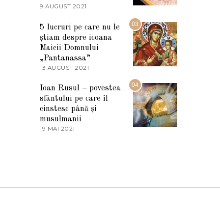
2
9 AUGUST 2021
2
0
7
2
M
03
5
5 lucruri pe care nu le
A
știam despre icoana
R
T
Maicii Domnului
I
„Pantanassa”
E
13 AUGUST 2021
1
2
3
0
A
04
2
Ioan Rusul – povestea
U
2
sfântului pe care îl
G
U
cinstesc până și
S
musulmanii
T
19 MAI 2021
1
2
9
0
M
2
A
1
I
2
0
2
1