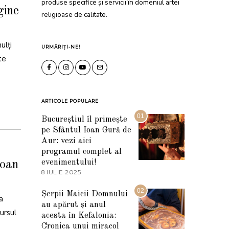
produse specifice și servicii în domeniul artei
gine
religioase de calitate.
ulți
URMĂRIȚI-NE!
te
ARTICOLE POPULARE
01
Bucureștiul îl primește
pe Sfântul Ioan Gură de
Aur: vezi aici
programul complet al
evenimentului!
Ioan
8 IULIE 2025
1
0
I
02
Șerpii Maicii Domnului
U
a
au apărut și anul
L
ursul
I
acesta în Kefalonia:
E
Cronica unui miracol