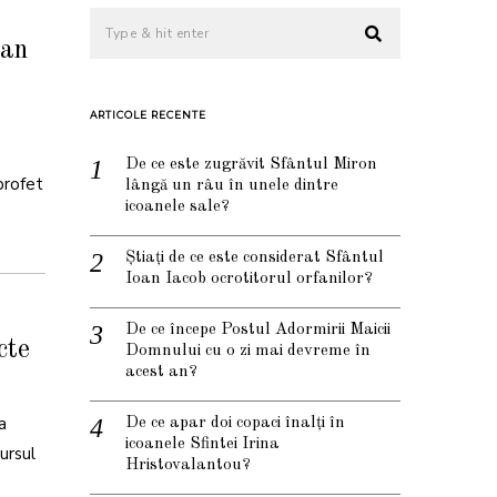
oan
ARTICOLE RECENTE
De ce este zugrăvit Sfântul Miron
profet
lângă un râu în unele dintre
icoanele sale?
Știați de ce este considerat Sfântul
Ioan Iacob ocrotitorul orfanilor?
De ce începe Postul Adormirii Maicii
cte
Domnului cu o zi mai devreme în
acest an?
a
De ce apar doi copaci înalți în
icoanele Sfintei Irina
ursul
Hristovalantou?