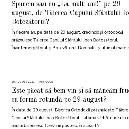
A
Spunem sau nu „La mulți ani!” pe 29
U
G
august, de Tăierea Capului Sfântului I
U
S
T
Botezătorul?
2
0
2
În fiecare an, pe data de 29 august, credincioșii ortodocși
5
prăznuiesc Tăierea Capului Sfântului Ioan Botezătorul,
Înaintemergătorul și Botezătorul Domnului și ultimul mare 
28 AUGUST 2023
ARTICOLE
Este păcat să bem vin și să mâncăm fru
cu formă rotundă pe 29 august?
În data de 29 august, Biserica Ortodoxă prăznuieşte Tăiere
Capului Sfântului Ioan Botezătorul – ultima sărbătoare din c
anului bisericesc. Creştinii postesc în această