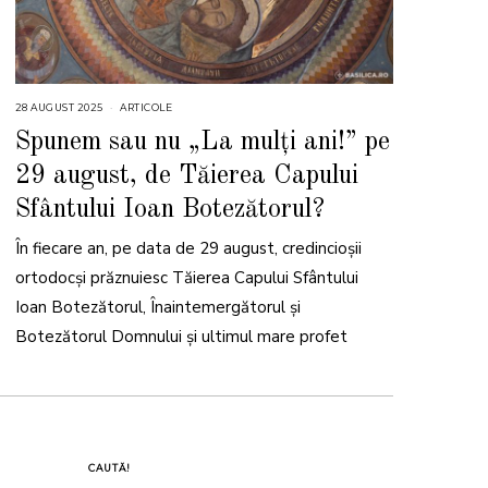
28 AUGUST 2025
2
ARTICOLE
8
A
Spunem sau nu „La mulți ani!” pe
U
G
29 august, de Tăierea Capului
U
S
T
Sfântului Ioan Botezătorul?
2
0
2
În fiecare an, pe data de 29 august, credincioșii
5
ortodocși prăznuiesc Tăierea Capului Sfântului
Ioan Botezătorul, Înaintemergătorul și
Botezătorul Domnului și ultimul mare profet
CAUTĂ!