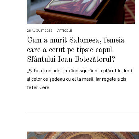
28 AUGUST 2022
2
ARTICOLE
8
A
Cum a murit Salomeea, femeia
U
G
care a cerut pe tipsie capul
U
S
T
Sfântului Ioan Botezătorul?
2
0
2
„Şi fiica Irodiadei, intrând şi jucând, a plăcut lui Irod
2
şi celor ce şedeau cu el la masă. Iar regele a zis
fetei: Cere