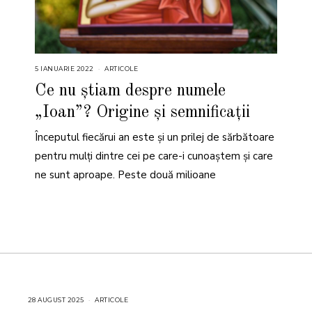
5 IANUARIE 2022
5
ARTICOLE
I
A
Ce nu știam despre numele
N
U
„Ioan”? Origine și semnificații
A
R
I
Începutul fiecărui an este și un prilej de sărbătoare
E
2
0
pentru mulți dintre cei pe care-i cunoaștem și care
2
2
ne sunt aproape. Peste două milioane
28 AUGUST 2025
2
ARTICOLE
8