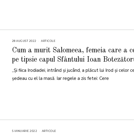
28 AUGUST 2022
2
ARTICOLE
8
A
Cum a murit Salomeea, femeia care a c
U
G
pe tipsie capul Sfântului Ioan Botezător
U
S
T
„Şi fiica Irodiadei, intrând şi jucând, a plăcut lui Irod şi celor c
2
0
2
şedeau cu el la masă. Iar regele a zis fetei: Cere
2
5 IANUARIE 2022
5
ARTICOLE