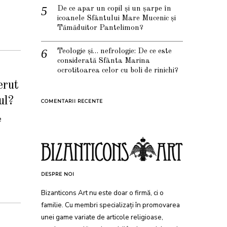
De ce apar un copil și un șarpe în
icoanele Sfântului Mare Mucenic și
Tămăduitor Pantelimon?
Teologie și… nefrologie: De ce este
considerată Sfânta Marina
ocrotitoarea celor cu boli de rinichi?
erut
ul?
COMENTARII RECENTE
e
DESPRE NOI
Bizanticons Art nu este doar o firmă, ci o
familie. Cu membri specializați în promovarea
unei game variate de articole religioase,