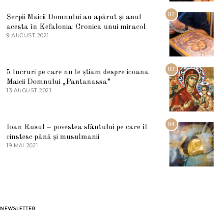
I
U
02
Șerpii Maicii Domnului au apărut și anul
L
acesta în Kefalonia: Cronica unui miracol
I
E
9 AUGUST 2021
2
2
7
0
M
2
A
5
R
03
5 lucruri pe care nu le știam despre icoana
T
I
Maicii Domnului „Pantanassa”
E
13 AUGUST 2021
1
2
3
0
A
2
U
2
G
04
Ioan Rusul – povestea sfântului pe care îl
U
S
cinstesc până și musulmanii
T
19 MAI 2021
1
2
9
0
M
2
A
1
I
2
0
2
1
NEWSLETTER