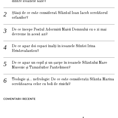
dintre icoanele sale?
Știați de ce este considerat Sfântul Ioan Iacob ocrotitorul
orfanilor?
De ce începe Postul Adormirii Maicii Domnului cu o zi mai
devreme în acest an?
De ce apar doi copaci înalți în icoanele Sfintei Irina
Hristovalantou?
De ce apar un copil și un șarpe în icoanele Sfântului Mare
Mucenic și Tămăduitor Pantelimon?
Teologie și… nefrologie: De ce este considerată Sfânta Marina
ocrotitoarea celor cu boli de rinichi?
COMENTARII RECENTE