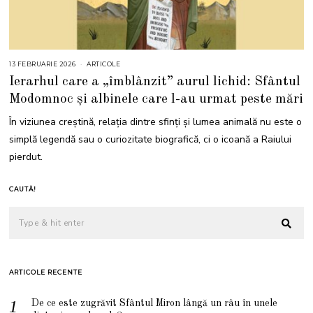
13 FEBRUARIE 2026
1
ARTICOLE
3
Ierarhul care a „îmblânzit” aurul lichid: Sfântul
F
E
Modomnoc și albinele care l-au urmat peste mări
B
R
U
În viziunea creștină, relația dintre sfinți și lumea animală nu este o
A
R
simplă legendă sau o curiozitate biografică, ci o icoană a Raiului
I
E
pierdut.
2
0
2
6
CAUTĂ!
ARTICOLE RECENTE
De ce este zugrăvit Sfântul Miron lângă un râu în unele