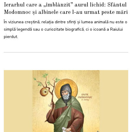
3
Ierarhul care a „îmblânzit” aurul lichid: Sfântul
F
E
Modomnoc și albinele care l-au urmat peste mări
B
R
U
În viziunea creștină, relația dintre sfinți și lumea animală nu este o
A
R
simplă legendă sau o curiozitate biografică, ci o icoană a Raiului
I
E
pierdut.
2
0
2
6