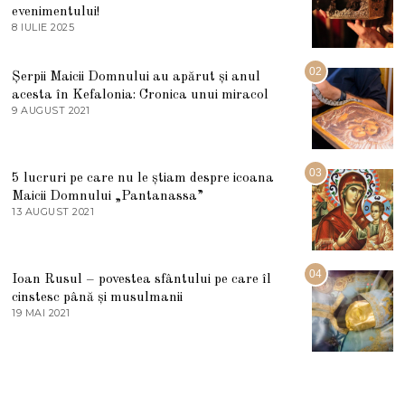
evenimentului!
8 IULIE 2025
1
0
I
U
02
Șerpii Maicii Domnului au apărut și anul
L
acesta în Kefalonia: Cronica unui miracol
I
E
9 AUGUST 2021
2
2
7
0
M
2
A
5
R
03
5 lucruri pe care nu le știam despre icoana
T
I
Maicii Domnului „Pantanassa”
E
13 AUGUST 2021
1
2
3
0
A
2
U
2
G
04
Ioan Rusul – povestea sfântului pe care îl
U
S
cinstesc până și musulmanii
T
19 MAI 2021
1
2
9
0
M
2
A
1
I
2
0