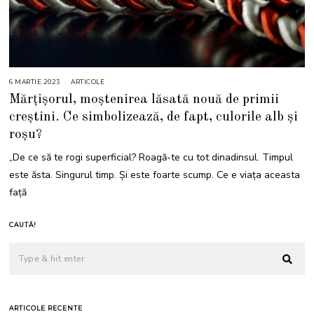
6 MARTIE 2023
6
ARTICOLE
M
Mărțișorul, moștenirea lăsată nouă de primii
A
R
creștini. Ce simbolizează, de fapt, culorile alb și
T
I
roșu?
E
2
0
„De ce să te rogi superficial? Roagă-te cu tot dinadinsul. Timpul
2
3
este ăsta. Singurul timp. Şi este foarte scump. Ce e viaţa aceasta
faţă
CAUTĂ!
ARTICOLE RECENTE