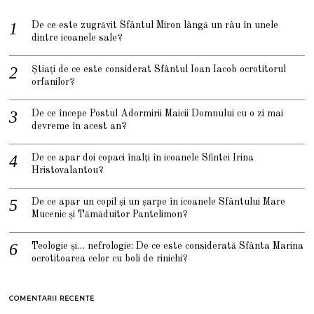
De ce este zugrăvit Sfântul Miron lângă un râu în unele
dintre icoanele sale?
Știați de ce este considerat Sfântul Ioan Iacob ocrotitorul
orfanilor?
De ce începe Postul Adormirii Maicii Domnului cu o zi mai
devreme în acest an?
De ce apar doi copaci înalți în icoanele Sfintei Irina
Hristovalantou?
De ce apar un copil și un șarpe în icoanele Sfântului Mare
Mucenic și Tămăduitor Pantelimon?
Teologie și… nefrologie: De ce este considerată Sfânta Marina
ocrotitoarea celor cu boli de rinichi?
COMENTARII RECENTE