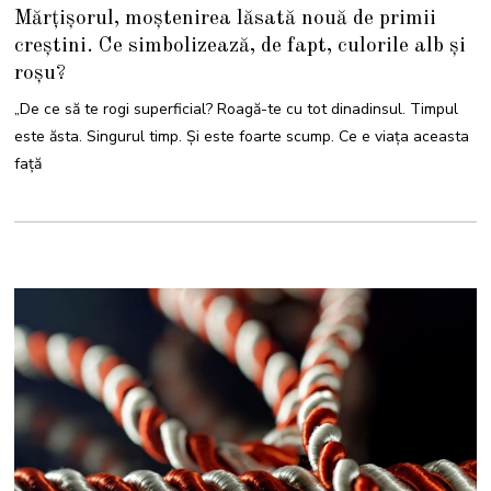
M
Mărțișorul, moștenirea lăsată nouă de primii
A
R
creștini. Ce simbolizează, de fapt, culorile alb și
T
I
roșu?
E
2
0
„De ce să te rogi superficial? Roagă-te cu tot dinadinsul. Timpul
2
3
este ăsta. Singurul timp. Şi este foarte scump. Ce e viaţa aceasta
faţă