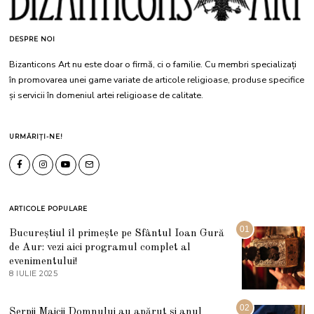
DESPRE NOI
Bizanticons Art nu este doar o firmă, ci o familie. Cu membri specializați
în promovarea unei game variate de articole religioase, produse specifice
și servicii în domeniul artei religioase de calitate.
URMĂRIȚI-NE!
ARTICOLE POPULARE
01
Bucureștiul îl primește pe Sfântul Ioan Gură
de Aur: vezi aici programul complet al
evenimentului!
8 IULIE 2025
1
0
I
U
02
Șerpii Maicii Domnului au apărut și anul