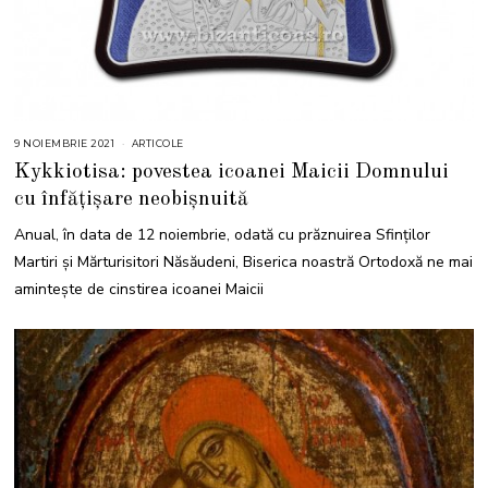
9 NOIEMBRIE 2021
1
ARTICOLE
1
Kykkiotisa: povestea icoanei Maicii Domnului
N
O
cu înfățișare neobișnuită
I
E
M
Anual, în data de 12 noiembrie, odată cu prăznuirea Sfinților
B
R
Martiri și Mărturisitori Năsăudeni, Biserica noastră Ortodoxă ne mai
I
E
amintește de cinstirea icoanei Maicii
2
0
2
4