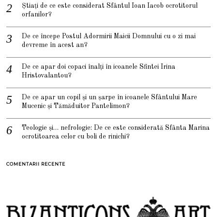
Știați de ce este considerat Sfântul Ioan Iacob ocrotitorul
orfanilor?
De ce începe Postul Adormirii Maicii Domnului cu o zi mai
devreme în acest an?
De ce apar doi copaci înalți în icoanele Sfintei Irina
Hristovalantou?
De ce apar un copil și un șarpe în icoanele Sfântului Mare
Mucenic și Tămăduitor Pantelimon?
Teologie și… nefrologie: De ce este considerată Sfânta Marina
ocrotitoarea celor cu boli de rinichi?
COMENTARII RECENTE