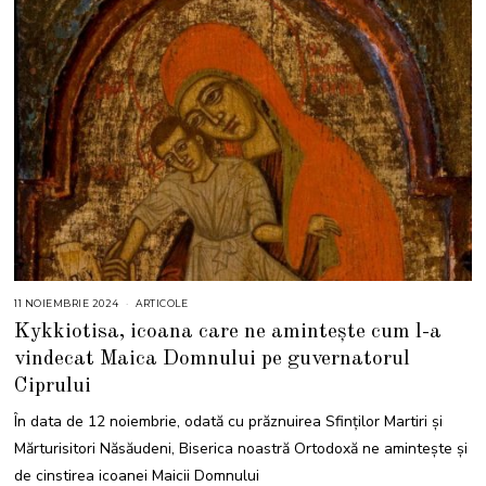
11 NOIEMBRIE 2024
1
ARTICOLE
1
Kykkiotisa, icoana care ne amintește cum l-a
N
O
vindecat Maica Domnului pe guvernatorul
I
E
Ciprului
M
B
R
În data de 12 noiembrie, odată cu prăznuirea Sfinților Martiri și
I
E
Mărturisitori Năsăudeni, Biserica noastră Ortodoxă ne amintește și
2
0
de cinstirea icoanei Maicii Domnului
2
4