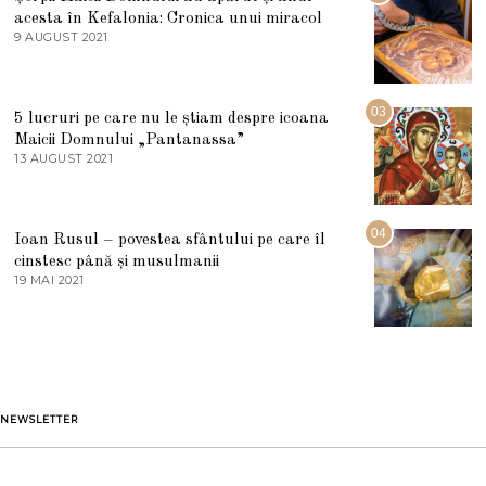
L
acesta în Kefalonia: Cronica unui miracol
I
E
9 AUGUST 2021
2
2
7
0
M
2
A
5
R
03
5 lucruri pe care nu le știam despre icoana
T
I
Maicii Domnului „Pantanassa”
E
13 AUGUST 2021
1
2
3
0
A
2
U
2
G
04
Ioan Rusul – povestea sfântului pe care îl
U
S
cinstesc până și musulmanii
T
19 MAI 2021
1
2
9
0
M
2
A
1
I
2
0
2
1
NEWSLETTER