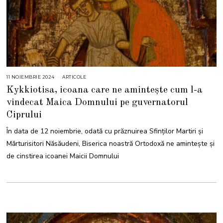
11 NOIEMBRIE 2024
1
ARTICOLE
1
Kykkiotisa, icoana care ne amintește cum l-a
N
O
vindecat Maica Domnului pe guvernatorul
I
E
Ciprului
M
B
R
În data de 12 noiembrie, odată cu prăznuirea Sfinților Martiri și
I
E
Mărturisitori Năsăudeni, Biserica noastră Ortodoxă ne amintește și
2
0
de cinstirea icoanei Maicii Domnului
2
4