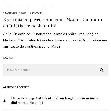
9 NOIEMBRIE 2021
1
ARTICOLE
1
Kykkiotisa: povestea icoanei Maicii Domnului
N
O
cu înfățișare neobișnuită
I
E
M
Anual, în data de 12 noiembrie, odată cu prăznuirea Sfinților
B
R
Martiri și Mărturisitori Năsăudeni, Biserica noastră Ortodoxă ne mai
I
E
amintește de cinstirea icoanei Maicii
2
0
2
4
CAUTĂ!
ARTICOLE RECENTE
De ce este zugrăvit Sfântul Miron lângă un râu în unele
dintre icoanele sale?