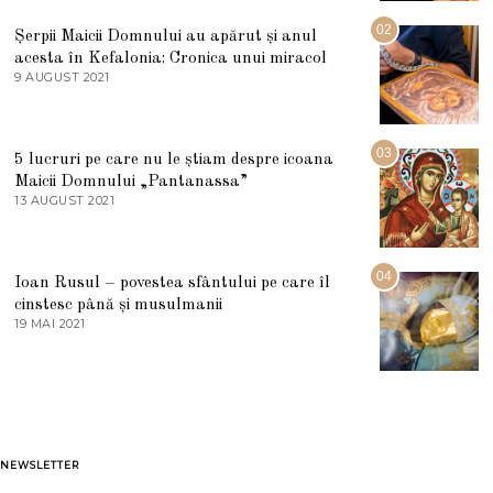
I
U
02
Șerpii Maicii Domnului au apărut și anul
L
acesta în Kefalonia: Cronica unui miracol
I
E
9 AUGUST 2021
2
2
7
0
M
2
A
5
R
03
5 lucruri pe care nu le știam despre icoana
T
I
Maicii Domnului „Pantanassa”
E
13 AUGUST 2021
1
2
3
0
A
2
U
2
G
04
Ioan Rusul – povestea sfântului pe care îl
U
S
cinstesc până și musulmanii
T
19 MAI 2021
1
2
9
0
M
2
A
1
I
2
0
2
1
NEWSLETTER