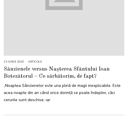
23 IUNIE 2020
ARTICOLE
Sânzienele versus Nașterea Sfântului Ioan
Botezătorul – Ce sărbătorim, de fapt?
„Noaptea Sânzienelor este una plină de magii inexplicabile. Este
acea noapte din an când orice dorință se poate îndeplini, căci
cerurile sunt deschise, iar