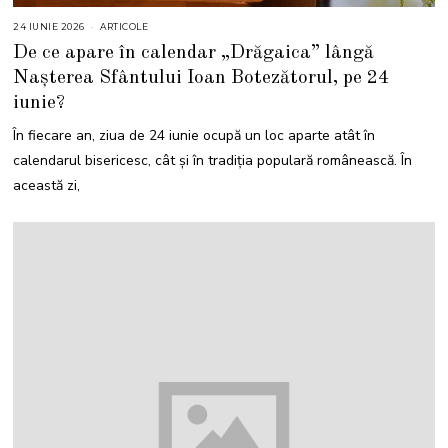
24 IUNIE 2026
1
ARTICOLE
6
De ce apare în calendar „Drăgaica” lângă
I
U
Nașterea Sfântului Ioan Botezătorul, pe 24
L
I
iunie?
E
2
0
În fiecare an, ziua de 24 iunie ocupă un loc aparte atât în
2
6
calendarul bisericesc, cât și în tradiția populară românească. În
această zi,