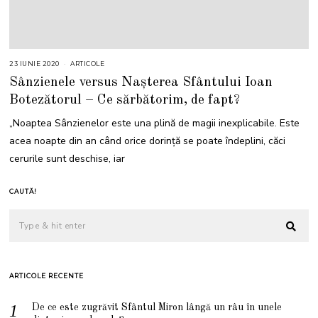
23 IUNIE 2020
ARTICOLE
Sânzienele versus Nașterea Sfântului Ioan
Botezătorul – Ce sărbătorim, de fapt?
„Noaptea Sânzienelor este una plină de magii inexplicabile. Este
acea noapte din an când orice dorință se poate îndeplini, căci
cerurile sunt deschise, iar
CAUTĂ!
ARTICOLE RECENTE
De ce este zugrăvit Sfântul Miron lângă un râu în unele