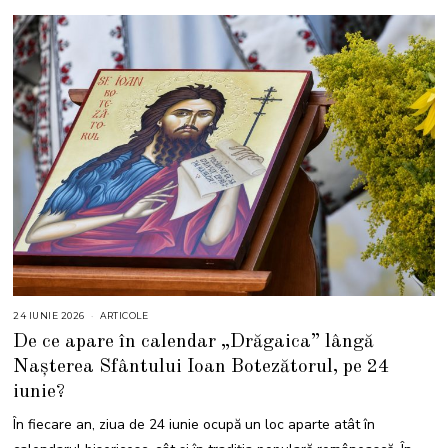
24 IUNIE 2026
1
ARTICOLE
6
De ce apare în calendar „Drăgaica” lângă
I
U
Nașterea Sfântului Ioan Botezătorul, pe 24
L
I
iunie?
E
2
0
În fiecare an, ziua de 24 iunie ocupă un loc aparte atât în
2
6