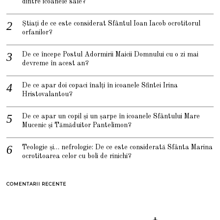
dintre icoanele sale?
Știați de ce este considerat Sfântul Ioan Iacob ocrotitorul
orfanilor?
De ce începe Postul Adormirii Maicii Domnului cu o zi mai
devreme în acest an?
De ce apar doi copaci înalți în icoanele Sfintei Irina
Hristovalantou?
De ce apar un copil și un șarpe în icoanele Sfântului Mare
Mucenic și Tămăduitor Pantelimon?
Teologie și… nefrologie: De ce este considerată Sfânta Marina
ocrotitoarea celor cu boli de rinichi?
COMENTARII RECENTE