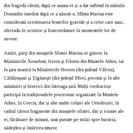
din fragedă vârstă, după ce mama ei și-a dat sufletul în mâinile
Domnului imediat după ce a născut-o, Sfânta Marina este
considerată ocrotitoarea femeilor gravide și a celor care nasc,
oferindu-le ocrotire și binecuvântare în momentele lor de
nevoie.
Astăzi, părţi din moaştele Sfintei Marina se găsesc la
Mănăstirile Xenofont, Iviron şi Filoteu din Muntele Athos, iar
în ţara noastră la Mănăstirile Horezu (din județul Vâlcea),
Căldăruşani şi Ţigăneşti (din județul Ilfov), precum şi în alte
mănăstiri și biserici din întreaga țară. Mulți credincioși
participă la tradiționalele procesiuni organizate în Muntele
Athos, în Grecia, dar și alte multe colțuri ale Ortodoxiei, în
cadrul cărora fragmente din moaștele sfintei, dar și icoane ale
ei, făcătoare de minuni, sunt purtate pe străzi spre bucuria,
nădejdea și întărirea tuturor.