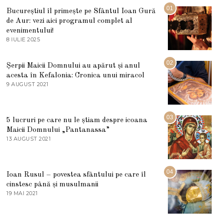
01
Bucureștiul îl primește pe Sfântul Ioan Gură
de Aur: vezi aici programul complet al
evenimentului!
8 IULIE 2025
1
0
I
U
02
Șerpii Maicii Domnului au apărut și anul
L
acesta în Kefalonia: Cronica unui miracol
I
E
9 AUGUST 2021
2
2
7
0
M
2
A
5
R
03
5 lucruri pe care nu le știam despre icoana
T
I
Maicii Domnului „Pantanassa”
E
13 AUGUST 2021
1
2
3
0
A
2
U
2
G
04
Ioan Rusul – povestea sfântului pe care îl
U
S
cinstesc până și musulmanii
T
19 MAI 2021
1
2
9
0
M
2
A