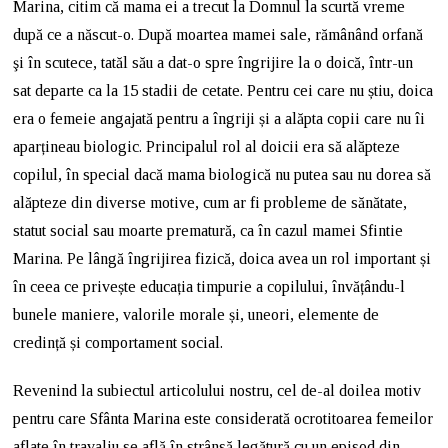
Marina, citim că mama ei a trecut la Domnul la scurtă vreme
după ce a născut-o. După moartea mamei sale, rămânând orfană
şi în scutece, tatăl său a dat-o spre îngrijire la o doică, într-un
sat departe ca la 15 stadii de cetate. Pentru cei care nu știu, doica
era o femeie angajată pentru a îngriji și a alăpta copii care nu îi
aparțineau biologic. Principalul rol al doicii era să alăpteze
copilul, în special dacă mama biologică nu putea sau nu dorea să
alăpteze din diverse motive, cum ar fi probleme de sănătate,
statut social sau moarte prematură, ca în cazul mamei Sfintie
Marina. Pe lângă îngrijirea fizică, doica avea un rol important și
în ceea ce privește educația timpurie a copilului, învățându-l
bunele maniere, valorile morale și, uneori, elemente de
credință și comportament social.
Revenind la subiectul articolului nostru, cel de-al doilea motiv
pentru care Sfânta Marina este considerată ocrotitoarea femeilor
aflate în travaliu se află în strânsă legătură cu un episod din