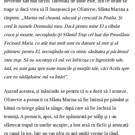
devreme sau mai târziu. Întrebată de unde este, din ce neam se
trage și dacă vrea să îl însoțească pe Olimvrie, Sfânta Marina a
răspuns:
„Marina mă cheamă, născută şi crescută în Pisidia. Și
cred în numele Domnului meu. Dacă pentru mine El a răbdat
cruce şi moarte, necruţându-Şi Sfântul Trup cel luat din Preasfânta
Fecioară Maria, cu atât mai mult sunt eu datoare să mor şi să
pătimesc pentru El, necruţându-mi cu nimic sănătatea şi păcătosul
meu trup. Să nu socoteşti că mă vei înfricoşa cu îngrozirile tale.
Iată, eu sunt gata spre toate muncile şi morţile tale, căci Acela spre
care eu nădăjduiesc mă va întări”.
Auzind acestea, și mâniindu-se pentru că n-a dorit să-l urmeze,
Olimvrie a poruncit ca Sfânta Marina să fie întinsă pe pământ și
bătută cu toiege până la sânge, după care să fie închisă în
temniță. A poruncit, apoi, să fie spânzurată pe stâlp şi i-au
sfârtecat trupul cu unelte ascuţite, a fost arsă cu făclii şi aruncată
cu capul în jos, într-un vas plin cu apă multă vreme la rând,