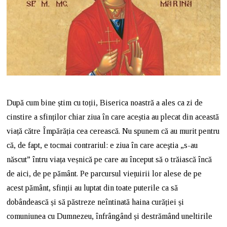
După cum bine știm cu toții, Biserica noastră a ales ca zi de
cinstire a sfinților chiar ziua în care aceștia au plecat din această
viață către Împărăția cea cerească. Nu spunem că au murit pentru
că, de fapt, e tocmai contrariul: e ziua în care aceştia „s-au
născut” întru viața veșnică pe care au început să o trăiască încă
de aici, de pe pământ. Pe parcursul viețuirii lor alese de pe
acest pământ, sfinții au luptat din toate puterile ca să
dobândească și să păstreze neîntinată haina curăției și
comuniunea cu Dumnezeu, înfrângând și destrămând uneltirile