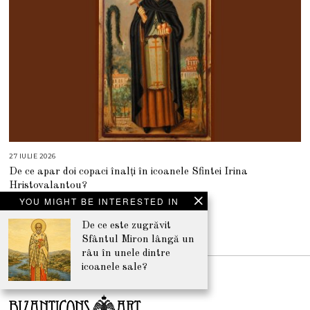
27 IULIE 2026
2
7
De ce apar doi copaci înalți în icoanele Sfintei Irina
I
U
Hristovalantou?
L
I
YOU MIGHT BE INTERESTED IN
E
2
0
De ce este zugrăvit
2
Sfântul Miron lângă un
NEWSLETTER
6
râu în unele dintre
icoanele sale?