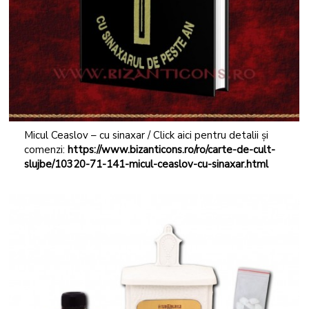
Micul Ceaslov – cu sinaxar / Click aici pentru detalii și
comenzi:
https://www.bizanticons.ro/ro/carte-de-cult-
slujbe/10320-71-141-micul-ceaslov-cu-sinaxar.html