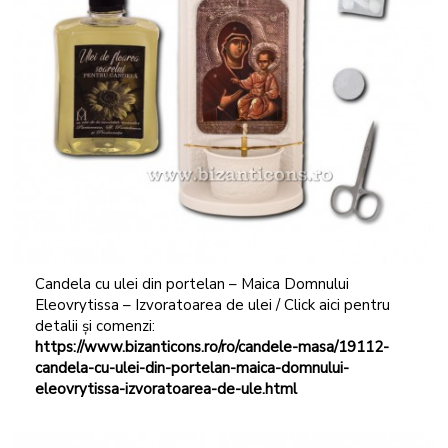
Candela cu ulei din portelan – Maica Domnului
Eleovrytissa – Izvoratoarea de ulei / Click aici pentru
detalii și comenzi:
https://www.bizanticons.ro/ro/candele-masa/19112-
candela-cu-ulei-din-portelan-maica-domnului-
eleovrytissa-izvoratoarea-de-ule.html