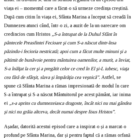
viața ei – momentul care a făcut-o să urmeze credința creștină.
După cum citim în viața ei, Sfânta Marina a început să creadă în
Dumnezeu atunci când, într-o zi, a auzit de la un oarecare om
credincios cum Hristos
„S-a întrupat de la Duhul Sfânt în
pântecele Preasfintei Fecioare şi cum S-a născut dintr-însa
păzindu-i fecioria nestricată; apoi cum a făcut multe minuni şi a
pătimit de bunăvoie pentru mântuirea oamenilor, a murit, a înviat,
S-a înălţat la cer şi a pregătit celor ce cred în El şi-L iubesc, viaţa
cea fără de sfârşit, slava şi împărăţia cea veşnică”.
Astfel, se
spune că Sfânta Marina a rămas impresionată de modul în care
S-a întrupat și S-a născut Mântuitorul pe acest pământ, iar inima
ei
„s-a aprins cu dumnezeiasca dragoste, încât nici nu mai gândea
şi nici nu grăia altceva, decât numai despre Iisus Hristos”.
Așadar, datorită acestui episod care a inspirat-o și a marcat-o
profund pe Sfânta Marina, dar și pentru faptul că a rămas orfană