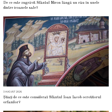
A
De ce este zugrăvit Sfântul Miron lângă un râu în unele
U
G
dintre icoanele sale?
U
S
T
2
0
2
6
3 AUGUST 2026
3
A
Știați de ce este considerat Sfântul Ioan Iacob ocrotitorul
U
G
orfanilor?
U
S
T