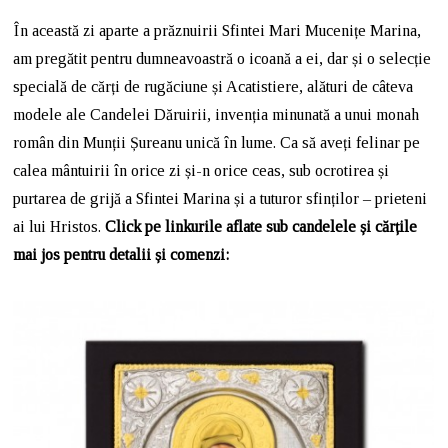
În această zi aparte a prăznuirii Sfintei Mari Mucenițe Marina,
am pregătit pentru dumneavoastră o icoană a ei, dar și o selecție
specială de cărți de rugăciune și Acatistiere, alături de câteva
modele ale Candelei Dăruirii, invenția minunată a unui monah
român din Munții Șureanu unică în lume. Ca să aveți felinar pe
calea mântuirii în orice zi și-n orice ceas, sub ocrotirea și
purtarea de grijă a Sfintei Marina și a tuturor sfinților – prieteni
ai lui Hristos.
Click pe linkurile aflate sub candelele și cărțile
mai jos pentru detalii și comenzi: