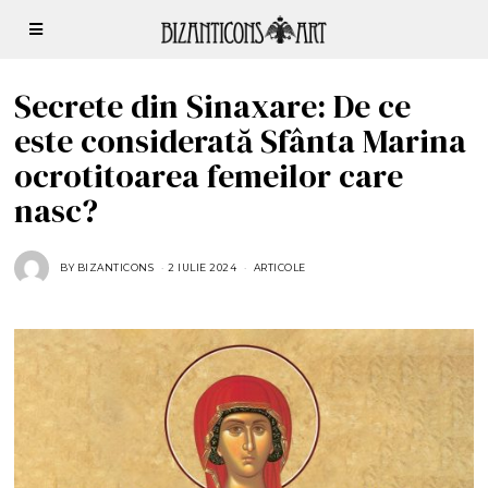
Secrete din Sinaxare: De ce
este considerată Sfânta Marina
ocrotitoarea femeilor care
nasc?
BY
BIZANTICONS
2 IULIE 2024
2
ARTICOLE
I
U
L
I
E
2
0
2
4