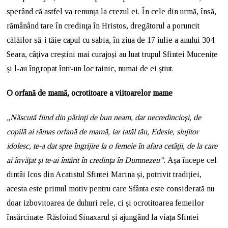
sperând că astfel va renunța la crezul ei. În cele din urmă, însă,
rămânând tare în credinţa în Hristos, dregătorul a poruncit
călăilor să-i tăie capul cu sabia, în ziua de 17 iulie a anului 304.
Seara, câțiva creștini mai curajoși au luat trupul Sfintei Mucenițe
și l-au îngropat într-un loc tainic, numai de ei știut.
O orfană de mamă, ocrotitoare a viitoarelor mame
„Născută fiind din părinţi de bun neam, dar necredincioşi, de
copilă ai rămas orfană de mamă, iar tatăl tău, Edesie, slujitor
idolesc, te-a dat spre îngrijire la o femeie în afara cetăţii, de la care
ai învăţat şi te-ai întărit în credinţa în Dumnezeu”.
Așa începe cel
dintâi Icos din Acatistul Sfintei Marina și, potrivit tradiției,
acesta este primul motiv pentru care Sfânta este considerată nu
doar izbovitoarea de duhuri rele, ci și ocrotitoarea femeilor
însărcinate. Răsfoind Sinaxarul și ajungând la viața Sfintei