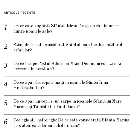
ARTICOLE RECENTE
De ce este zugrăvit Sfântul Miron lângă un râu în unele
dintre icoanele sale?
Știați de ce este considerat Sfântul Ioan Iacob ocrotitorul
orfanilor?
De ce începe Postul Adormirii Maicii Domnului cu o zi mai
devreme în acest an?
De ce apar doi copaci înalți în icoanele Sfintei Irina
Hristovalantou?
De ce apar un copil și un șarpe în icoanele Sfântului Mare
Mucenic și Tămăduitor Pantelimon?
Teologie și… nefrologie: De ce este considerată Sfânta Marina
ocrotitoarea celor cu boli de rinichi?