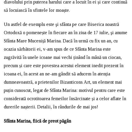
diavolului prin puterea harului care a locuit în ei și care continuă
să locuiască în sfintele lor moaște.
Un astfel de exemplu este şi sfânta pe care Biserica noastră
Ortodoxă o pomenește în fiecare an în ziua de 17 iulie, şi anume
Sfânta Mare Muceniță Marina. Dacă în urmă cu fix un an, cu
ocazia sărbătorii ei, v-am spus de ce Sfânta Marina este
zugrăvită în unele icoane mai vechi ținând în mână un ciocan,
precum și care este povestea acestui element inedit prezent în
icoana ei, în acest an ne-am gândit să aducem în atenția
dumneavoastră, a prietenilor Bizanticons Art, un element mai
puțin cunoscut, legat de Sfânta Marina: motivul pentru care este
considerată ocrotitoarea femeilor însărcinate și a celor aflate în
durerile nașterii. Detalii, în rândurile de mai jos!
Sfânta Marina, fiică de preot păgân