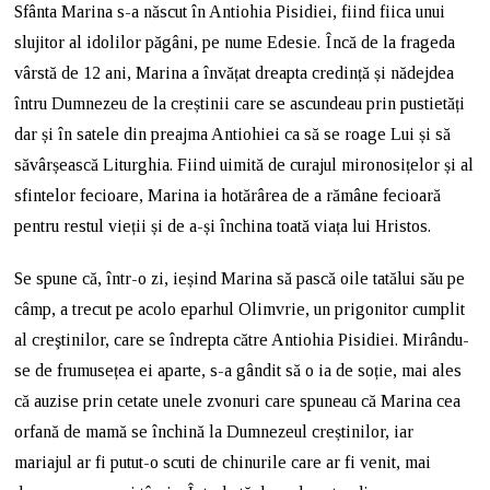
Sfânta Marina s-a născut în Antiohia Pisidiei, fiind fiica unui
slujitor al idolilor păgâni, pe nume Edesie. Încă de la frageda
vârstă de 12 ani, Marina a învățat dreapta credință și nădejdea
întru Dumnezeu de la creștinii care se ascundeau prin pustietăți
dar și în satele din preajma Antiohiei ca să se roage Lui și să
săvârșească Liturghia. Fiind uimită de curajul mironosițelor și al
sfintelor fecioare, Marina ia hotărârea de a rămâne fecioară
pentru restul vieții și de a-și închina toată viața lui Hristos.
Se spune că, într-o zi, ieșind Marina să pască oile tatălui său pe
câmp, a trecut pe acolo eparhul Olimvrie, un prigonitor cumplit
al creştinilor, care se îndrepta către Antiohia Pisidiei. Mirându-
se de frumusețea ei aparte, s-a gândit să o ia de soție, mai ales
că auzise prin cetate unele zvonuri care spuneau că Marina cea
orfană de mamă se închină la Dumnezeul creștinilor, iar
mariajul ar fi putut-o scuti de chinurile care ar fi venit, mai