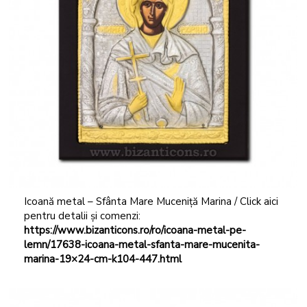
Icoană metal – Sfânta Mare Muceniță Marina / Click aici
pentru detalii și comenzi:
https://www.bizanticons.ro/ro/icoana-metal-pe-
lemn/17638-icoana-metal-sfanta-mare-mucenita-
marina-19×24-cm-k104-447.html