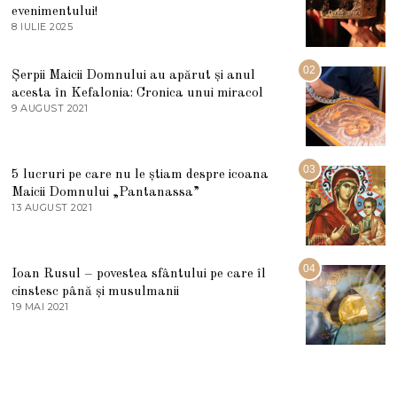
evenimentului!
8 IULIE 2025
1
0
I
U
02
Șerpii Maicii Domnului au apărut și anul
L
acesta în Kefalonia: Cronica unui miracol
I
E
9 AUGUST 2021
2
2
7
0
M
2
A
5
R
03
5 lucruri pe care nu le știam despre icoana
T
I
Maicii Domnului „Pantanassa”
E
13 AUGUST 2021
1
2
3
0
A
2
U
2
G
04
Ioan Rusul – povestea sfântului pe care îl
U
S
cinstesc până și musulmanii
T
19 MAI 2021
1
2
9
0
M
2
A
1
I
2
0