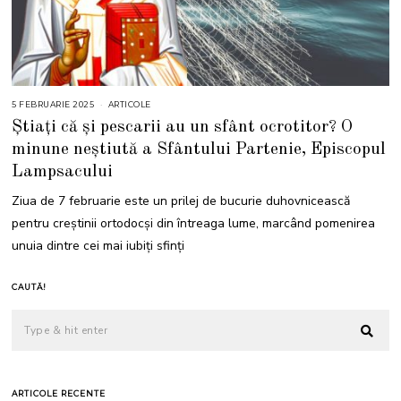
5 FEBRUARIE 2025
5
ARTICOLE
F
Știați că și pescarii au un sfânt ocrotitor? O
E
B
minune neștiută a Sfântului Partenie, Episcopul
R
U
Lampsacului
A
R
I
Ziua de 7 februarie este un prilej de bucurie duhovnicească
E
2
pentru creștinii ortodocși din întreaga lume, marcând pomenirea
0
2
unuia dintre cei mai iubiți sfinți
5
CAUTĂ!
ARTICOLE RECENTE