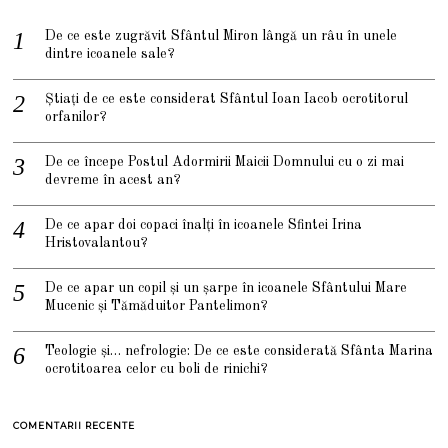
De ce este zugrăvit Sfântul Miron lângă un râu în unele
dintre icoanele sale?
Știați de ce este considerat Sfântul Ioan Iacob ocrotitorul
orfanilor?
De ce începe Postul Adormirii Maicii Domnului cu o zi mai
devreme în acest an?
De ce apar doi copaci înalți în icoanele Sfintei Irina
Hristovalantou?
De ce apar un copil și un șarpe în icoanele Sfântului Mare
Mucenic și Tămăduitor Pantelimon?
Teologie și… nefrologie: De ce este considerată Sfânta Marina
ocrotitoarea celor cu boli de rinichi?
COMENTARII RECENTE