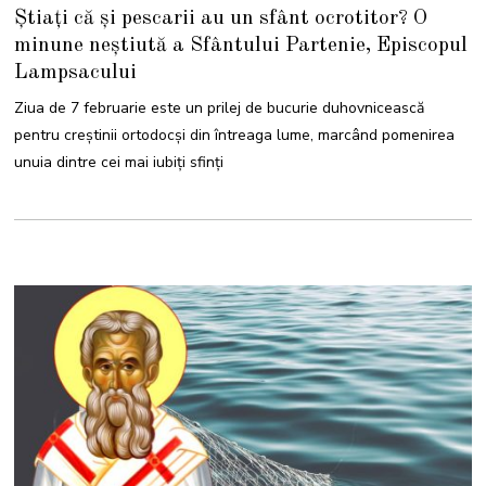
F
Știați că și pescarii au un sfânt ocrotitor? O
E
B
minune neștiută a Sfântului Partenie, Episcopul
R
U
Lampsacului
A
R
I
Ziua de 7 februarie este un prilej de bucurie duhovnicească
E
2
pentru creștinii ortodocși din întreaga lume, marcând pomenirea
0
2
unuia dintre cei mai iubiți sfinți
5