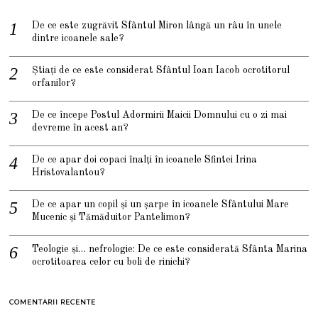
De ce este zugrăvit Sfântul Miron lângă un râu în unele
dintre icoanele sale?
Știați de ce este considerat Sfântul Ioan Iacob ocrotitorul
orfanilor?
De ce începe Postul Adormirii Maicii Domnului cu o zi mai
devreme în acest an?
De ce apar doi copaci înalți în icoanele Sfintei Irina
Hristovalantou?
De ce apar un copil și un șarpe în icoanele Sfântului Mare
Mucenic și Tămăduitor Pantelimon?
Teologie și… nefrologie: De ce este considerată Sfânta Marina
ocrotitoarea celor cu boli de rinichi?
COMENTARII RECENTE