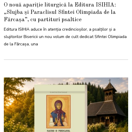
5
O nouă apariție liturgică la Editura ISIHIA:
I
U
„Slujba și Paraclisul Sfintei Olimpiada de la
N
I
Fărcașa”, cu partituri psaltice
E
2
0
Editura ISIHIA aduce în atenția credincioșilor, a psalților și a
2
6
slujitorilor Bisericii un nou volum de cult dedicat Sfintei Olimpiada
de la Fărcașa, una