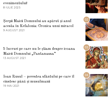
evenimentului!
8 IULIE 2025
1
0
I
U
02
Șerpii Maicii Domnului au apărut și anul
L
acesta în Kefalonia: Cronica unui miracol
I
E
9 AUGUST 2021
2
2
7
0
M
2
A
5
R
03
5 lucruri pe care nu le știam despre icoana
T
I
Maicii Domnului „Pantanassa”
E
13 AUGUST 2021
1
2
3
0
A
2
U
2
G
04
Ioan Rusul – povestea sfântului pe care îl
U
S
cinstesc până și musulmanii
T
19 MAI 2021
1
2
9
0
M
2
A
1
I
2
0