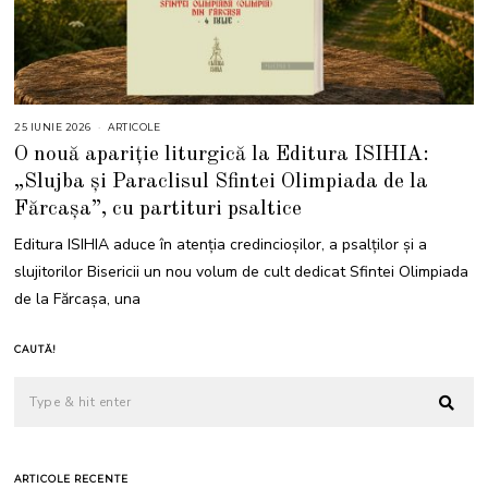
25 IUNIE 2026
2
ARTICOLE
5
O nouă apariție liturgică la Editura ISIHIA:
I
U
„Slujba și Paraclisul Sfintei Olimpiada de la
N
I
Fărcașa”, cu partituri psaltice
E
2
0
Editura ISIHIA aduce în atenția credincioșilor, a psalților și a
2
6
slujitorilor Bisericii un nou volum de cult dedicat Sfintei Olimpiada
de la Fărcașa, una
CAUTĂ!
ARTICOLE RECENTE