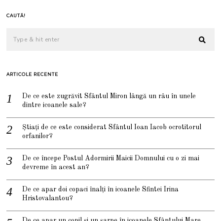
CAUTĂ!
ARTICOLE RECENTE
De ce este zugrăvit Sfântul Miron lângă un râu în unele
dintre icoanele sale?
Știați de ce este considerat Sfântul Ioan Iacob ocrotitorul
orfanilor?
De ce începe Postul Adormirii Maicii Domnului cu o zi mai
devreme în acest an?
De ce apar doi copaci înalți în icoanele Sfintei Irina
Hristovalantou?
De ce apar un copil și un șarpe în icoanele Sfântului Mare