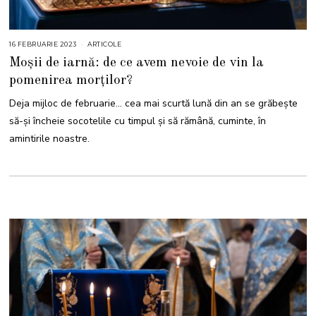
16 FEBRUARIE 2023
1
ARTICOLE
6
Moșii de iarnă: de ce avem nevoie de vin la
F
E
pomenirea morților?
B
R
U
Deja mijloc de februarie… cea mai scurtă lună din an se grăbește
A
R
să-și încheie socotelile cu timpul și să rămână, cuminte, în
I
E
amintirile noastre.
2
0
2
3