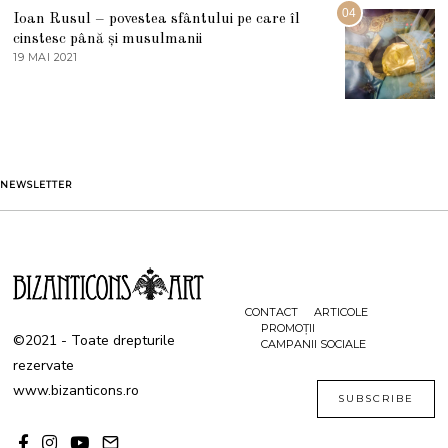
G
04
Ioan Rusul – povestea sfântului pe care îl
U
S
cinstesc până și musulmanii
T
19 MAI 2021
1
2
9
0
M
2
A
1
I
2
0
2
1
NEWSLETTER
CONTACT
ARTICOLE
PROMOȚII
©2021 - Toate drepturile
CAMPANII SOCIALE
rezervate
www.bizanticons.ro
SUBSCRIBE