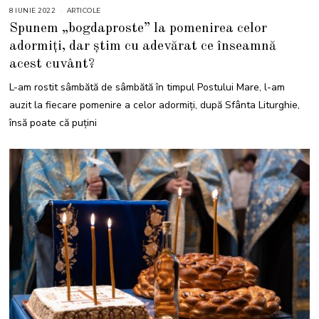
8 IUNIE 2022
8
ARTICOLE
I
Spunem „bogdaproste” la pomenirea celor
U
N
adormiți, dar știm cu adevărat ce înseamnă
I
E
acest cuvânt?
2
0
2
L-am rostit sâmbătă de sâmbătă în timpul Postului Mare, l-am
2
auzit la fiecare pomenire a celor adormiți, după Sfânta Liturghie,
însă poate că puțini