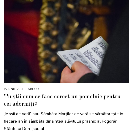
15 IUNIE 2021
1
ARTICOLE
5
Tu știi cum se face corect un pomelnic pentru
I
U
cei adormiți?
N
I
E
„Moşii de vară” sau Sâmbăta Morţilor de vară se sărbătoreşte în
2
0
fiecare an în sâmbăta dinaintea slăvitului praznic al Pogorârii
2
1
Sfântului Duh (sau al