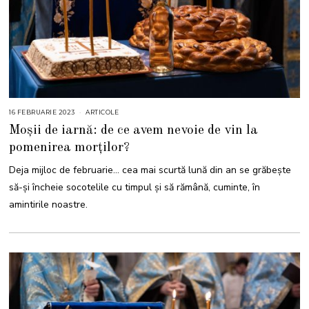
16 FEBRUARIE 2023
1
ARTICOLE
6
Moșii de iarnă: de ce avem nevoie de vin la
F
E
pomenirea morților?
B
R
U
Deja mijloc de februarie… cea mai scurtă lună din an se grăbește
A
R
să-și încheie socotelile cu timpul și să rămână, cuminte, în
I
E
amintirile noastre.
2
0
2
3