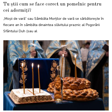
5
Tu știi cum se face corect un pomelnic pentru
I
U
cei adormiți?
N
I
E
„Moşii de vară” sau Sâmbăta Morţilor de vară se sărbătoreşte în
2
0
fiecare an în sâmbăta dinaintea slăvitului praznic al Pogorârii
2
1
Sfântului Duh (sau al