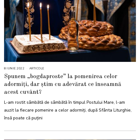
8 IUNIE 2022
8
ARTICOLE
I
Spunem „bogdaproste” la pomenirea celor
U
N
adormiți, dar știm cu adevărat ce înseamnă
I
E
acest cuvânt?
2
0
2
L-am rostit sâmbătă de sâmbătă în timpul Postului Mare, l-am
2
auzit la fiecare pomenire a celor adormiți, după Sfânta Liturghie,
însă poate că puțini