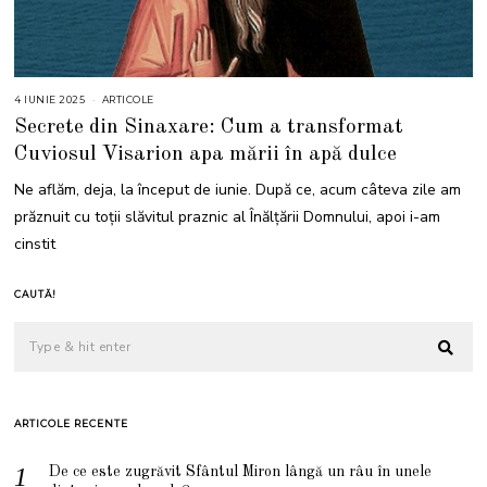
4 IUNIE 2025
4
ARTICOLE
I
Secrete din Sinaxare: Cum a transformat
U
N
Cuviosul Visarion apa mării în apă dulce
I
E
2
Ne aflăm, deja, la început de iunie. După ce, acum câteva zile am
0
2
prăznuit cu toții slăvitul praznic al Înălțării Domnului, apoi i-am
5
cinstit
CAUTĂ!
ARTICOLE RECENTE
De ce este zugrăvit Sfântul Miron lângă un râu în unele