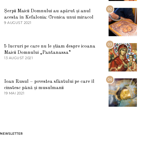
I
U
02
Șerpii Maicii Domnului au apărut și anul
L
acesta în Kefalonia: Cronica unui miracol
I
E
9 AUGUST 2021
2
2
7
0
M
2
A
5
R
03
5 lucruri pe care nu le știam despre icoana
T
I
Maicii Domnului „Pantanassa”
E
13 AUGUST 2021
1
2
3
0
A
2
U
2
G
04
Ioan Rusul – povestea sfântului pe care îl
U
S
cinstesc până și musulmanii
T
19 MAI 2021
1
2
9
0
M
2
A
1
I
2
0
2
1
NEWSLETTER