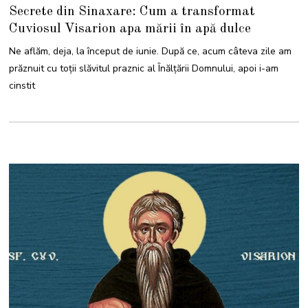
I
Secrete din Sinaxare: Cum a transformat
U
N
Cuviosul Visarion apa mării în apă dulce
I
E
2
Ne aflăm, deja, la început de iunie. După ce, acum câteva zile am
0
2
prăznuit cu toții slăvitul praznic al Înălțării Domnului, apoi i-am
5
cinstit