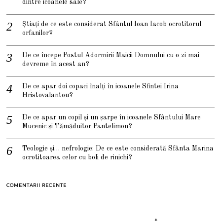
dintre icoanele sale?
Știați de ce este considerat Sfântul Ioan Iacob ocrotitorul
orfanilor?
De ce începe Postul Adormirii Maicii Domnului cu o zi mai
devreme în acest an?
De ce apar doi copaci înalți în icoanele Sfintei Irina
Hristovalantou?
De ce apar un copil și un șarpe în icoanele Sfântului Mare
Mucenic și Tămăduitor Pantelimon?
Teologie și… nefrologie: De ce este considerată Sfânta Marina
ocrotitoarea celor cu boli de rinichi?
COMENTARII RECENTE