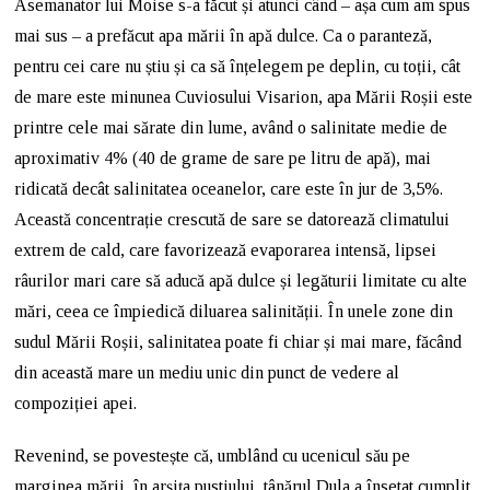
Asemanator lui Moise s-a făcut și atunci când – așa cum am spus
mai sus – a prefăcut apa mării în apă dulce. Ca o paranteză,
pentru cei care nu știu și ca să înțelegem pe deplin, cu toții, cât
de mare este minunea Cuviosului Visarion, apa Mării Roșii este
printre cele mai sărate din lume, având o salinitate medie de
aproximativ 4% (40 de grame de sare pe litru de apă), mai
ridicată decât salinitatea oceanelor, care este în jur de 3,5%.
Această concentrație crescută de sare se datorează climatului
extrem de cald, care favorizează evaporarea intensă, lipsei
râurilor mari care să aducă apă dulce și legăturii limitate cu alte
mări, ceea ce împiedică diluarea salinității. În unele zone din
sudul Mării Roșii, salinitatea poate fi chiar și mai mare, făcând
din această mare un mediu unic din punct de vedere al
compoziției apei.
Revenind, se povestește că, umblând cu ucenicul său pe
marginea mării, în arșița pustiului, tânărul Dula a însetat cumplit.