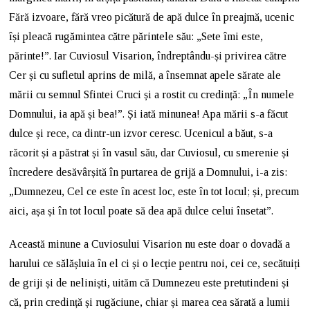
Fără izvoare, fără vreo picătură de apă dulce în preajmă, ucenic
își pleacă rugămintea către părintele său: „Sete îmi este,
părinte!”. Iar Cuviosul Visarion, îndreptându-și privirea către
Cer și cu sufletul aprins de milă, a însemnat apele sărate ale
mării cu semnul Sfintei Cruci și a rostit cu credință: „În numele
Domnului, ia apă și bea!”. Și iată minunea! Apa mării s-a făcut
dulce și rece, ca dintr-un izvor ceresc. Ucenicul a băut, s-a
răcorit și a păstrat și în vasul său, dar Cuviosul, cu smerenie și
încredere desăvârșită în purtarea de grijă a Domnului, i-a zis:
„Dumnezeu, Cel ce este în acest loc, este în tot locul; și, precum
aici, așa și în tot locul poate să dea apă dulce celui însetat”.
Această minune a Cuviosului Visarion nu este doar o dovadă a
harului ce sălășluia în el ci și o lecție pentru noi, cei ce, secătuiți
de griji și de neliniști, uităm că Dumnezeu este pretutindeni și
că, prin credință și rugăciune, chiar și marea cea sărată a lumii