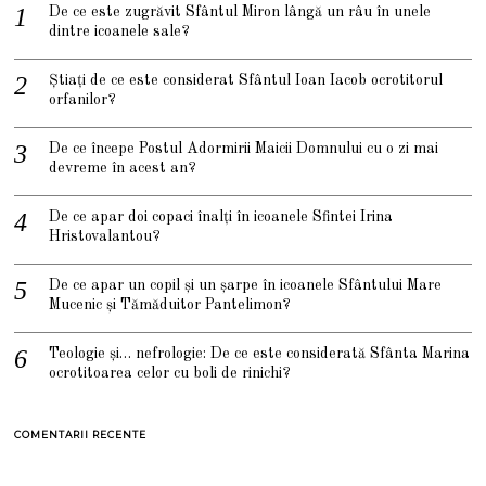
De ce este zugrăvit Sfântul Miron lângă un râu în unele
dintre icoanele sale?
Știați de ce este considerat Sfântul Ioan Iacob ocrotitorul
orfanilor?
De ce începe Postul Adormirii Maicii Domnului cu o zi mai
devreme în acest an?
De ce apar doi copaci înalți în icoanele Sfintei Irina
Hristovalantou?
De ce apar un copil și un șarpe în icoanele Sfântului Mare
Mucenic și Tămăduitor Pantelimon?
Teologie și… nefrologie: De ce este considerată Sfânta Marina
ocrotitoarea celor cu boli de rinichi?
COMENTARII RECENTE