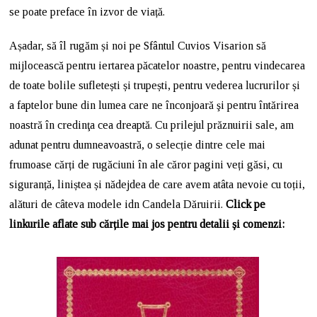
se poate preface în izvor de viață.
Așadar, să îl rugăm și noi pe Sfântul Cuvios Visarion să
mijlocească pentru iertarea păcatelor noastre, pentru vindecarea
de toate bolile sufletești și trupești, pentru vederea lucrurilor și
a faptelor bune din lumea care ne înconjoară şi pentru întărirea
noastră în credinţa cea dreaptă. Cu prilejul prăznuirii sale, am
adunat pentru dumneavoastră, o selecție dintre cele mai
frumoase cărți de rugăciuni în ale căror pagini veți găsi, cu
siguranță, liniștea și nădejdea de care avem atâta nevoie cu toții,
alături de câteva modele idn Candela Dăruirii.
Click pe
linkurile aflate sub cărțile mai jos pentru detalii și comenzi: