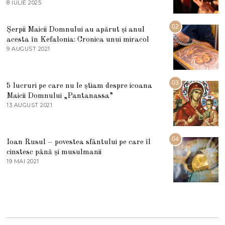
8 IULIE 2025
1
0
I
U
02
Șerpii Maicii Domnului au apărut și anul
L
acesta în Kefalonia: Cronica unui miracol
I
E
9 AUGUST 2021
2
2
7
0
M
2
A
5
R
03
5 lucruri pe care nu le știam despre icoana
T
I
Maicii Domnului „Pantanassa”
E
13 AUGUST 2021
1
2
3
0
A
2
U
2
G
04
Ioan Rusul – povestea sfântului pe care îl
U
S
cinstesc până și musulmanii
T
19 MAI 2021
1
2
9
0
M
2
A
1
I
2
0
2
1