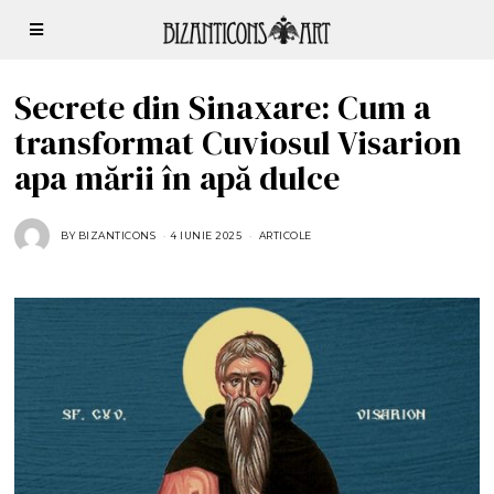
Secrete din Sinaxare: Cum a
transformat Cuviosul Visarion
apa mării în apă dulce
BY
BIZANTICONS
4 IUNIE 2025
4
ARTICOLE
I
U
N
I
E
2
0
2
5