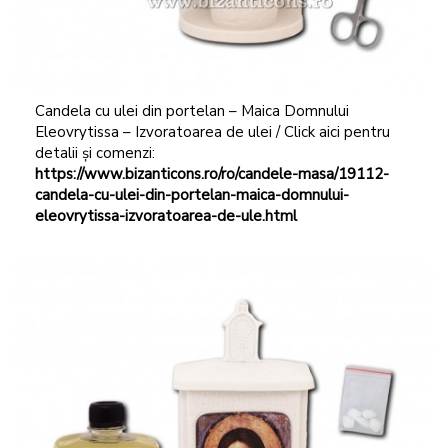
Candela cu ulei din portelan – Maica Domnului
Eleovrytissa – Izvoratoarea de ulei / Click aici pentru
detalii și comenzi:
https://www.bizanticons.ro/ro/candele-masa/19112-
candela-cu-ulei-din-portelan-maica-domnului-
eleovrytissa-izvoratoarea-de-ule.html