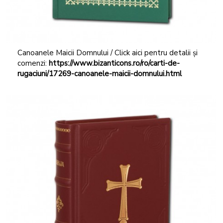
Canoanele Maicii Domnului / Click aici pentru detalii și
comenzi:
https://www.bizanticons.ro/ro/carti-de-
rugaciuni/17269-canoanele-maicii-domnului.html