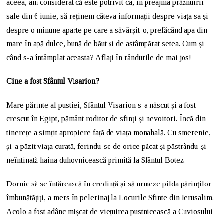
aceea, am considerat că este potrivit ca, în preajma prăznuirii
sale din 6 iunie, să reținem câteva informații despre viața sa și
despre o minune aparte pe care a săvârșit-o, prefăcând apa din
mare în apă dulce, bună de băut și de astâmpărat setea. Cum și
când s-a întâmplat aceasta? Aflați în rândurile de mai jos!
Cine a fost Sfântul Visarion?
Mare părinte al pustiei, Sfântul Visarion s-a născut și a fost
crescut în Egipt, pământ roditor de sfinți și nevoitori. Încă din
tinerețe a simțit apropiere față de viața monahală. Cu smerenie,
și-a păzit viața curată, ferindu-se de orice păcat și păstrându-și
neîntinată haina duhovnicească primită la Sfântul Botez.
Dornic să se întărească în credință și să urmeze pilda părinților
îmbunătățiți, a mers în pelerinaj la Locurile Sfinte din Ierusalim.
Acolo a fost adânc mișcat de viețuirea pustnicească a Cuviosului