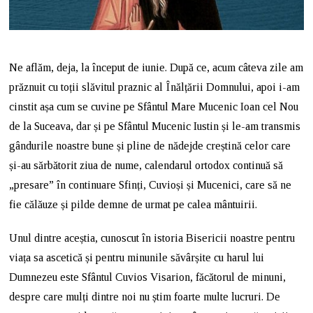
Ne aflăm, deja, la început de iunie. După ce, acum câteva zile am
prăznuit cu toții slăvitul praznic al Înălțării Domnului, apoi i-am
cinstit așa cum se cuvine pe Sfântul Mare Mucenic Ioan cel Nou
de la Suceava, dar și pe Sfântul Mucenic Iustin și le-am transmis
gândurile noastre bune și pline de nădejde creștină celor care
și-au sărbătorit ziua de nume, calendarul ortodox continuă să
„presare” în continuare Sfinți, Cuvioși și Mucenici, care să ne
fie călăuze și pilde demne de urmat pe calea mântuirii.
Unul dintre aceștia, cunoscut în istoria Bisericii noastre pentru
viața sa ascetică și pentru minunile săvârșite cu harul lui
Dumnezeu este Sfântul Cuvios Visarion, făcătorul de minuni,
despre care mulți dintre noi nu știm foarte multe lucruri. De