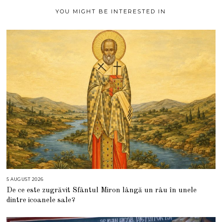
YOU MIGHT BE INTERESTED IN
5 AUGUST 2026
5
A
De ce este zugrăvit Sfântul Miron lângă un râu în unele
U
G
dintre icoanele sale?
U
S
T
2