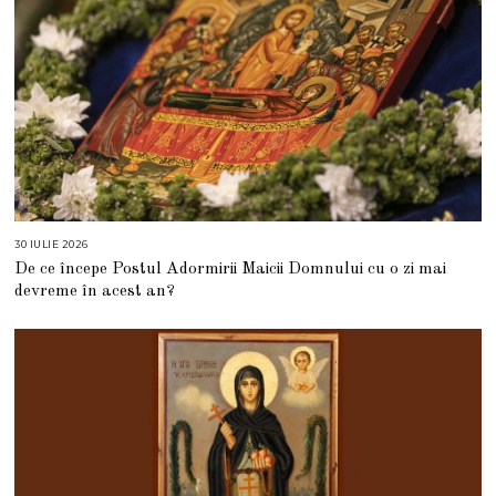
30 IULIE 2026
3
0
De ce începe Postul Adormirii Maicii Domnului cu o zi mai
I
U
devreme în acest an?
L
I
E
2
0
2
6