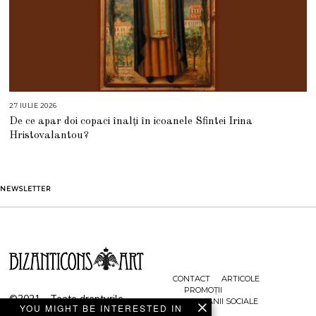
27 IULIE 2026
2
7
De ce apar doi copaci înalți în icoanele Sfintei Irina
I
U
Hristovalantou?
L
I
E
2
0
2
NEWSLETTER
6
CONTACT
ARTICOLE
PROMOȚII
©2021 - Toate drepturile
CAMPANII SOCIALE
YOU MIGHT BE INTERESTED IN