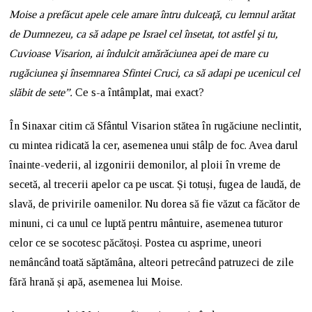
Moise a prefăcut apele cele amare întru dulceaţă, cu lemnul arătat
de Dumnezeu, ca să adape pe Israel cel însetat, tot astfel şi tu,
Cuvioase Visarion, ai îndulcit amărăciunea apei de mare cu
rugăciunea şi însemnarea Sfintei Cruci, ca să adapi pe ucenicul cel
slăbit de sete”.
Ce s-a întâmplat, mai exact?
În Sinaxar citim că Sfântul Visarion stătea în rugăciune neclintit,
cu mintea ridicată la cer, asemenea unui stâlp de foc. Avea darul
înainte-vederii, al izgonirii demonilor, al ploii în vreme de
secetă, al trecerii apelor ca pe uscat. Și totuși, fugea de laudă, de
slavă, de privirile oamenilor. Nu dorea să fie văzut ca făcător de
minuni, ci ca unul ce luptă pentru mântuire, asemenea tuturor
celor ce se socotesc păcătoși. Postea cu asprime, uneori
nemâncând toată săptămâna, alteori petrecând patruzeci de zile
fără hrană și apă, asemenea lui Moise.