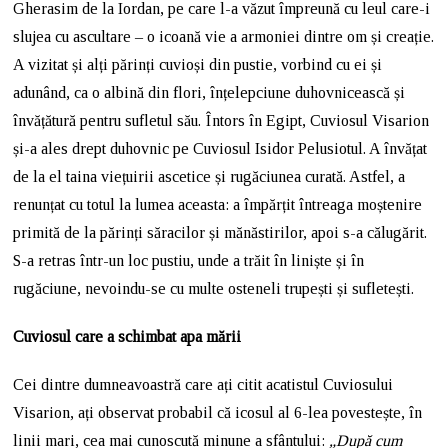
Gherasim de la Iordan, pe care l-a văzut împreună cu leul care-i
slujea cu ascultare – o icoană vie a armoniei dintre om și creație.
A vizitat și alți părinți cuvioși din pustie, vorbind cu ei și
adunând, ca o albină din flori, înțelepciune duhovnicească și
învățătură pentru sufletul său. Întors în Egipt, Cuviosul Visarion
și-a ales drept duhovnic pe Cuviosul Isidor Pelusiotul. A învățat
de la el taina viețuirii ascetice și rugăciunea curată. Astfel, a
renunțat cu totul la lumea aceasta: a împărțit întreaga moștenire
primită de la părinți săracilor și mănăstirilor, apoi s-a călugărit.
S-a retras într-un loc pustiu, unde a trăit în liniște și în
rugăciune, nevoindu-se cu multe osteneli trupești și sufletești.
Cuviosul care a schimbat apa mării
Cei dintre dumneavoastră care ați citit acatistul Cuviosului
Visarion, ați observat probabil că icosul al 6-lea povestește, în
linii mari, cea mai cunoscută minune a sfântului:
„După cum