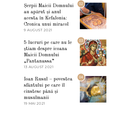
I
02
Șerpii Maicii Domnului
U
au apărut și anul
L
I
acesta în Kefalonia:
E
Cronica unui miracol
2
9 AUGUST 2021
2
0
7
2
M
03
5
5 lucruri pe care nu le
A
știam despre icoana
R
T
Maicii Domnului
I
„Pantanassa”
E
13 AUGUST 2021
1
2
3
0
A
04
2
Ioan Rusul – povestea
U
2
sfântului pe care îl
G
U
cinstesc până și
S
musulmanii
T
19 MAI 2021
1
2
9
0
M
2
A
1
I
2
0