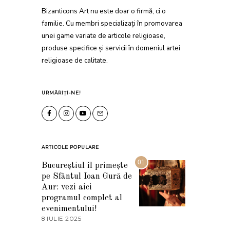
Bizanticons Art nu este doar o firmă, ci o
familie. Cu membri specializați în promovarea
unei game variate de articole religioase,
produse specifice și servicii în domeniul artei
religioase de calitate.
URMĂRIȚI-NE!
ARTICOLE POPULARE
01
Bucureștiul îl primește
pe Sfântul Ioan Gură de
Aur: vezi aici
programul complet al
evenimentului!
8 IULIE 2025
1
0