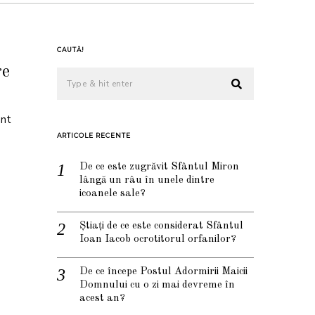
CAUTĂ!
re
ant
ARTICOLE RECENTE
De ce este zugrăvit Sfântul Miron
lângă un râu în unele dintre
icoanele sale?
Știați de ce este considerat Sfântul
Ioan Iacob ocrotitorul orfanilor?
De ce începe Postul Adormirii Maicii
Domnului cu o zi mai devreme în
acest an?