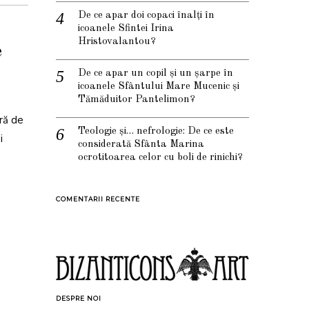
De ce apar doi copaci înalți în
icoanele Sfintei Irina
Hristovalantou?
e
De ce apar un copil și un șarpe în
icoanele Sfântului Mare Mucenic și
Tămăduitor Pantelimon?
ră de
Teologie și… nefrologie: De ce este
i
considerată Sfânta Marina
ocrotitoarea celor cu boli de rinichi?
COMENTARII RECENTE
DESPRE NOI