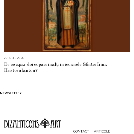
27 IULIE 2026
2
7
De ce apar doi copaci înalți în icoanele Sfintei Irina
I
U
Hristovalantou?
L
I
E
2
0
2
NEWSLETTER
6
CONTACT
ARTICOLE