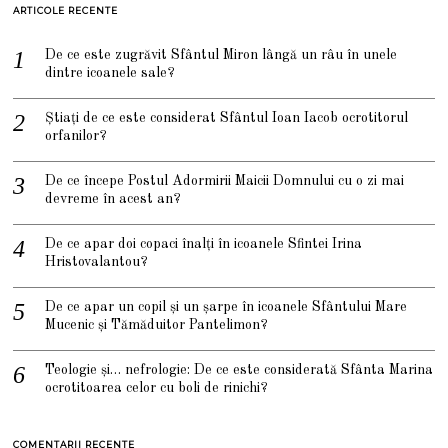
ARTICOLE RECENTE
De ce este zugrăvit Sfântul Miron lângă un râu în unele
dintre icoanele sale?
Știați de ce este considerat Sfântul Ioan Iacob ocrotitorul
orfanilor?
De ce începe Postul Adormirii Maicii Domnului cu o zi mai
devreme în acest an?
De ce apar doi copaci înalți în icoanele Sfintei Irina
Hristovalantou?
De ce apar un copil și un șarpe în icoanele Sfântului Mare
Mucenic și Tămăduitor Pantelimon?
Teologie și… nefrologie: De ce este considerată Sfânta Marina
ocrotitoarea celor cu boli de rinichi?
COMENTARII RECENTE