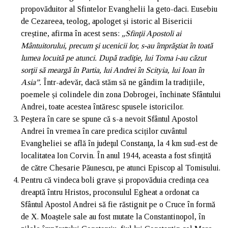
propovăduitor al Sfintelor Evanghelii la geto-daci. Eusebiu
de Cezareea, teolog, apologet și istoric al Bisericii
creștine, afirma în acest sens:
„Sfinţii Apostoli ai
Mântuitorului, precum şi ucenicii lor, s-au împrăştiat în toată
lumea locuită pe atunci. După tradiţie, lui Toma i-au căzut
sorţii să meargă în Partia, lui Andrei în Scityia, lui Ioan în
Asia”.
Într-adevăr, dacă stăm să ne gândim la tradițiile,
poemele și colindele din zona Dobrogei, închinate Sfântului
Andrei, toate acestea întăresc spusele istoricilor.
Peştera în care se spune că s-a nevoit Sfântul Apostol
Andrei în vremea în care predica sciților cuvântul
Evangheliei se află în judeţul Constanţa, la 4 km sud-est de
localitatea Ion Corvin. În anul 1944, aceasta a fost sfințită
de către Chesarie Păunescu, pe atunci Episcop al Tomisului.
Pentru că vindeca boli grave și propovăduia credința cea
dreaptă întru Hristos, proconsulul Egheat a ordonat ca
Sfântul Apostol Andrei să fie răstignit pe o Cruce în formă
de X. Moaștele sale au fost mutate la Constantinopol, în