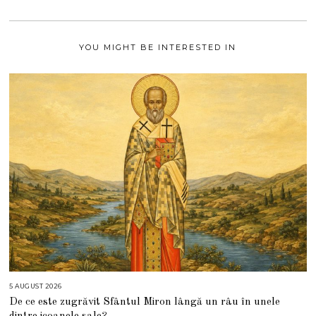
0
2
1
YOU MIGHT BE INTERESTED IN
5 AUGUST 2026
5
A
De ce este zugrăvit Sfântul Miron lângă un râu în unele
U
G
dintre icoanele sale?