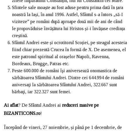
zilele împăratului Constanțiu, fiul lui Constantin cel Mare.
Sfintele sale moaște au fost aduse pentru prima dată în țara
noastră la Iași, în anul 1996. Astfel, Sfântul s-a întors „să-I
viziteze” pe români după aproape două mii de ani de când
le propovăduise învățătura lui Hristos și-i învățase credința
creștină.
Sfântul Andrei este și ocrotitorul Scoției, pe steagul acesteia
fiind chiar prezentă Crucea în formă de X. De asemenea, el
este patronul spiritual al orașelor Napoli, Ravenna,
Bordeaux, Brugge, Patras etc.
Peste 600.000 de români îşi aniversează onomastica de
sărbătoarea Sfântului Andrei. Dintre cei 644.994 de români
aniversaţi la sărbătoarea Sfântului Andrei, 322.667 sunt
bărbaţi, iar 322.327 sunt femei.
Ai aflat
? De Sfântul Andrei ai
reduceri masive pe
BIZANTICONS.ro
!
Începând de vineri, 27 noiembrie, și până pe 1 decembrie, de