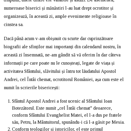
numeroase biserici și mănăstiri l-au luat drept ocrotitor și
organizează, în această zi, ample evenimente religioase în
cinstea sa.
Dacă până acum v-am obișnuit cu scurte dar cuprinzătoare
biografii ale sfinților mai importanți din calendarul nostru, în
această zi însemnată, ne-am gândit să vă oferim în dar câteva
informații pe care poate nu le cunoșteați, legate de viața și
activitatea Sfântului, slăvitului și întru tot lăudatului Apostol
Andrei, cel Întâi chemat, ocrotitorul României, așa cum este el
numit în scrierile bisericești:
Sfântul Apostol Andrei a fost ucenic al Sfântului Ioan
Botezătorul. Este numit „cel Întâi chemat” deoarece,
conform Sfântului Evanghelist Matei, el l-a dus pe fratele
său, Petru, la Mântuitorul, spunându-i că l-a găsit pe Mesia.
Conform teologilor și istoricilor, el este primul