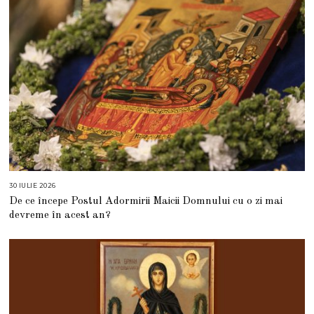
6
30 IULIE 2026
3
0
De ce începe Postul Adormirii Maicii Domnului cu o zi mai
I
U
devreme în acest an?
L
I
E
2
0
2
6