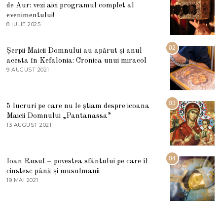
de Aur: vezi aici programul complet al
evenimentului!
8 IULIE 2025
1
0
I
U
02
Șerpii Maicii Domnului au apărut și anul
L
acesta în Kefalonia: Cronica unui miracol
I
E
9 AUGUST 2021
2
2
7
0
M
2
A
5
R
03
5 lucruri pe care nu le știam despre icoana
T
I
Maicii Domnului „Pantanassa”
E
13 AUGUST 2021
1
2
3
0
A
2
U
2
G
04
Ioan Rusul – povestea sfântului pe care îl
U
S
cinstesc până și musulmanii
T
19 MAI 2021
1
2
9
0
M
2
A
1
I
2