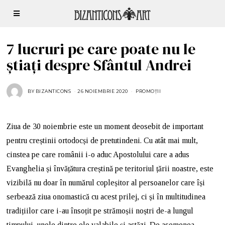
7 lucruri pe care poate nu le
știați despre Sfântul Andrei
BY
BIZANTICONS
26 NOIEMBRIE 2020
PROMOȚII
Ziua de 30 noiembrie este un moment deosebit de important
pentru creștinii ortodocși de pretutindeni. Cu atât mai mult,
cinstea pe care românii i-o aduc Apostolului care a adus
Evanghelia și învățătura creștină pe teritoriul țării noastre, este
vizibilă nu doar în numărul copleșitor al persoanelor care își
serbează ziua onomastică cu acest prilej, ci și în multitudinea
tradițiilor care i-au însoțit pe strămoșii noștri de-a lungul
timpului, unele dintre ele valabile și astăzi. De asemenea,