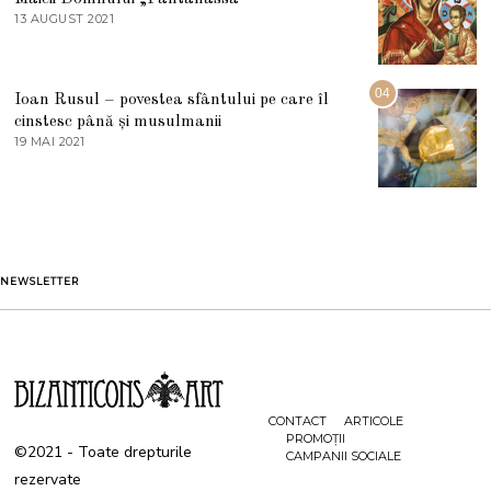
E
13 AUGUST 2021
1
2
3
0
A
2
U
2
G
04
Ioan Rusul – povestea sfântului pe care îl
U
S
cinstesc până și musulmanii
T
19 MAI 2021
1
2
9
0
M
2
A
1
I
2
0
2
1
NEWSLETTER
CONTACT
ARTICOLE
PROMOȚII
©2021 - Toate drepturile
CAMPANII SOCIALE
rezervate