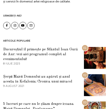
și servicii în domeniul artei religioase de calitate.
URMĂRIȚI-NE!
ARTICOLE POPULARE
01
Bucureștiul îl primește pe Sfântul Ioan Gură
de Aur: vezi aici programul complet al
evenimentului!
8 IULIE 2025
1
0
I
U
02
Șerpii Maicii Domnului au apărut și anul
L
acesta în Kefalonia: Cronica unui miracol
I
E
9 AUGUST 2021
2
2
7
0
M
2
A
5
R
03
5 lucruri pe care nu le știam despre icoana
T
I
Maicii Domnului „Pantanassa”