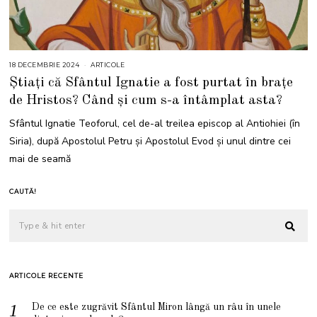
18 DECEMBRIE 2024
1
ARTICOLE
8
Știați că Sfântul Ignatie a fost purtat în brațe
D
E
de Hristos? Când și cum s-a întâmplat asta?
C
E
M
Sfântul Ignatie Teoforul, cel de-al treilea episcop al Antiohiei (în
B
R
Siria), după Apostolul Petru și Apostolul Evod și unul dintre cei
I
E
mai de seamă
2
0
2
4
CAUTĂ!
ARTICOLE RECENTE
De ce este zugrăvit Sfântul Miron lângă un râu în unele