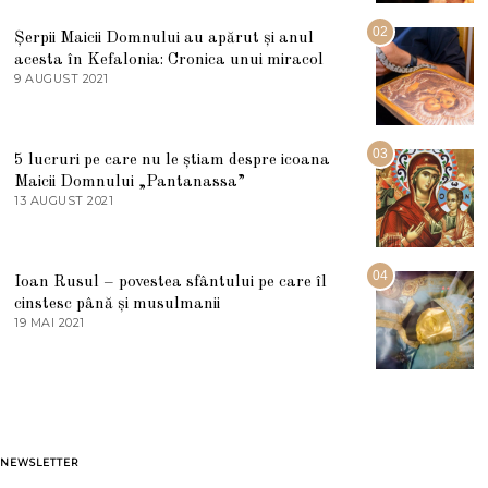
I
U
02
Șerpii Maicii Domnului au apărut și anul
L
acesta în Kefalonia: Cronica unui miracol
I
E
9 AUGUST 2021
2
2
7
0
M
2
A
5
R
03
5 lucruri pe care nu le știam despre icoana
T
I
Maicii Domnului „Pantanassa”
E
13 AUGUST 2021
1
2
3
0
A
2
U
2
G
04
Ioan Rusul – povestea sfântului pe care îl
U
S
cinstesc până și musulmanii
T
19 MAI 2021
1
2
9
0
M
2
A
1
I
2
0
2
1
NEWSLETTER