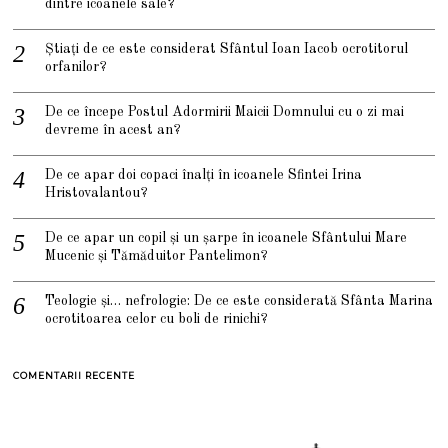
dintre icoanele sale?
Știați de ce este considerat Sfântul Ioan Iacob ocrotitorul
orfanilor?
De ce începe Postul Adormirii Maicii Domnului cu o zi mai
devreme în acest an?
De ce apar doi copaci înalți în icoanele Sfintei Irina
Hristovalantou?
De ce apar un copil și un șarpe în icoanele Sfântului Mare
Mucenic și Tămăduitor Pantelimon?
Teologie și… nefrologie: De ce este considerată Sfânta Marina
ocrotitoarea celor cu boli de rinichi?
COMENTARII RECENTE