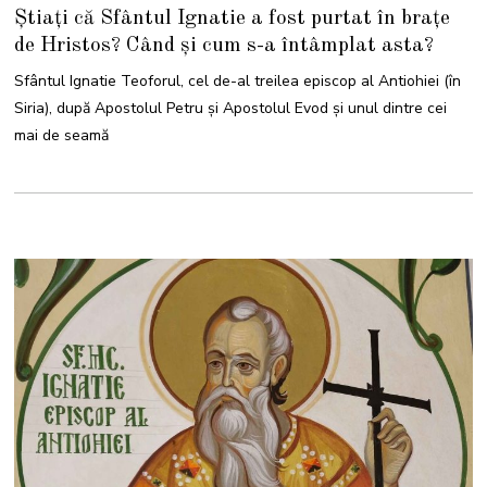
8
Știați că Sfântul Ignatie a fost purtat în brațe
D
E
de Hristos? Când și cum s-a întâmplat asta?
C
E
M
Sfântul Ignatie Teoforul, cel de-al treilea episcop al Antiohiei (în
B
R
Siria), după Apostolul Petru și Apostolul Evod și unul dintre cei
I
E
mai de seamă
2
0
2
4