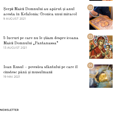
I
U
02
Șerpii Maicii Domnului au apărut și anul
L
acesta în Kefalonia: Cronica unui miracol
I
E
9 AUGUST 2021
2
2
7
0
M
2
A
5
R
03
5 lucruri pe care nu le știam despre icoana
T
I
Maicii Domnului „Pantanassa”
E
13 AUGUST 2021
1
2
3
0
A
2
U
2
G
04
Ioan Rusul – povestea sfântului pe care îl
U
S
cinstesc până și musulmanii
T
19 MAI 2021
1
2
9
0
M
2
A
1
I
2
0
2
1
NEWSLETTER