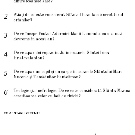
dintre icoanele sale?
Știați de ce este considerat Sfântul Ioan Iacob ocrotitorul
orfanilor?
De ce începe Postul Adormirii Maicii Domnului cu o zi mai
devreme în acest an?
De ce apar doi copaci înalți în icoanele Sfintei Irina
Hristovalantou?
De ce apar un copil și un șarpe în icoanele Sfântului Mare
Mucenic și Tămăduitor Pantelimon?
Teologie și… nefrologie: De ce este considerată Sfânta Marina
ocrotitoarea celor cu boli de rinichi?
COMENTARII RECENTE