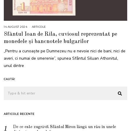
14 AUGUST 2024
1
ARTICOLE
4
Sfântul Ioan de Rila, cuviosul reprezentat pe
A
U
monedele și bancnotele bulgarilor
G
U
S
„Pentru a cunoaşte pe Dumnezeu nu e nevoie nici de bani, nici de
T
2
averi, ci numai de smerenie”, spunea Sfântul Siluan Athonitul,
0
2
unul dintre
4
CAUTĂ!
ARTICOLE RECENTE
De ce este zugrăvit Sfântul Miron lângă un râu în unele