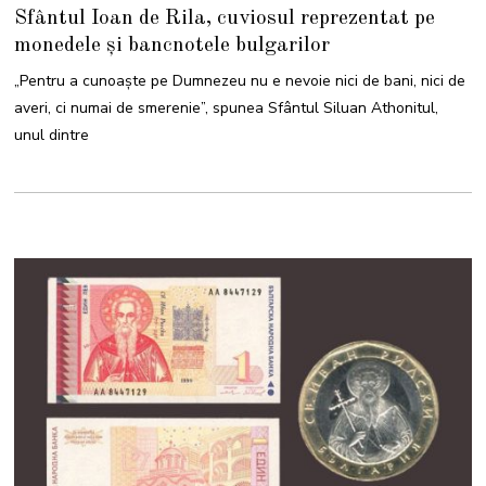
4
Sfântul Ioan de Rila, cuviosul reprezentat pe
A
U
monedele și bancnotele bulgarilor
G
U
S
„Pentru a cunoaşte pe Dumnezeu nu e nevoie nici de bani, nici de
T
2
averi, ci numai de smerenie”, spunea Sfântul Siluan Athonitul,
0
2
unul dintre
4