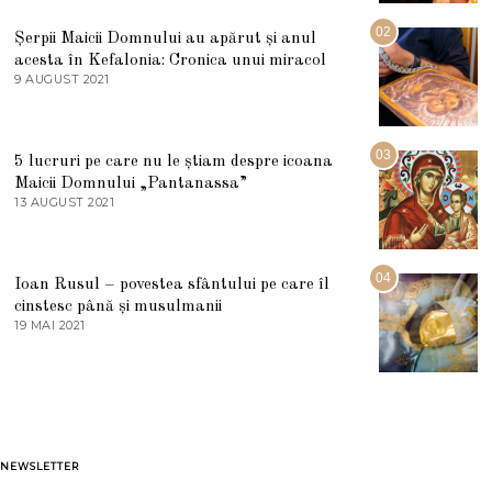
I
U
02
Șerpii Maicii Domnului au apărut și anul
L
acesta în Kefalonia: Cronica unui miracol
I
E
9 AUGUST 2021
2
2
7
0
M
2
A
5
R
03
5 lucruri pe care nu le știam despre icoana
T
I
Maicii Domnului „Pantanassa”
E
13 AUGUST 2021
1
2
3
0
A
2
U
2
G
04
Ioan Rusul – povestea sfântului pe care îl
U
S
cinstesc până și musulmanii
T
19 MAI 2021
1
2
9
0
M
2
A
1
I
2
0
2
1
NEWSLETTER