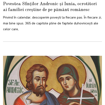
7
Povestea Sfinților Andronic și Iunia, ocrotitori
M
A
ai familiei creștine de pe pământ românesc
I
2
0
Privind în calendar, descoperim povești la fiecare pas. În fiecare zi,
2
2
mai bine spus. 365 de capitole pline de faptele duhovnicești ale
celor care,