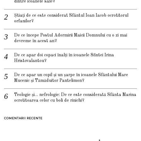
dintre icoanele sale?
Știați de ce este considerat Sfântul Ioan Iacob ocrotitorul
orfanilor?
De ce începe Postul Adormirii Maicii Domnului cu o zi mai
devreme în acest an?
De ce apar doi copaci înalți în icoanele Sfintei Irina
Hristovalantou?
De ce apar un copil și un șarpe în icoanele Sfântului Mare
Mucenic și Tămăduitor Pantelimon?
Teologie și… nefrologie: De ce este considerată Sfânta Marina
ocrotitoarea celor cu boli de rinichi?
COMENTARII RECENTE