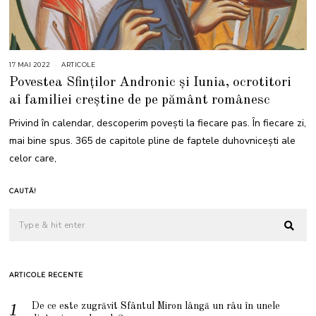
17 MAI 2022
1
ARTICOLE
7
Povestea Sfinților Andronic și Iunia, ocrotitori
M
A
ai familiei creștine de pe pământ românesc
I
2
0
Privind în calendar, descoperim povești la fiecare pas. În fiecare zi,
2
2
mai bine spus. 365 de capitole pline de faptele duhovnicești ale
celor care,
CAUTĂ!
ARTICOLE RECENTE
De ce este zugrăvit Sfântul Miron lângă un râu în unele