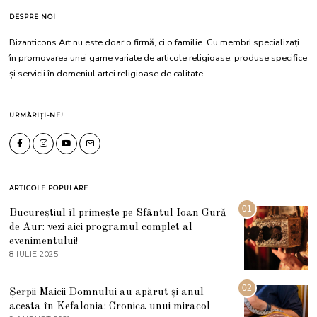
DESPRE NOI
Bizanticons Art nu este doar o firmă, ci o familie. Cu membri specializați
în promovarea unei game variate de articole religioase, produse specifice
și servicii în domeniul artei religioase de calitate.
URMĂRIȚI-NE!
ARTICOLE POPULARE
01
Bucureștiul îl primește pe Sfântul Ioan Gură
de Aur: vezi aici programul complet al
evenimentului!
8 IULIE 2025
1
0
I
U
02
Șerpii Maicii Domnului au apărut și anul
L
acesta în Kefalonia: Cronica unui miracol
I