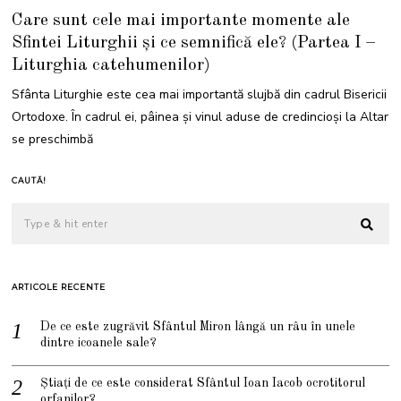
Care sunt cele mai importante momente ale
Sfintei Liturghii și ce semnifică ele? (Partea I –
Liturghia catehumenilor)
Sfânta Liturghie este cea mai importantă slujbă din cadrul Bisericii
Ortodoxe. În cadrul ei, pâinea și vinul aduse de credincioși la Altar
se preschimbă
CAUTĂ!
ARTICOLE RECENTE
De ce este zugrăvit Sfântul Miron lângă un râu în unele
dintre icoanele sale?
Știați de ce este considerat Sfântul Ioan Iacob ocrotitorul
orfanilor?