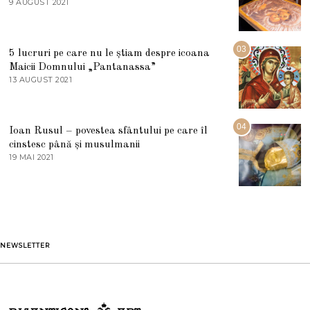
E
9 AUGUST 2021
2
2
7
0
M
2
A
5
R
03
5 lucruri pe care nu le știam despre icoana
T
I
Maicii Domnului „Pantanassa”
E
13 AUGUST 2021
1
2
3
0
A
2
U
2
G
04
Ioan Rusul – povestea sfântului pe care îl
U
S
cinstesc până și musulmanii
T
19 MAI 2021
1
2
9
0
M
2
A
1
I
2
0
2
1
NEWSLETTER