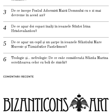
De ce începe Postul Adormirii Maicii Domnului cu o zi mai
devreme în acest an?
De ce apar doi copaci înalți în icoanele Sfintei Irina
Hristovalantou?
De ce apar un copil și un șarpe în icoanele Sfântului Mare
Mucenic și Tămăduitor Pantelimon?
Teologie și… nefrologie: De ce este considerată Sfânta Marina
ocrotitoarea celor cu boli de rinichi?
COMENTARII RECENTE