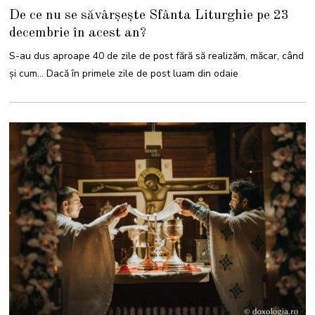
1
De ce nu se săvârșește Sfânta Liturghie pe 23
D
E
decembrie în acest an?
C
E
M
S-au dus aproape 40 de zile de post fără să realizăm, măcar, când
B
R
și cum… Dacă în primele zile de post luam din odaie
I
E
2
0
2
2