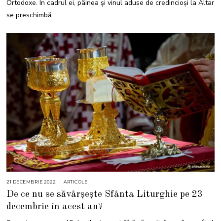
Ortodoxe. În cadrul ei, pâinea și vinul aduse de credincioși la Altar
se preschimbă
21 DECEMBRIE 2022
2
ARTICOLE
1
De ce nu se săvârșește Sfânta Liturghie pe 23
D
E
decembrie în acest an?
C
E
M