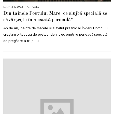
13 MARTIE 2022
1
ARTICOLE
3
Din tainele Postului Mare: ce slujbă specială se
M
A
săvârșește în această perioadă?
R
T
I
An de an, înainte de marele și slăvitul praznic al Învierii Domnului,
E
2
creştinii ortodocşi de pretutindeni trec printr-o perioadă specială
0
2
de pregătire a trupului,
2