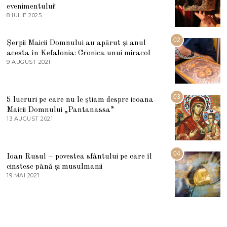
evenimentului!
8 IULIE 2025
1
0
I
U
02
Șerpii Maicii Domnului au apărut și anul
L
acesta în Kefalonia: Cronica unui miracol
I
E
9 AUGUST 2021
2
2
7
0
M
2
A
5
R
03
5 lucruri pe care nu le știam despre icoana
T
I
Maicii Domnului „Pantanassa”
E
13 AUGUST 2021
1
2
3
0
A
2
U
2
G
04
Ioan Rusul – povestea sfântului pe care îl
U
S
cinstesc până și musulmanii
T
19 MAI 2021
1
2
9
0
M
2
A
1
I
2
0