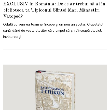
O
EXCLUSIV în România: De ce ar trebui să ai în
C
T
biblioteca ta Tipiconul Sfintei Mari Mănăstiri
O
M
Vatoped?
B
R
I
Odată cu venirea toamnei începe și un nou an școlar. Clopoțelul
E
2
sună, dând de veste elevilor că e timpul să-și reînceapă studiul,
0
2
învățarea și
3