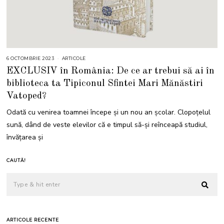
6 OCTOMBRIE 2023
6
ARTICOLE
O
EXCLUSIV în România: De ce ar trebui să ai în
C
T
biblioteca ta Tipiconul Sfintei Mari Mănăstiri
O
M
Vatoped?
B
R
I
Odată cu venirea toamnei începe și un nou an școlar. Clopoțelul
E
2
sună, dând de veste elevilor că e timpul să-și reînceapă studiul,
0
2
învățarea și
3
CAUTĂ!
ARTICOLE RECENTE