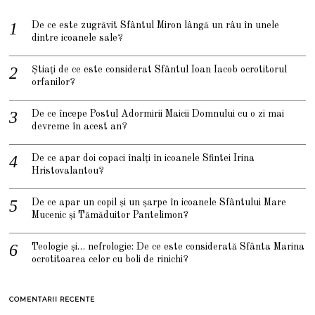
De ce este zugrăvit Sfântul Miron lângă un râu în unele
dintre icoanele sale?
Știați de ce este considerat Sfântul Ioan Iacob ocrotitorul
orfanilor?
De ce începe Postul Adormirii Maicii Domnului cu o zi mai
devreme în acest an?
De ce apar doi copaci înalți în icoanele Sfintei Irina
Hristovalantou?
De ce apar un copil și un șarpe în icoanele Sfântului Mare
Mucenic și Tămăduitor Pantelimon?
Teologie și… nefrologie: De ce este considerată Sfânta Marina
ocrotitoarea celor cu boli de rinichi?
COMENTARII RECENTE