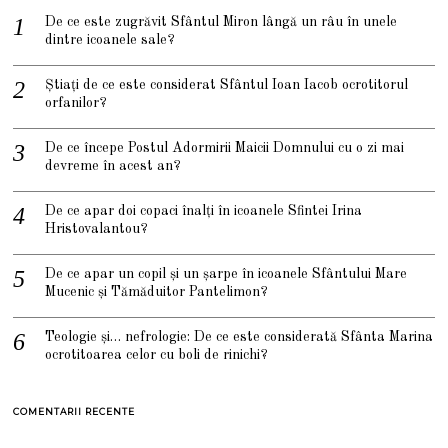
De ce este zugrăvit Sfântul Miron lângă un râu în unele
dintre icoanele sale?
Știați de ce este considerat Sfântul Ioan Iacob ocrotitorul
orfanilor?
De ce începe Postul Adormirii Maicii Domnului cu o zi mai
devreme în acest an?
De ce apar doi copaci înalți în icoanele Sfintei Irina
Hristovalantou?
De ce apar un copil și un șarpe în icoanele Sfântului Mare
Mucenic și Tămăduitor Pantelimon?
Teologie și… nefrologie: De ce este considerată Sfânta Marina
ocrotitoarea celor cu boli de rinichi?
COMENTARII RECENTE