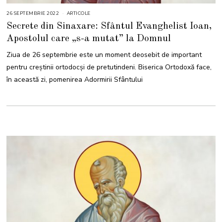
26 SEPTEMBRIE 2022
3
ARTICOLE
M
Secrete din Sinaxare: Sfântul Evanghelist Ioan,
A
I
Apostolul care „s-a mutat” la Domnul
2
0
2
Ziua de 26 septembrie este un moment deosebit de important
3
pentru creștinii ortodocși de pretutindeni. Biserica Ortodoxă face,
în această zi, pomenirea Adormirii Sfântului