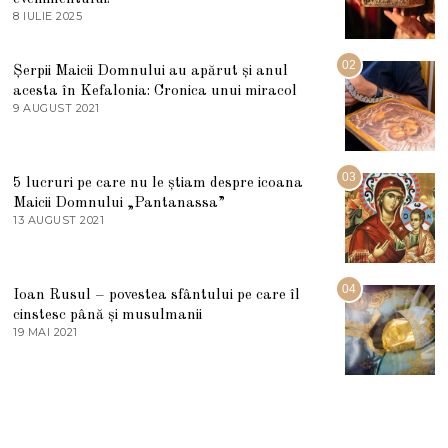
8 IULIE 2025
1
0
I
U
02
Șerpii Maicii Domnului au apărut și anul
L
acesta în Kefalonia: Cronica unui miracol
I
E
9 AUGUST 2021
2
2
7
0
M
2
A
5
R
03
5 lucruri pe care nu le știam despre icoana
T
I
Maicii Domnului „Pantanassa”
E
13 AUGUST 2021
1
2
3
0
A
2
U
2
G
04
Ioan Rusul – povestea sfântului pe care îl
U
S
cinstesc până și musulmanii
T
19 MAI 2021
1
2
9
0
M
2
A
1
I
2
0
2