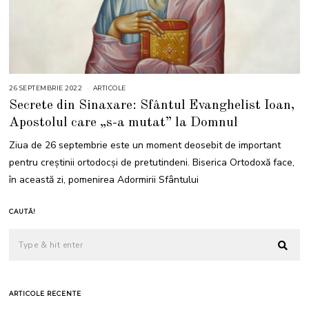
26 SEPTEMBRIE 2022
3
ARTICOLE
M
Secrete din Sinaxare: Sfântul Evanghelist Ioan,
A
I
Apostolul care „s-a mutat” la Domnul
2
0
2
Ziua de 26 septembrie este un moment deosebit de important
3
pentru creștinii ortodocși de pretutindeni. Biserica Ortodoxă face,
în această zi, pomenirea Adormirii Sfântului
CAUTĂ!
ARTICOLE RECENTE