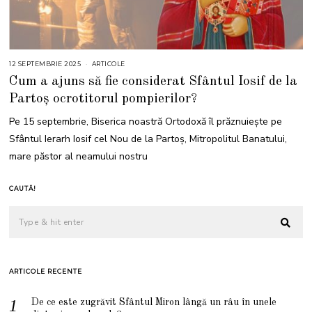
12 SEPTEMBRIE 2025
1
ARTICOLE
2
Cum a ajuns să fie considerat Sfântul Iosif de la
S
E
Partoș ocrotitorul pompierilor?
P
T
E
Pe 15 septembrie, Biserica noastră Ortodoxă îl prăznuiește pe
M
B
Sfântul Ierarh Iosif cel Nou de la Partoș, Mitropolitul Banatului,
R
I
mare păstor al neamului nostru
E
2
0
2
CAUTĂ!
5
ARTICOLE RECENTE
De ce este zugrăvit Sfântul Miron lângă un râu în unele