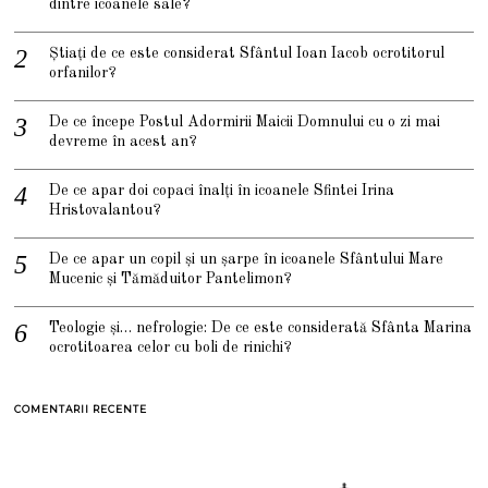
dintre icoanele sale?
Știați de ce este considerat Sfântul Ioan Iacob ocrotitorul
orfanilor?
De ce începe Postul Adormirii Maicii Domnului cu o zi mai
devreme în acest an?
De ce apar doi copaci înalți în icoanele Sfintei Irina
Hristovalantou?
De ce apar un copil și un șarpe în icoanele Sfântului Mare
Mucenic și Tămăduitor Pantelimon?
Teologie și… nefrologie: De ce este considerată Sfânta Marina
ocrotitoarea celor cu boli de rinichi?
COMENTARII RECENTE