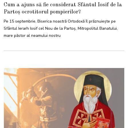
2
Cum a ajuns să fie considerat Sfântul Iosif de la
S
E
Partoș ocrotitorul pompierilor?
P
T
E
Pe 15 septembrie, Biserica noastră Ortodoxă îl prăznuiește pe
M
B
Sfântul Ierarh Iosif cel Nou de la Partoș, Mitropolitul Banatului,
R
I
mare păstor al neamului nostru
E
2
0
2
5