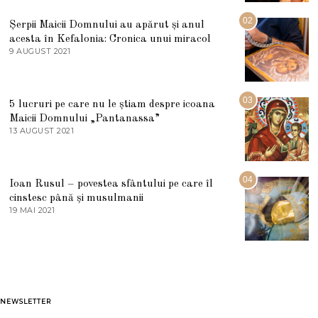
I
U
02
Șerpii Maicii Domnului au apărut și anul
L
acesta în Kefalonia: Cronica unui miracol
I
E
9 AUGUST 2021
2
2
7
0
M
2
A
5
R
03
5 lucruri pe care nu le știam despre icoana
T
I
Maicii Domnului „Pantanassa”
E
13 AUGUST 2021
1
2
3
0
A
2
U
2
G
04
Ioan Rusul – povestea sfântului pe care îl
U
S
cinstesc până și musulmanii
T
19 MAI 2021
1
2
9
0
M
2
A
1
I
2
0
2
1
NEWSLETTER