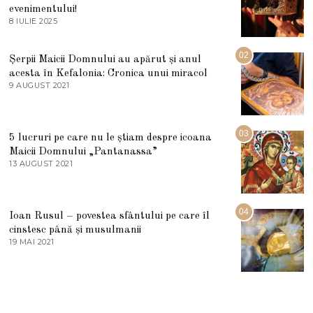
evenimentului!
8 IULIE 2025
1
0
I
U
02
Șerpii Maicii Domnului au apărut și anul
L
acesta în Kefalonia: Cronica unui miracol
I
E
9 AUGUST 2021
2
2
7
0
M
2
A
5
R
03
5 lucruri pe care nu le știam despre icoana
T
I
Maicii Domnului „Pantanassa”
E
13 AUGUST 2021
1
2
3
0
A
2
U
2
G
04
Ioan Rusul – povestea sfântului pe care îl
U
S
cinstesc până și musulmanii
T
19 MAI 2021
1
2
9
0
M
2
A
1
I
2
0