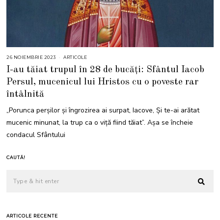
26 NOIEMBRIE 2023
ARTICOLE
I-au tăiat trupul în 28 de bucăți: Sfântul Iacob
Persul, mucenicul lui Hristos cu o poveste rar
întâlnită
„Porunca perșilor și îngrozirea ai surpat, Iacove, Și te-ai arătat
mucenic minunat, la trup ca o viță fiind tăiat”. Așa se încheie
condacul Sfântului
CAUTĂ!
ARTICOLE RECENTE