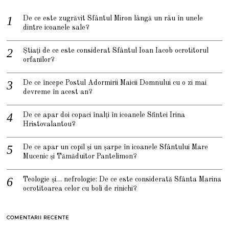
De ce este zugrăvit Sfântul Miron lângă un râu în unele
dintre icoanele sale?
Știați de ce este considerat Sfântul Ioan Iacob ocrotitorul
orfanilor?
De ce începe Postul Adormirii Maicii Domnului cu o zi mai
devreme în acest an?
De ce apar doi copaci înalți în icoanele Sfintei Irina
Hristovalantou?
De ce apar un copil și un șarpe în icoanele Sfântului Mare
Mucenic și Tămăduitor Pantelimon?
Teologie și… nefrologie: De ce este considerată Sfânta Marina
ocrotitoarea celor cu boli de rinichi?
COMENTARII RECENTE