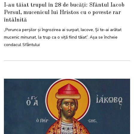
I-au tăiat trupul în 28 de bucăți: Sfântul Iacob
Persul, mucenicul lui Hristos cu o poveste rar
întâlnită
„Porunca perșilor și îngrozirea ai surpat, Iacove, Și te-ai arătat
mucenic minunat, la trup ca o viță fiind tăiat”. Așa se încheie
condacul Sfântului