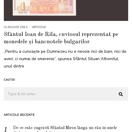
14 AUGUST 2024
1
ARTICOLE
4
Sfântul Ioan de Rila, cuviosul reprezentat pe
A
U
monedele și bancnotele bulgarilor
G
U
S
„Pentru a cunoaşte pe Dumnezeu nu e nevoie nici de bani, nici de
T
2
averi, ci numai de smerenie”, spunea Sfântul Siluan Athonitul,
0
2
unul dintre
4
CAUTĂ!
ARTICOLE RECENTE
De ce este zugrăvit Sfântul Miron lângă un râu în unele