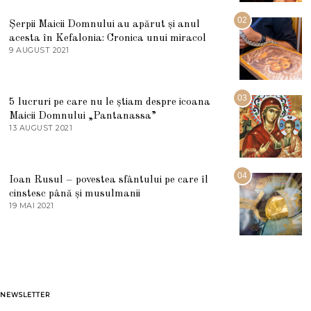
I
U
02
Șerpii Maicii Domnului au apărut și anul
L
acesta în Kefalonia: Cronica unui miracol
I
E
9 AUGUST 2021
2
2
7
0
M
2
A
5
R
03
5 lucruri pe care nu le știam despre icoana
T
I
Maicii Domnului „Pantanassa”
E
13 AUGUST 2021
1
2
3
0
A
2
U
2
G
04
Ioan Rusul – povestea sfântului pe care îl
U
S
cinstesc până și musulmanii
T
19 MAI 2021
1
2
9
0
M
2
A
1
I
2
0
2
1
NEWSLETTER