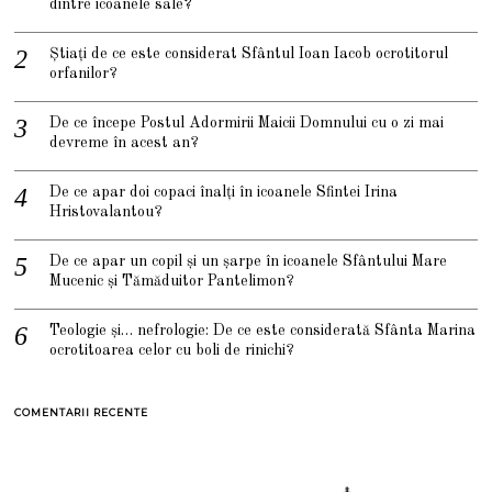
dintre icoanele sale?
Știați de ce este considerat Sfântul Ioan Iacob ocrotitorul
orfanilor?
De ce începe Postul Adormirii Maicii Domnului cu o zi mai
devreme în acest an?
De ce apar doi copaci înalți în icoanele Sfintei Irina
Hristovalantou?
De ce apar un copil și un șarpe în icoanele Sfântului Mare
Mucenic și Tămăduitor Pantelimon?
Teologie și… nefrologie: De ce este considerată Sfânta Marina
ocrotitoarea celor cu boli de rinichi?
COMENTARII RECENTE