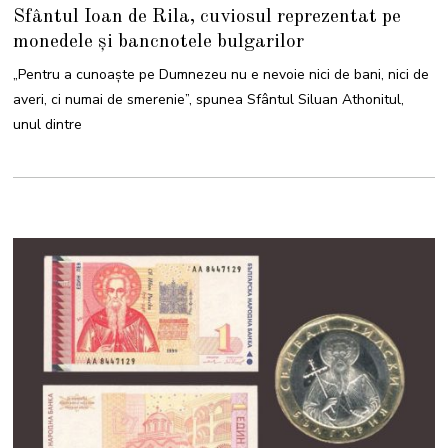
4
Sfântul Ioan de Rila, cuviosul reprezentat pe
A
U
monedele și bancnotele bulgarilor
G
U
S
„Pentru a cunoaşte pe Dumnezeu nu e nevoie nici de bani, nici de
T
2
averi, ci numai de smerenie”, spunea Sfântul Siluan Athonitul,
0
2
unul dintre
4