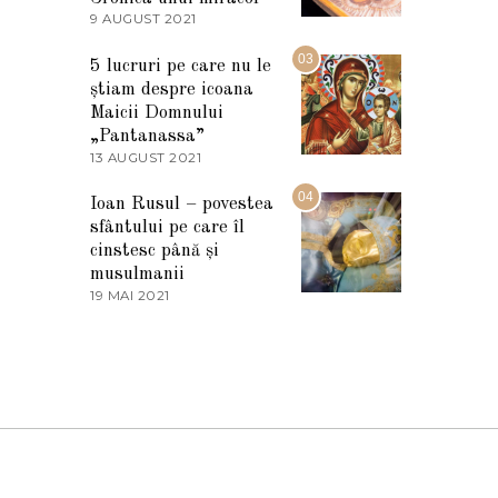
2
9 AUGUST 2021
2
0
7
2
M
03
5
5 lucruri pe care nu le
A
știam despre icoana
R
T
Maicii Domnului
I
„Pantanassa”
E
13 AUGUST 2021
1
2
3
0
A
04
2
Ioan Rusul – povestea
U
2
sfântului pe care îl
G
U
cinstesc până și
S
musulmanii
T
19 MAI 2021
1
2
9
0
M
2
A
1
I
2
0
2
1