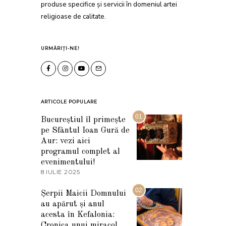
produse specifice și servicii în domeniul artei
religioase de calitate.
URMĂRIȚI-NE!
ARTICOLE POPULARE
01
Bucureștiul îl primește
pe Sfântul Ioan Gură de
Aur: vezi aici
programul complet al
evenimentului!
8 IULIE 2025
1
0
I
02
Șerpii Maicii Domnului
U
au apărut și anul
L
I
acesta în Kefalonia:
E
Cronica unui miracol