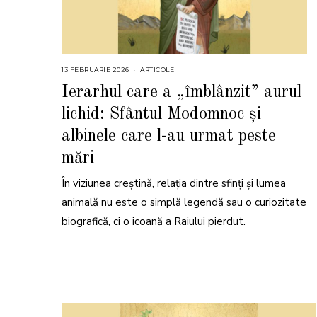
13 FEBRUARIE 2026
1
ARTICOLE
3
F
Ierarhul care a „îmblânzit” aurul
E
B
lichid: Sfântul Modomnoc și
R
U
A
albinele care l-au urmat peste
R
I
mări
E
2
0
2
În viziunea creștină, relația dintre sfinți și lumea
6
animală nu este o simplă legendă sau o curiozitate
biografică, ci o icoană a Raiului pierdut.