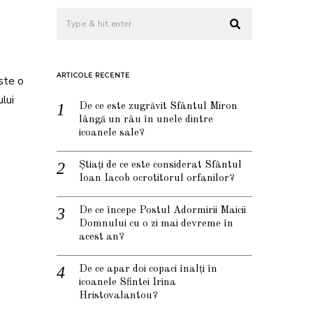
ARTICOLE RECENTE
este o
ului
De ce este zugrăvit Sfântul Miron
lângă un râu în unele dintre
icoanele sale?
Știați de ce este considerat Sfântul
Ioan Iacob ocrotitorul orfanilor?
De ce începe Postul Adormirii Maicii
Domnului cu o zi mai devreme în
acest an?
De ce apar doi copaci înalți în
icoanele Sfintei Irina
Hristovalantou?