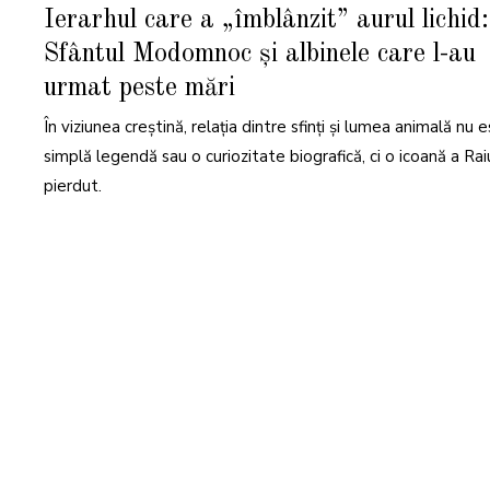
F
Ierarhul care a „îmblânzit” aurul lichid:
E
B
Sfântul Modomnoc și albinele care l-au
R
U
A
urmat peste mări
R
I
E
În viziunea creștină, relația dintre sfinți și lumea animală nu 
2
0
simplă legendă sau o curiozitate biografică, ci o icoană a Rai
2
6
pierdut.