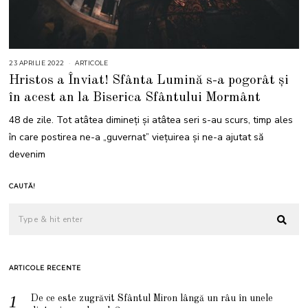
23 APRILIE 2022
2
ARTICOLE
3
Hristos a Înviat! Sfânta Lumină s-a pogorât și
A
P
în acest an la Biserica Sfântului Mormânt
R
I
L
48 de zile. Tot atâtea dimineți și atâtea seri s-au scurs, timp ales
I
E
în care postirea ne-a „guvernat” viețuirea și ne-a ajutat să
2
0
devenim
2
2
CAUTĂ!
ARTICOLE RECENTE
De ce este zugrăvit Sfântul Miron lângă un râu în unele