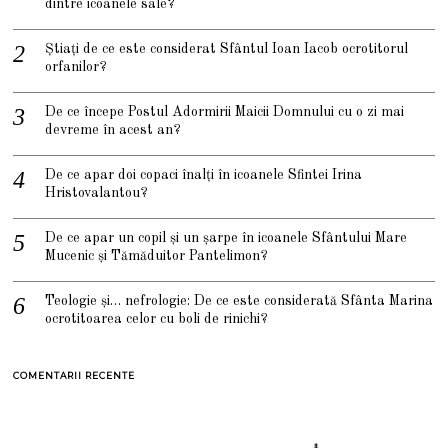
dintre icoanele sale?
Știați de ce este considerat Sfântul Ioan Iacob ocrotitorul
orfanilor?
De ce începe Postul Adormirii Maicii Domnului cu o zi mai
devreme în acest an?
De ce apar doi copaci înalți în icoanele Sfintei Irina
Hristovalantou?
De ce apar un copil și un șarpe în icoanele Sfântului Mare
Mucenic și Tămăduitor Pantelimon?
Teologie și… nefrologie: De ce este considerată Sfânta Marina
ocrotitoarea celor cu boli de rinichi?
COMENTARII RECENTE