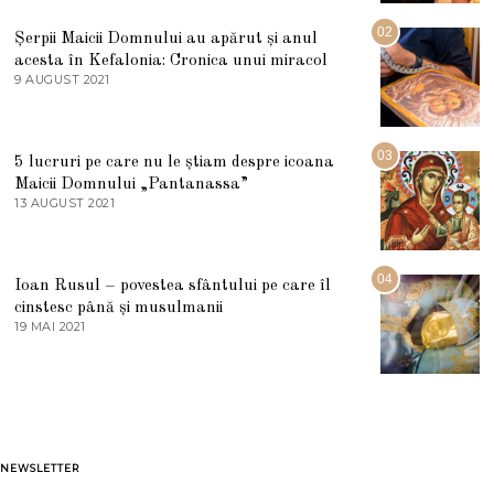
I
U
02
Șerpii Maicii Domnului au apărut și anul
L
acesta în Kefalonia: Cronica unui miracol
I
E
9 AUGUST 2021
2
2
7
0
M
2
A
5
R
03
5 lucruri pe care nu le știam despre icoana
T
I
Maicii Domnului „Pantanassa”
E
13 AUGUST 2021
1
2
3
0
A
2
U
2
G
04
Ioan Rusul – povestea sfântului pe care îl
U
S
cinstesc până și musulmanii
T
19 MAI 2021
1
2
9
0
M
2
A
1
I
2
0
2
1
NEWSLETTER