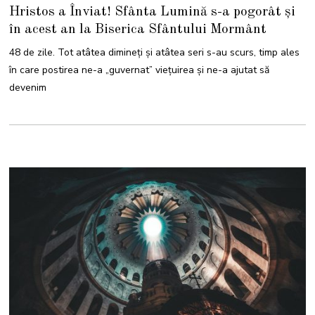
3
Hristos a Înviat! Sfânta Lumină s-a pogorât și
A
P
în acest an la Biserica Sfântului Mormânt
R
I
L
48 de zile. Tot atâtea dimineți și atâtea seri s-au scurs, timp ales
I
E
în care postirea ne-a „guvernat” viețuirea și ne-a ajutat să
2
0
devenim
2
2