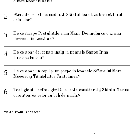
dintre icoanele sale?
Știați de ce este considerat Sfântul Ioan Iacob ocrotitorul
orfanilor?
De ce începe Postul Adormirii Maicii Domnului cu o zi mai
devreme în acest an?
De ce apar doi copaci înalți în icoanele Sfintei Irina
Hristovalantou?
De ce apar un copil și un șarpe în icoanele Sfântului Mare
Mucenic și Tămăduitor Pantelimon?
Teologie și… nefrologie: De ce este considerată Sfânta Marina
ocrotitoarea celor cu boli de rinichi?
COMENTARII RECENTE