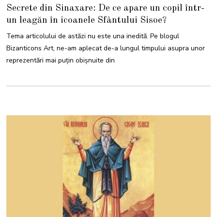
I
Secrete din Sinaxare: De ce apare un copil într-
U
L
un leagăn în icoanele Sfântului Sisoe?
I
E
2
Tema articolului de astăzi nu este una inedită. Pe blogul
0
2
Bizanticons Art, ne-am aplecat de-a lungul timpului asupra unor
5
reprezentări mai puțin obișnuite din