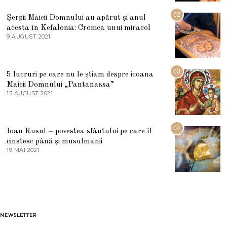
I
U
02
Șerpii Maicii Domnului au apărut și anul
L
acesta în Kefalonia: Cronica unui miracol
I
E
9 AUGUST 2021
2
2
7
0
M
2
A
5
R
03
5 lucruri pe care nu le știam despre icoana
T
I
Maicii Domnului „Pantanassa”
E
13 AUGUST 2021
1
2
3
0
A
2
U
2
G
04
Ioan Rusul – povestea sfântului pe care îl
U
S
cinstesc până și musulmanii
T
19 MAI 2021
1
2
9
0
M
2
A
1
I
2
0
2
1
NEWSLETTER