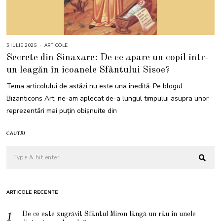
3 IULIE 2025
3
ARTICOLE
I
Secrete din Sinaxare: De ce apare un copil într-
U
L
un leagăn în icoanele Sfântului Sisoe?
I
E
2
Tema articolului de astăzi nu este una inedită. Pe blogul
0
2
Bizanticons Art, ne-am aplecat de-a lungul timpului asupra unor
5
reprezentări mai puțin obișnuite din
CAUTĂ!
ARTICOLE RECENTE
De ce este zugrăvit Sfântul Miron lângă un râu în unele