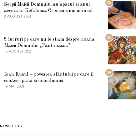
U
02
Șerpii Maicii Domnului au apărut și anul
L
acesta în Kefalonia: Cronica unui miracol
I
E
9 AUGUST 2021
2
2
7
0
M
2
A
5
R
03
5 lucruri pe care nu le știam despre icoana
T
I
Maicii Domnului „Pantanassa”
E
13 AUGUST 2021
1
2
3
0
A
2
U
2
G
04
Ioan Rusul – povestea sfântului pe care îl
U
S
cinstesc până și musulmanii
T
19 MAI 2021
1
2
9
0
M
2
A
1
I
2
0
2
1
NEWSLETTER