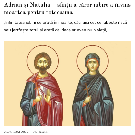
4
Adrian și Natalia – sfinții a căror iubire a învins
A
U
moartea pentru totdeauna
G
U
S
„Infinitatea iubirii se arată în moarte, căci aici cel ce iubește riscă
T
2
sau jertfește totul și arată că, dacă ar avea nu o viață,
0
2
1
23 AUGUST 2022
2
ARTICOLE