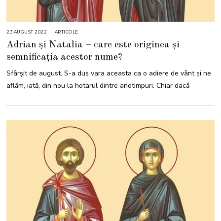
23 AUGUST 2022
2
ARTICOLE
3
Adrian și Natalia – care este originea și
A
U
semnificația acestor nume?
G
U
S
Sfârșit de august. S-a dus vara aceasta ca o adiere de vânt și ne
T
2
aflăm, iată, din nou la hotarul dintre anotimpuri. Chiar dacă
0
2
2