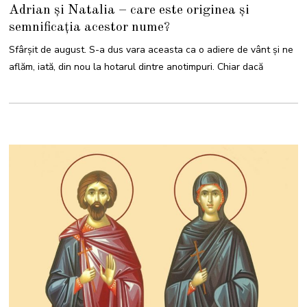
3
Adrian și Natalia – care este originea și
A
U
semnificația acestor nume?
G
U
S
Sfârșit de august. S-a dus vara aceasta ca o adiere de vânt și ne
T
2
aflăm, iată, din nou la hotarul dintre anotimpuri. Chiar dacă
0
2
2