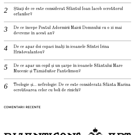
Știați de ce este considerat Sfântul Ioan Iacob ocrotitorul
orfanilor?
De ce începe Postul Adormirii Maicii Domnului cu o zi mai
devreme în acest an?
De ce apar doi copaci înalți în icoanele Sfintei Irina
Hristovalantou?
De ce apar un copil și un șarpe în icoanele Sfântului Mare
Mucenic și Tămăduitor Pantelimon?
Teologie și… nefrologie: De ce este considerată Sfânta Marina
ocrotitoarea celor cu boli de rinichi?
COMENTARII RECENTE