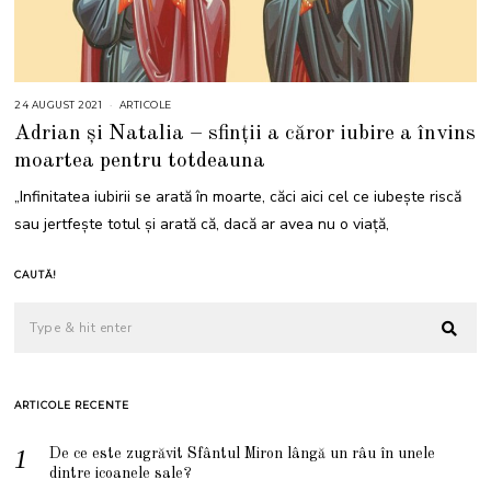
24 AUGUST 2021
2
ARTICOLE
4
Adrian și Natalia – sfinții a căror iubire a învins
A
U
moartea pentru totdeauna
G
U
S
„Infinitatea iubirii se arată în moarte, căci aici cel ce iubește riscă
T
2
sau jertfește totul și arată că, dacă ar avea nu o viață,
0
2
1
CAUTĂ!
ARTICOLE RECENTE
De ce este zugrăvit Sfântul Miron lângă un râu în unele
dintre icoanele sale?